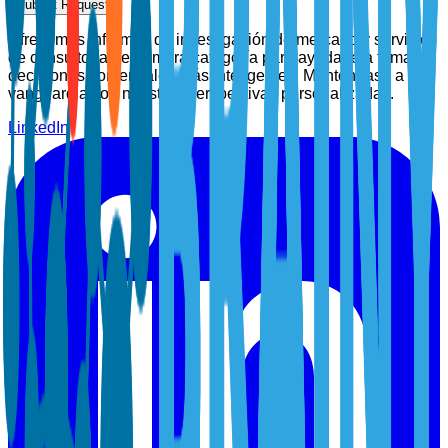
Submit Request
Ofrecemos informes de investigación de mercado y servicios
de consultoría de primera categoría para ayudarle a tomar
decisiones comerciales más inteligentes. Manténgase a la
vanguardia con nuestras perspectivas personalizadas.
LinkedIn