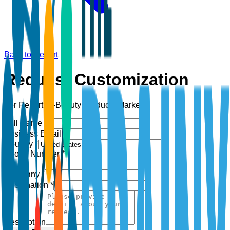
Back to Report
Request Customization
For Report:
K-Beauty Products Market
Full Name *
Business Email *
Country *
Phone Number *
+1
Company *
Designation *
Description