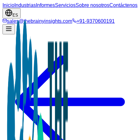
Inicio
Industrias
Informes
Servicios
Sobre nosotros
Contáctenos
ES
sales@thebrainyinsights.com
+91-9370600191