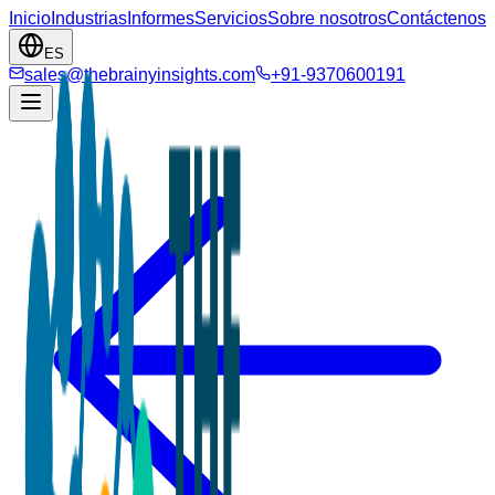
Inicio
Industrias
Informes
Servicios
Sobre nosotros
Contáctenos
ES
sales@thebrainyinsights.com
+91-9370600191