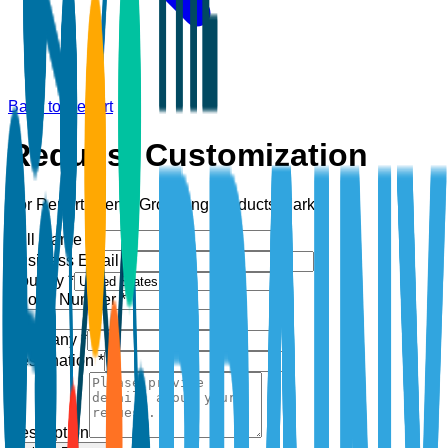
Back to Report
Request Customization
For Report:
Men’s Grooming Products Market
Full Name *
Business Email *
Country *
Phone Number *
+1
Company *
Designation *
Description