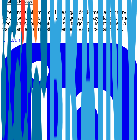
Submit Request
Ofrecemos informes de investigación de mercado y servicios
de consultoría de primera categoría para ayudarle a tomar
decisiones comerciales más inteligentes. Manténgase a la
vanguardia con nuestras perspectivas personalizadas.
LinkedIn