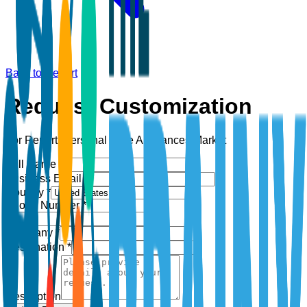
Back to Report
Request Customization
For Report:
Personal Care Appliances Market
Full Name *
Business Email *
Country *
Phone Number *
+1
Company *
Designation *
Description