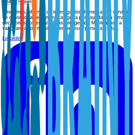
Submit Request
Ofrecemos informes de investigación de mercado y servicios
de consultoría de primera categoría para ayudarle a tomar
decisiones comerciales más inteligentes. Manténgase a la
vanguardia con nuestras perspectivas personalizadas.
LinkedIn