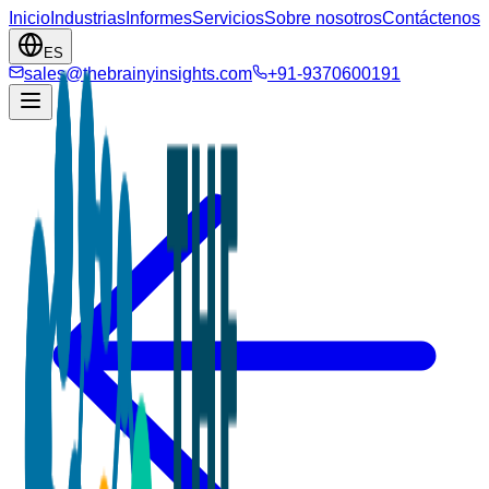
Inicio
Industrias
Informes
Servicios
Sobre nosotros
Contáctenos
ES
sales@thebrainyinsights.com
+91-9370600191