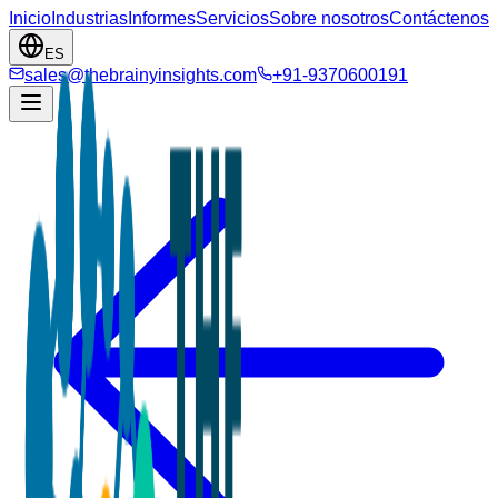
Inicio
Industrias
Informes
Servicios
Sobre nosotros
Contáctenos
ES
sales@thebrainyinsights.com
+91-9370600191