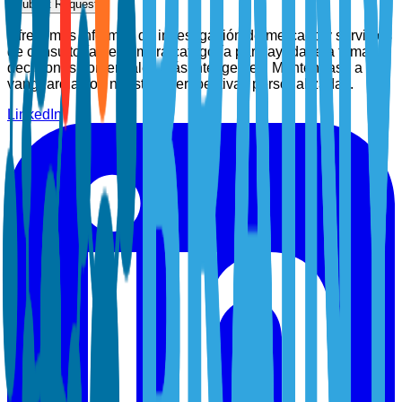
Submit Request
Ofrecemos informes de investigación de mercado y servicios
de consultoría de primera categoría para ayudarle a tomar
decisiones comerciales más inteligentes. Manténgase a la
vanguardia con nuestras perspectivas personalizadas.
LinkedIn