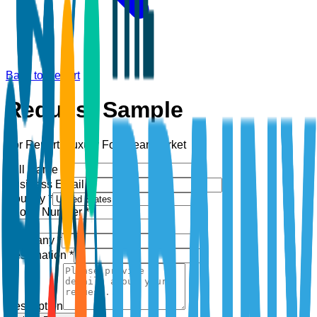
Back to Report
Request Sample
For Report:
Luxury Footwear Market
Full Name *
Business Email *
Country *
Phone Number *
+1
Company *
Designation *
Description