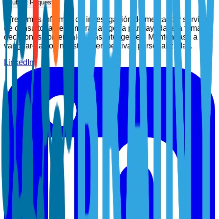
Submit Request
Ofrecemos informes de investigación de mercado y servicios
de consultoría de primera categoría para ayudarle a tomar
decisiones comerciales más inteligentes. Manténgase a la
vanguardia con nuestras perspectivas personalizadas.
LinkedIn