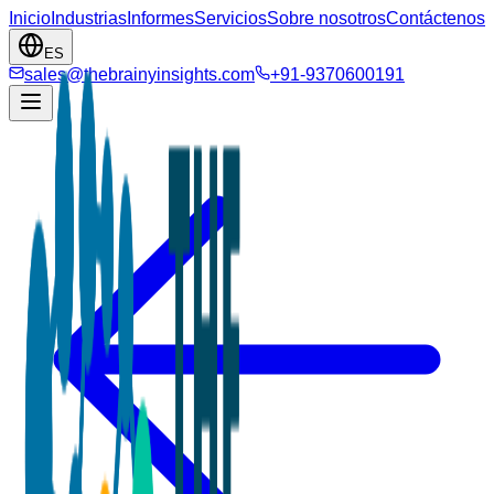
Inicio
Industrias
Informes
Servicios
Sobre nosotros
Contáctenos
ES
sales@thebrainyinsights.com
+91-9370600191