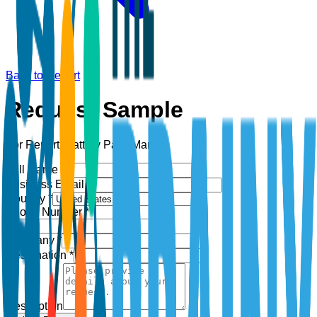
Back to Report
Request Sample
For Report:
Battery Pack Market
Full Name *
Business Email *
Country *
Phone Number *
+1
Company *
Designation *
Description