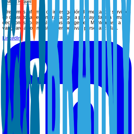
Submit Request
Ofrecemos informes de investigación de mercado y servicios
de consultoría de primera categoría para ayudarle a tomar
decisiones comerciales más inteligentes. Manténgase a la
vanguardia con nuestras perspectivas personalizadas.
LinkedIn