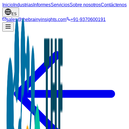
Inicio
Industrias
Informes
Servicios
Sobre nosotros
Contáctenos
ES
sales@thebrainyinsights.com
+91-9370600191