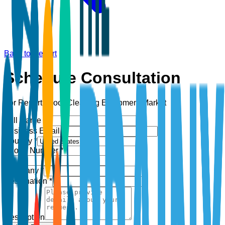
Back to Report
Schedule Consultation
For Report:
Floor Cleaning Equipment Market
Full Name *
Business Email *
Country *
Phone Number *
+1
Company *
Designation *
Description