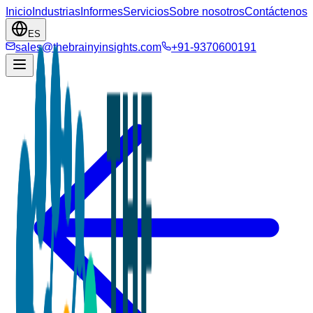
Inicio
Industrias
Informes
Servicios
Sobre nosotros
Contáctenos
ES
sales@thebrainyinsights.com
+91-9370600191