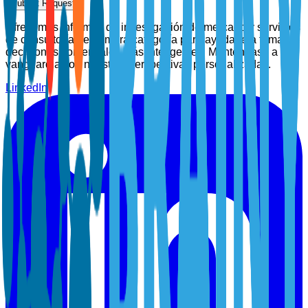
Submit Request
Ofrecemos informes de investigación de mercado y servicios
de consultoría de primera categoría para ayudarle a tomar
decisiones comerciales más inteligentes. Manténgase a la
vanguardia con nuestras perspectivas personalizadas.
LinkedIn