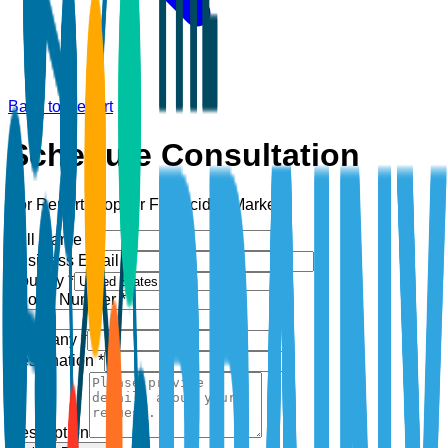
Back to Report
Schedule Consultation
For Report:
Copper Fungicides Market
Full Name *
Business Email *
Country *
Phone Number *
+1
Company *
Designation *
Description