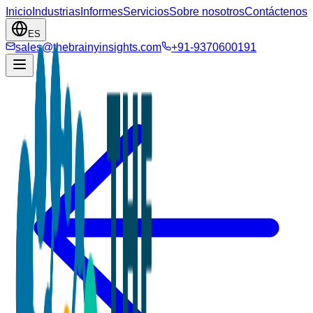
Inicio
Industrias
Informes
Servicios
Sobre nosotros
Contáctenos
ES
sales@thebrainyinsights.com
+91-9370600191