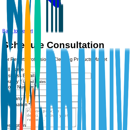
Back to Report
Schedule Consultation
For Report:
Professional Cleaning Products Market
Full Name *
Business Email *
Country *
Phone Number *
+1
Company *
Designation *
Description