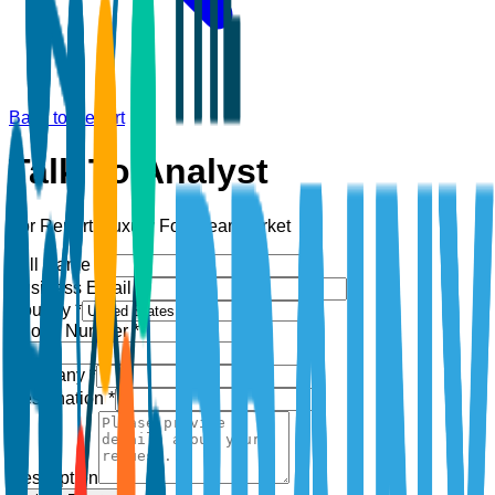
Back to Report
Talk To Analyst
For Report:
Luxury Footwear Market
Full Name *
Business Email *
Country *
Phone Number *
+1
Company *
Designation *
Description