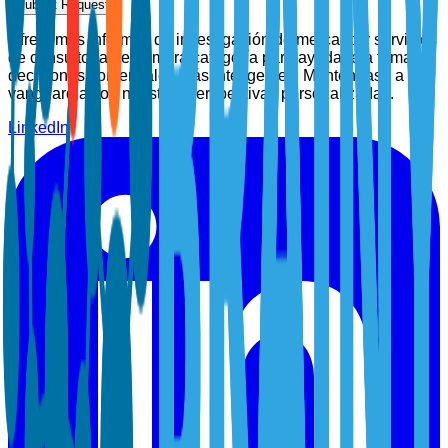
Submit Request
Ofrecemos informes de investigación de mercado y servicios
de consultoría de primera categoría para ayudarle a tomar
decisiones comerciales más inteligentes. Manténgase a la
vanguardia con nuestras perspectivas personalizadas.
LinkedIn