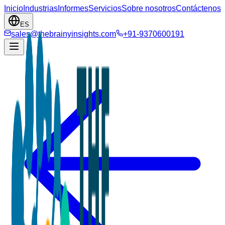
Inicio
Industrias
Informes
Servicios
Sobre nosotros
Contáctenos
ES
sales@thebrainyinsights.com
+91-9370600191