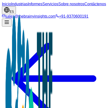
Inicio
Industrias
Informes
Servicios
Sobre nosotros
Contáctenos
ES
sales@thebrainyinsights.com
+91-9370600191