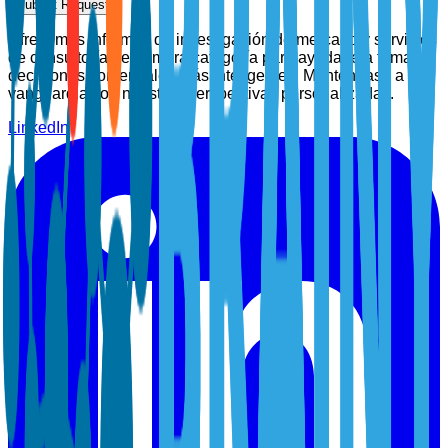
Submit Request
Ofrecemos informes de investigación de mercado y servicios
de consultoría de primera categoría para ayudarle a tomar
decisiones comerciales más inteligentes. Manténgase a la
vanguardia con nuestras perspectivas personalizadas.
LinkedIn