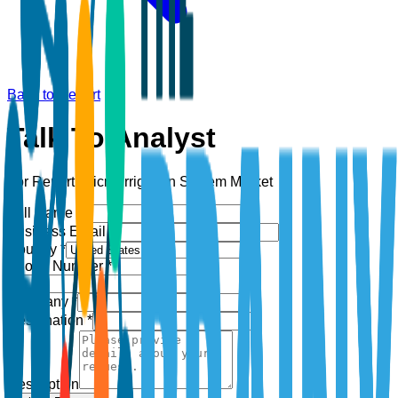
Back to Report
Talk To Analyst
For Report:
Micro-Irrigation System Market
Full Name *
Business Email *
Country *
Phone Number *
+1
Company *
Designation *
Description