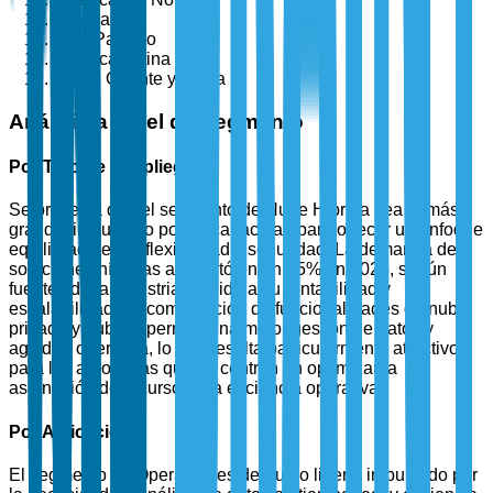
Europa
Asia-Pacífico
América Latina
Medio Oriente y África
Análisis a Nivel de Segmento
Por Tipo de Despliegue
Se proyecta que el segmento de Nube Híbrida sea el más
grande, impulsado por su capacidad para ofrecer un enfoque
equilibrado entre flexibilidad y seguridad. La demanda de
soluciones híbridas aumentó en un 35% en 2024, según
fuentes de la industria, debido a su rentabilidad y
escalabilidad. La combinación de funcionalidades de nube
privada y pública permite una mejor gestión de datos y
agilidad operativa, lo que resulta particularmente atractivo
para las aerolíneas que se centran en optimizar la
asignación de recursos y la eficiencia operativa.
Por Aplicación
El segmento de Operaciones de Vuelo lidera, impulsado por