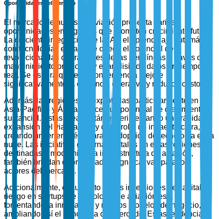
Oportunidades del Mercado
El mercado de nubes de aviación presenta varias
oportunidades emergentes que prometen crecimiento futuro.
La creciente integración de la IA y el aprendizaje automático
con tecnologías en la nube ofrece el potencial de
revolucionar las operaciones de las aerolíneas a través del
mantenimiento predictivo y el análisis de datos en tiempo
real. Se espera que esta convergencia mejore
significativamente la eficiencia operativa y reduzca costos.
Además, las regiones no explotadas, particularmente en
Asia-Pacífico y África, ofrecen un potencial de crecimiento
sustancial. Estas áreas están experimentando una rápida
expansión del viaje aéreo y desarrollo de infraestructura,
creando un terreno fértil para la adopción de tecnología en la
nube. Las iniciativas gubernamentales en estas regiones,
destinadas a modernizar la infraestructura de aviación,
también brindan oportunidades significativas para los
actores del mercado.
Adicionalmente, el aumento de las inversiones de capital de
riesgo en startups de tecnología de aviación está
fomentando la innovación y nuevos modelos de negocio,
ampliando así el panorama del mercado. Estas tendencias