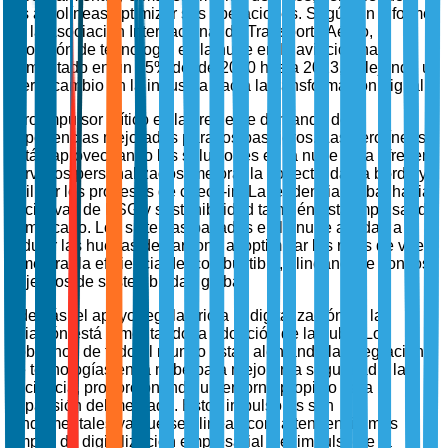
las aerolíneas optimizar sus operaciones. Según un informe
de la Asociación Internacional de Transporte Aéreo, la
adopción de tecnología en la nube en la aviación ha
aumentado en un 35% desde 2020 hasta 2023, reflejando un
fuerte cambio en la industria hacia la transformación digital.
Otro impulsor crítico es la creciente demanda de
experiencias mejoradas para los pasajeros. Las aerolíneas
están aprovechando las soluciones en la nube para ofrecer
servicios personalizados, mejorar la conectividad a bordo y
agilizar los procesos de check-in. La tendencia global hacia
iniciativas de ESG y sostenibilidad también está impulsando
el mercado. Los sistemas basados en la nube ayudan a
reducir las huellas de carbono al optimizar las rutas de vuelo
y mejorar la eficiencia del combustible, alineándose con los
objetivos de sostenibilidad global.
Además, el apoyo regulatorio a la digitalización en la
aviación está fomentando la adopción de la nube. Los
gobiernos de todo el mundo están alentando la integración
de tecnologías en la nube para mejorar la seguridad y la
eficiencia, proporcionando un entorno propicio para la
expansión del mercado. Estos impulsores son
fundamentales ya que se alinean con la tendencia más
amplia de digitalización empresarial y el impulso de la