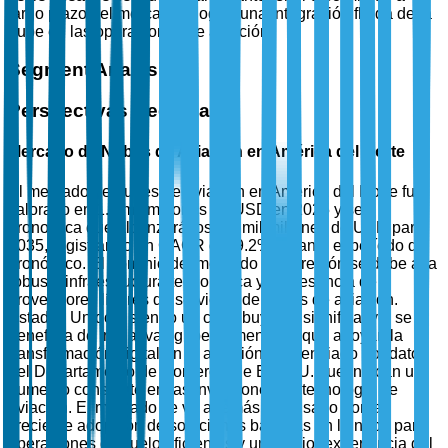
largo plazo del mercado y lograr una integración fluida de la
nube en las operaciones de aviación.
Segment Analysis
Perspectivas Regionales
Mercado de Nubes de Aviación en América del Norte
El mercado de nubes de aviación en América del Norte fue
valorado en 1.8 mil millones de USD en 2025 y se
pronostica que alcanzará los 4.5 mil millones de USD para
2035, registrando un CAGR del 9.2% durante el período de
pronóstico. El dominio del mercado en la región se debe a la
robusta infraestructura tecnológica y la presencia de
proveedores líderes de servicios de nubes de aviación.
Estados Unidos, siendo un contribuyente significativo, se
beneficia de iniciativas gubernamentales que apoyan la
transformación digital en la aviación, evidenciado por datos
del Departamento de Comercio de EE. UU. que indican un
aumento constante en las inversiones en tecnología de
aviación. El mercado se ve además impulsado por la
creciente adopción de soluciones basadas en la nube para
operaciones de vuelo eficientes y una mejor experiencia del