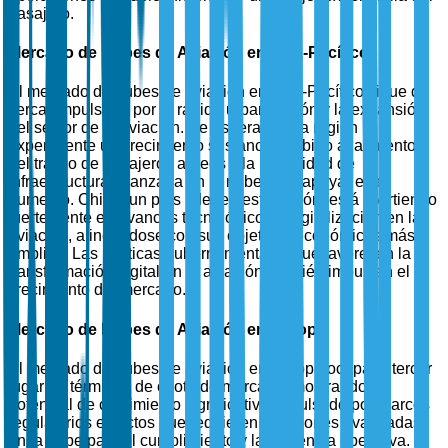
pasajero.
Mercado de Nubes de Aviación en Asia-Pacífico
El mercado de nubes de aviación en Asia-Pacífico sigue de
cerca, impulsado por la rápida urbanización y la expansión
del sector de la aviación. Se espera que la región
experimente un crecimiento sustancial debido al aumento
del tráfico de pasajeros aéreos y la necesidad de
infraestructura avanzada en la nube para apoyar este
aumento. China, un país líder en esta región, está invirtiendo
fuertemente en avances tecnológicos y digitalización en la
aviación, alineándose con sus objetivos económicos más
amplios. Las políticas gubernamentales que favorecen la
transformación digital en la aviación también impulsan el
crecimiento del mercado.
Mercado de Nubes de Aviación en Europa
El mercado de nubes de aviación en Europa ocupa el tercer
lugar en términos de cuota de mercado, mostrando un
potencial de crecimiento significativo impulsado por marcos
regulatorios estrictos que requieren soluciones avanzadas
en la nube para el cumplimiento y la eficiencia operativa. El