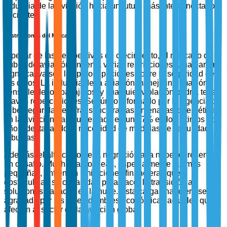
industria de la aviación hacia un futuro más interconectado y
eficiente.
Restricciones del Mercado
A pesar de las perspectivas de crecimiento, el mercado de
nubes de aviación enfrenta varias restricciones. Una barrera
significativa son las preocupaciones sobre la seguridad de
los datos. La industria de la aviación maneja información
sensible de los pasajeros, y cualquier violación podría tener
graves repercusiones. Según lo informado por la Agencia de
Ciberseguridad e Infraestructura, las amenazas cibernéticas
en la aviación han aumentado en un 27% en los últimos dos
años, destacando la necesidad de medidas de seguridad
robustas.
Además, el alto costo de la migración a la nube representa
un desafío. Muchas aerolíneas, especialmente las más
pequeñas, enfrentan limitaciones financieras que
obstaculizan su capacidad para hacer la transición a
soluciones basadas en la nube. Esta carga financiera se ve
agravada por las incertidumbres económicas actuales que
afectan al sector de la aviación global.