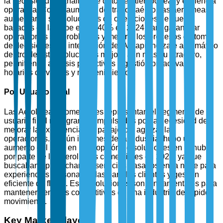
la necesidad de análisis de datos en tiempo real y eficiencia
operativa. Con el aumento del tráfico aéreo, las aerolíneas
aumentaron sus soluciones de operaciones de vuelo
basadas en la nube en un 40% en 2024 para garantizar
operaciones sin problemas y mejorar los procesos de toma
de decisiones. La integración de IA y aprendizaje automático
dentro de estas soluciones mejora aún más su atractivo,
permitiendo análisis predictivos y gestión proactiva de
horarios de vuelos y mantenimiento.
Por Usuario Final
Las Aerolíneas Comerciales representan el segmento de
usuario final más grande, impulsadas por la necesidad de
mejorar la experiencia del pasajero y agilizar las
operaciones. Según informes de la industria, hubo un
aumento del 50% en la adopción de soluciones en la nube
por parte de las aerolíneas comerciales en 2024, ya que
buscaban aprovechar los servicios basados en la nube para
experiencias personalizadas para los clientes y gestión
eficiente de flotas. Estas soluciones son fundamentales para
mantener ventajas competitivas en una industria de rápido
movimiento.
Key Market Players