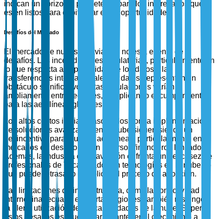
indican un horizonte prometedor para los interesados que
estén listos para capitalizar estas oportunidades.
Desafíos del Mercado
El mercado de nubes de aviación no está exento de
desafíos. Las incertidumbres regulatorias, particularmente en
lo que respecta a la privacidad de los datos y las
transferencias internacionales de datos, representan un
obstáculo significativo. Estas regulaciones varían
ampliamente entre regiones, complicando el cumplimiento
para las aerolíneas globales.
Los altos costos iniciales asociados con la implementación
de soluciones avanzadas en la nube siguen siendo un
desincentivo para muchas aerolíneas, particularmente en
mercados en desarrollo con recursos financieros limitados.
Además, la industria de la aviación enfrenta una escasez de
profesionales de TI calificados en tecnologías en la nube, lo
que puede retrasar o complicar el proceso de adopción.
Las limitaciones de infraestructura, como la conectividad a
internet inadecuada en ciertas regiones, también restringen
la plena utilización de las capacidades de la nube. Superar
estos desafíos es crucial para mantener el crecimiento a