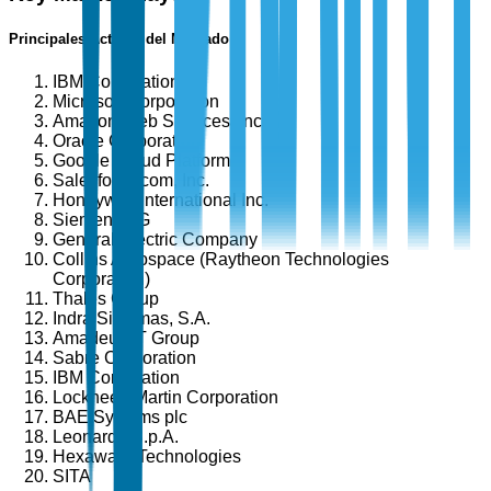
Principales Actores del Mercado
IBM Corporation
Microsoft Corporation
Amazon Web Services, Inc.
Oracle Corporation
Google Cloud Platform
Salesforce.com, Inc.
Honeywell International Inc.
Siemens AG
General Electric Company
Collins Aerospace (Raytheon Technologies
Corporation)
Thales Group
Indra Sistemas, S.A.
Amadeus IT Group
Sabre Corporation
IBM Corporation
Lockheed Martin Corporation
BAE Systems plc
Leonardo S.p.A.
Hexaware Technologies
SITA