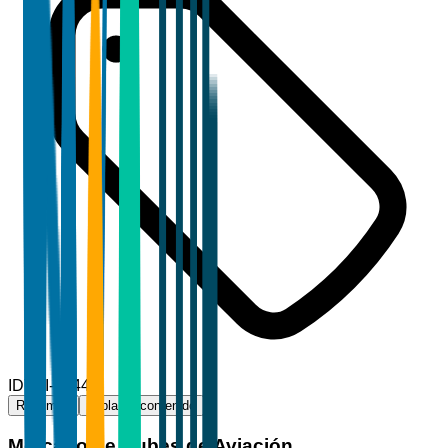
ID
TBI-16444
Resumen
Tabla de contenido
Mercado de Nubes de Aviación