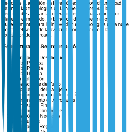
sector de la aviación en la región está aprovechando cada
vez más las tecnologías en la nube para mejorar la
seguridad y agilizar las operaciones. Alemania, un actor
clave en el mercado, se beneficia de un fuerte apoyo
gubernamental para la innovación en tecnologías en la nube
dentro del sector de la aviación, contribuyendo a la
expansión del mercado.
Estructura de Segmentación
Por Tipo de Despliegue
Nube Pública
Nube Privada
Nube Híbrida
Por Aplicación
Operaciones de Vuelo
Experiencia del Pasajero
Gestión de Ingresos de Aerolíneas
Mantenimiento de Aeronaves
Por Usuario Final
Aerolíneas Comerciales
Aviación de Negocios
Aeropuertos
Por Tipo de Región
América del Norte