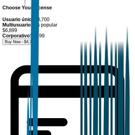
Choose Your License
Usuario único
$
4,700
Multiusuario
Más popular
$
6,899
Corporativo
$
8,499
Buy Now - $
4,700