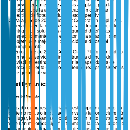
nueva herramienta de análisis adaptada para la
industria de la aviación, centrada en optimizar la
gestión de flotas y reducir costos operativos.
Para julio de 2025, Microsoft Corporation amplió sus
servicios en la nube Azure para incluir un conjunto
integral de soluciones de seguridad diseñadas
específicamente para el sector de la aviación, con el
objetivo de mejorar la protección de datos y el
cumplimiento.
En octubre de 2025, Google Cloud Platform introdujo
un nuevo servicio de infraestructura de nube de
aviación destinado a mejorar las capacidades de
procesamiento de datos en tiempo real para sistemas
de gestión de vuelos.
Market Dynamics
Impulsores del Mercado
El mercado de nubes de aviación está experimentando un
crecimiento robusto impulsado por varios factores clave. En
primer lugar, los avances tecnológicos en la computación en
la nube han mejorado significativamente las capacidades de
procesamiento y almacenamiento de datos, permitiendo a