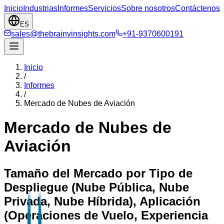
Inicio
Industrias
Informes
Servicios
Sobre nosotros
Contáctenos
ES
sales@thebrainyinsights.com
+91-9370600191
Inicio
/
Informes
/
Mercado de Nubes de Aviación
Mercado de Nubes de
Aviación
Tamaño del Mercado por Tipo de
Despliegue (Nube Pública, Nube
Privada, Nube Híbrida), Aplicación
(Operaciones de Vuelo, Experiencia