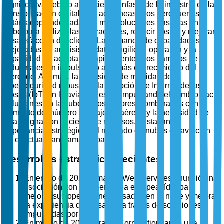
significativa debido al creciente énfasis de la industria en la
transformación digital. Las aerolíneas y los aeropuertos
están adoptando cada vez más soluciones basadas en la
nube para agilizar las operaciones, reducir costos y mejorar
la satisfacción del cliente. La demanda de capacidades
mejoradas de análisis de datos, agilidad operativa y la
capacidad de adaptarse rápidamente a los cambios de la
industria están impulsando aún más el crecimiento del
mercado. Además, la necesidad de medidas de
ciberseguridad robustas y la adopción de Internet de las
Cosas (IoT) en la aviación están impulsando el cambio hacia
soluciones en la nube. Estos factores, combinados con el
aumento del número de viajeros aéreos y la necesidad de
una asignación eficiente de recursos, destacan la
importancia estratégica del mercado de nubes de aviación
en el actual panorama global.
Desarrollos estratégicos recientes
En enero de 2025, Amazon Web Services anunció una
asociación con una aerolínea europea líder para
mejorar sus operaciones basadas en la nube y mejorar
la experiencia del pasajero a través de soluciones
impulsadas por IA.
En marzo de 2025, Oracle Corporation lanzó una