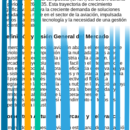
el período 2026-2035. Esta trayectoria de crecimiento
significativa subraya la creciente demanda de soluciones
basadas en la nube en el sector de la aviación, impulsada
por los avances en tecnología y la necesidad de una gestión
eficiente de datos.
Definición y Visión General del Mercado
El mercado de nubes de aviación abarca el despliegue de
tecnologías de computación en la nube adaptadas a los
requisitos específicos de la industria de la aviación. Este
mercado incluye soluciones que facilitan el intercambio de
datos en tiempo real, mejoran la eficiencia operativa, apoyan
los sistemas de gestión de vuelos y mejoran la experiencia
del pasajero a través de una conectividad fluida. La
integración de la tecnología en la nube en la aviación apoya
el mantenimiento predictivo, mejora la ciberseguridad y
permite la escalabilidad de las operaciones de las
aerolíneas, optimizando así el rendimiento en todos los
aspectos de la industria.
Momentum Actual del Mercado y Relevancia
El mercado de nubes de aviación está ganando una tracción