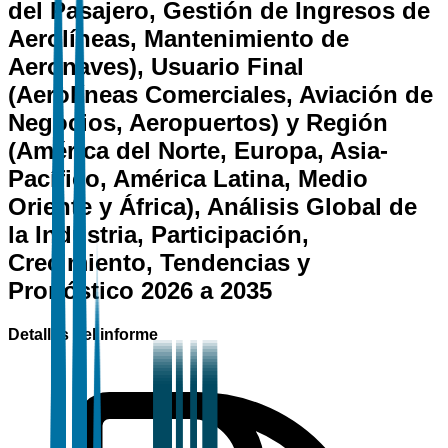
del Pasajero, Gestión de Ingresos de
Aerolíneas, Mantenimiento de
Aeronaves), Usuario Final
(Aerolíneas Comerciales, Aviación de
Negocios, Aeropuertos) y Región
(América del Norte, Europa, Asia-
Pacífico, América Latina, Medio
Oriente y África), Análisis Global de
la Industria, Participación,
Crecimiento, Tendencias y
Pronóstico 2026 a 2035
Detalles del informe