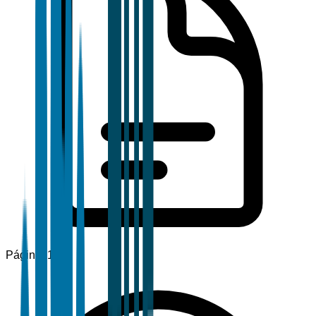
Páginas
120+