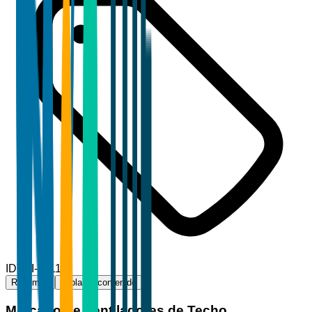
ID
TBI-41119
Resumen
Tabla de contenido
Mercado de Ventiladores de Techo