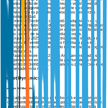
lanzamiento de una nueva línea de ventiladores de
techo inteligentes y energéticamente eficientes,
mejorando su portafolio de productos y esfuerzos de
sostenibilidad.
Emerson Electric Co. completó la adquisición de un
importante fabricante de componentes de ventiladores
de techo en abril de 2025, con el objetivo de fortalecer
su cadena de suministro y reducir costos.
En julio de 2025, Orient Electric Limited introdujo un
innovador ventilador de techo habilitado para IoT,
dirigido al creciente segmento del mercado de hogares
inteligentes.
Para diciembre de 2025, Big Ass Fans expandió sus
operaciones en Europa con la apertura de un nuevo
centro de distribución, mejorando su penetración en el
mercado en la región.
Market Dynamics
Impulsores del Mercado
El mercado de ventiladores de techo está experimentando
un crecimiento robusto impulsado por varios factores clave.
En primer lugar, las innovaciones tecnológicas como la