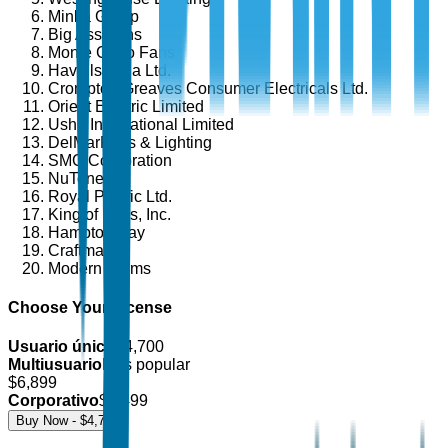
Minka Group
Big Ass Fans
Monte Carlo Fans
Havells India Ltd.
Crompton Greaves Consumer Electricals Ltd.
Orient Electric Limited
Usha International Limited
DelMarFans & Lighting
SMC Corporation
NuTone
Royal Pacific Ltd.
King of Fans, Inc.
Hampton Bay
Craftmade
Modern Forms
Choose Your License
Usuario único
$
4,700
Multiusuario
Más popular
$
6,899
Corporativo
$
8,499
Buy Now - $
4,700