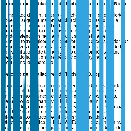
Mercado de Ventiladores de Techo en América del Norte
El mercado de ventiladores de techo en América del Norte
posee la segunda mayor participación, impulsado por la
creciente conciencia sobre la eficiencia energética y la
creciente tendencia de renovación del hogar. Estados
Unidos, siendo un mercado clave, se beneficia de los
avances tecnológicos y de la preferencia del consumidor por
dispositivos inteligentes para el hogar. La integración de IoT
con ventiladores de techo ha visto una adopción sustancial,
mejorando la gestión energética y contribuyendo al
crecimiento del mercado.
Mercado de Ventiladores de Techo en Europa
Europa se posiciona como el tercer mercado más grande
para ventiladores de techo, impulsado por un creciente
énfasis en soluciones de vida ecológicas y sostenibles.
Países como Alemania y el Reino Unido están a la
vanguardia, con consumidores mostrando una preferencia
por diseños modernos y modelos energéticamente
eficientes. Los marcos regulatorios y los mandatos de
eficiencia energética de la Unión Europea apoyan aún más
la adopción de tecnologías avanzadas de ventiladores de