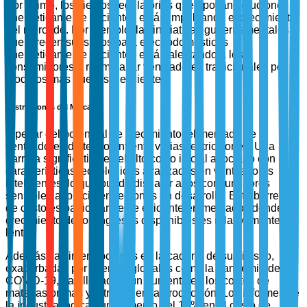
Por último, los vientos regulatorios que apoyan soluciones
energéticamente eficientes están impulsando el crecimiento
del mercado. Por ejemplo, las iniciativas gubernamentales
que ofrecen subsidios para electrodomésticos
energéticamente eficientes están alentando a los
consumidores a reemplazar ventiladores tradicionales por
modelos más nuevos y eficientes.
Restricciones del Mercado
A pesar del potencial de crecimiento, el mercado de
ventiladores de techo enfrenta varias restricciones. Una
barrera significativa es el alto costo inicial asociado con
características tecnológicas avanzadas en ventiladores
inteligentes, lo que puede disuadir a los consumidores
sensibles al precio en regiones en desarrollo. Esta barrera
de costo es particularmente evidente en mercados donde el
crecimiento de los ingresos disponibles es relativamente
lento.
Además, las interrupciones en la cadena de suministro,
exacerbadas por eventos globales como la pandemia de
COVID-19, han llevado a un aumento en los costos de
materias primas y retrasos en la producción. Los informes de
la industria indican un aumento del 14% en el costo de