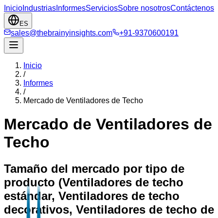
Inicio
Industrias
Informes
Servicios
Sobre nosotros
Contáctenos
ES
sales@thebrainyinsights.com
+91-9370600191
Inicio
/
Informes
/
Mercado de Ventiladores de Techo
Mercado de Ventiladores de
Techo
Tamaño del mercado por tipo de
producto (Ventiladores de techo
estándar, Ventiladores de techo
decorativos, Ventiladores de techo de