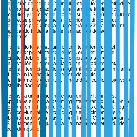
integración de tecnologías inteligentes y IoT en ventiladores
de techo han mejorado significativamente la eficiencia
energética y la conveniencia del usuario. Según un estudio
reciente, se proyecta que la adopción de dispositivos
inteligentes para el hogar aumentará un 23% anualmente,
respaldando la demanda de ventiladores de techo
inteligentes.
En segundo lugar, hay una creciente preferencia del
consumidor por electrodomésticos energéticamente
eficientes debido a una mayor conciencia sobre la
conservación de energía y la sostenibilidad ambiental. La
Agencia Internacional de Energía informó un aumento anual
del 15% en la adopción de electrodomésticos
energéticamente eficientes, alineándose con los objetivos de
sostenibilidad global.
Además, la urbanización y el aumento de los ingresos
disponibles en mercados emergentes están contribuyendo a
la expansión del mercado de ventiladores de techo. Según
el Banco Mundial, se proyecta que el crecimiento de la
población urbana en países como India y China superará el
3% anualmente, lo que llevará a una mayor demanda de
electrodomésticos.