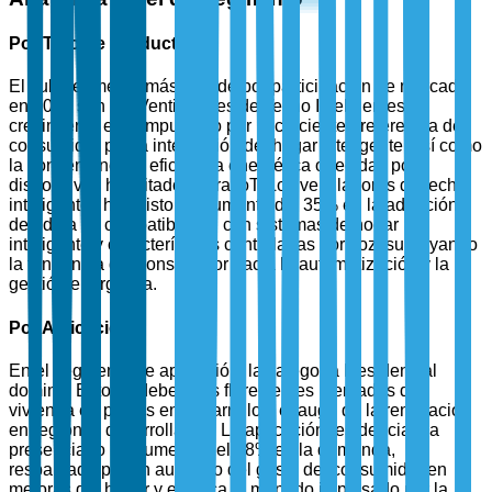
Por Tipo de Producto
El sub-segmento más grande por participación de mercado
en 2025 son los Ventiladores de Techo Inteligentes. El
crecimiento está impulsado por la creciente preferencia del
consumidor por la integración del hogar inteligente, así como
la conveniencia y eficiencia energética ofrecidas por
dispositivos habilitados para IoT. Los ventiladores de techo
inteligentes han visto un aumento del 35% en la adopción
debido a su compatibilidad con sistemas de hogar
inteligente y características controladas por voz, subrayando
la tendencia del consumidor hacia la automatización y la
gestión energética.
Por Aplicación
En el segmento de aplicación, la categoría Residencial
domina. Esto se debe a los florecientes mercados de
vivienda en países en desarrollo y el auge de la renovación
en regiones desarrolladas. La aplicación residencial ha
presenciado un aumento del 28% en la demanda,
respaldada por un aumento del gasto del consumidor en
mejoras del hogar y estética, a menudo impulsado por la