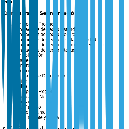
techo.
Estructura de Segmentación
Por Tipo de Producto
Ventiladores de Techo Estándar
Ventiladores de Techo Decorativos
Ventiladores de Techo de Alta Velocidad
Ventiladores de Techo de Ahorro Energético
Ventiladores de Techo Inteligentes
Por Aplicación
Residencial
Comercial
Industrial
Por Canal de Distribución
Offline
Online
Por Tipo de Región
América del Norte
Europa
Asia-Pacífico
América Latina
Medio Oriente y África
Análisis a Nivel de Segmento