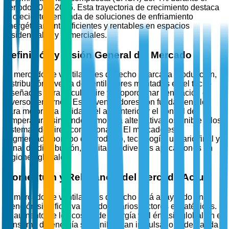
período 2026-2035. Esta trayectoria de crecimiento destaca
la creciente demanda de soluciones de enfriamiento
energéticamente eficientes y rentables en espacios
residenciales y comerciales.
Definición y Visión General del Mercado
El mercado de ventiladores de techo abarca la producción,
distribución y venta de ventiladores montados en el techo
diseñados para circular aire y proporcionar ventilación en
diversos entornos. Estos ventiladores son fundamentales
para mejorar la calidad del aire interior y el control de
temperatura, sirviendo como una alternativa sostenible a los
sistemas de aire acondicionado. El mercado está
segmentado por tipo de producto, tecnología, usuario final y
canal de distribución, facilitando diversas aplicaciones en
regiones globales.
Momentum y Relevancia del Mercado Actual
El mercado de ventiladores de techo está atrayendo una
atención significativa debido a varios factores estratégicos.
El aumento de los costos de energía y el énfasis global en el
consumo de energía sostenible han impulsado la demanda