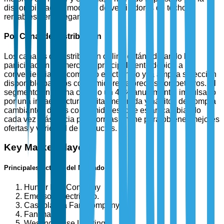
disponibilidad de modelos de ventiladores de techo
rentables pero elegantes.
Por Canal de Distribución
Los canales de distribución online están liderando la
participación de mercado, principalmente debido a la
conveniencia del comercio electrónico y la amplia selección
disponible para los consumidores a precios competitivos. El
segmento online ha crecido un 40% anualmente, impulsado
por una infraestructura digital mejorada y hábitos de compra
cambiantes de los consumidores, que están cambiando
cada vez más hacia plataformas online para obtener mejores
ofertas y variedad de productos.
Key Market Players
Principales Actores del Mercado
Hunter Fan Company
Emerson Electric Co.
Casablanca Fan Company
Fanimation
Westinghouse Lighting