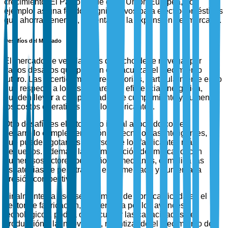
crecimiento. El Pacto Verde de la Unión Europea, por
ejemplo, asigna fondos significativos para electrodomésticos
que ahorran energía, fomentando la expansión del mercado.
Desafíos del Mercado
El mercado de ventiladores de techo debe navegar por
varios desafíos que podrían obstaculizar el crecimiento
futuro. Las incertidumbres regulatorias, particularmente en lo
que respecta a los estándares de eficiencia energética,
pueden llevar a complejidades de cumplimiento y aumentar
los costos operativos para los fabricantes.
Otro desafío es el alto costo inicial asociado con el
desarrollo e implementación de tecnologías inteligentes, lo
que puede agotar los recursos de los fabricantes más
pequeños. Además, la fragmentación del mercado, con
numerosos actores pequeños y medianos, complica las
estrategias de penetración en el mercado y aumenta la
presión competitiva.
Finalmente, la escasez de mano de obra calificada en el
sector de fabricación, exacerbada por los avances
tecnológicos, podría obstaculizar las capacidades de
producción y la innovación, ralentizando el crecimiento del