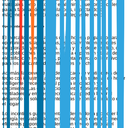
materiales como el cobre y el aluminio, que son cruciales
para la fabricación de ventiladores, impactando los
márgenes de beneficio y las estrategias de precios.
Oportunidades del Mercado
El mercado de ventiladores de techo está preparado para
oportunidades significativas, especialmente en regiones
inexploradas y emergentes. África y el sudeste asiático, con
sus poblaciones urbanas en rápida expansión y tasas de
electrificación en aumento, presentan mercados lucrativos
para los fabricantes de ventiladores de techo.
Además, la convergencia del mercado de ventiladores de
techo con industrias adyacentes como los sistemas de hogar
inteligente ofrece potencial para la innovación y el
crecimiento. Las colaboraciones entre fabricantes de
ventiladores y empresas tecnológicas pueden llevar al
desarrollo de soluciones integradas de control climático en
el hogar.
Los incentivos gubernamentales destinados a promover la
energía renovable y los electrodomésticos energéticamente
eficientes proporcionan además un terreno fértil para el