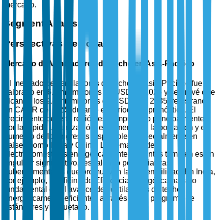
mercado.
Segment Analysis
Perspectivas Regionales
Mercado de Ventiladores de Techo en Asia-Pacífico
El mercado de ventiladores de techo en Asia-Pacífico fue
valorado en 6.5 mil millones de USD en 2025 y se prevé que
alcance los 9.8 mil millones de USD para 2035, registrando
un CAGR del 4.2% durante el período de pronóstico. El
crecimiento de esta región está impulsado principalmente
por la rápida urbanización, el aumento de la población y el
aumento de los ingresos disponibles, especialmente en
países como India y China. La demanda de
electrodomésticos energéticamente eficientes también es un
impulsor significativo, respaldado por iniciativas
gubernamentales que promueven la sostenibilidad. En India,
por ejemplo, la Oficina de Eficiencia Energética ha sido
fundamental en el avance de ventiladores de techo
energéticamente eficientes a través de su programa de
estándares y etiquetado.