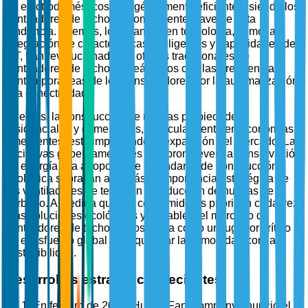
de electrodomésticos energéticamente eficientes, siendo los
ventiladores de techo un componente clave de esta
tendencia. Además, los avances en tecnología, como la
integración de características inteligentes y capacidades de
IoT, han revolucionado las ofertas tradicionales de
ventiladores de techo, alineándolos con las preferencias
contemporáneas de los consumidores por la automatización
y la conectividad.
Además, la construcción de nuevas propiedades
residenciales y comerciales, particularmente en economías
emergentes, está impulsando la expansión del mercado. Las
iniciativas gubernamentales que promueven la conservación
de energía y la adopción de estándares de construcción
ecológica subrayan aún más la importancia estratégica de
los ventiladores de techo en la reducción de huellas de
carbono. A medida que los consumidores priorizan cada vez
más soluciones ecológicas y rentables, el mercado de
ventiladores de techo se posiciona como un jugador crítico
en el esfuerzo global por equilibrar la comodidad con la
sostenibilidad.
Desarrollos estratégicos recientes
En febrero de 2025, Hunter Fan Company anunció el