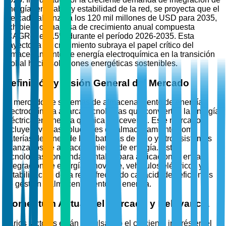
energía renovable y estabilidad de la red, se proyecta que el
mercado alcanzará los 120 mil millones de USD para 2035,
exhibiendo una tasa de crecimiento anual compuesta
(CAGR) del 9.5% durante el período 2026-2035. Esta
trayectoria de crecimiento subraya el papel crítico del
almacenamiento de energía electroquímica en la transición
global hacia soluciones energéticas sostenibles.
Definición y Visión General del Mercado
El mercado de sistemas de almacenamiento de energía
electroquímica abarca tecnologías que convierten la energía
eléctrica en energía química y viceversa. Este mercado
incluye diversas soluciones de almacenamiento como
baterías de iones de litio, baterías de flujo y otros sistemas
avanzados de almacenamiento de energía. Estas
tecnologías son fundamentales para aplicaciones en la
integración de energía renovable, vehículos eléctricos y
estabilización de la red, ofreciendo capacidades eficientes
de gestión y almacenamiento de energía.
Momentum Actual del Mercado y Relevancia
Varios factores están impulsando el creciente interés en el