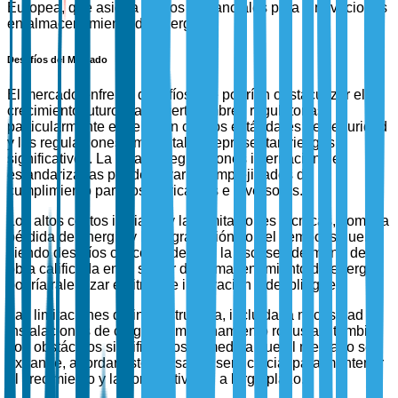
Europea, que asigna fondos sustanciales para innovaciones
en almacenamiento de energía.
Desafíos del Mercado
El mercado enfrenta desafíos que podrían obstaculizar el
crecimiento futuro. Las incertidumbres regulatorias,
particularmente en relación con los estándares de seguridad
y las regulaciones ambientales, representan riesgos
significativos. La falta de regulaciones internacionales
estandarizadas puede llevar a complejidades de
cumplimiento para los fabricantes e inversores.
Los altos costos iniciales y las limitaciones técnicas, como la
pérdida de energía y la degradación con el tiempo, siguen
siendo desafíos críticos. Además, la escasez de mano de
obra calificada en el sector del almacenamiento de energía
podría ralentizar el ritmo de innovación y despliegue.
Las limitaciones de infraestructura, incluida la necesidad de
instalaciones de carga y almacenamiento robustas, también
son obstáculos significativos. A medida que el mercado se
expande, abordar estos desafíos será crucial para mantener
el crecimiento y la competitividad a largo plazo.