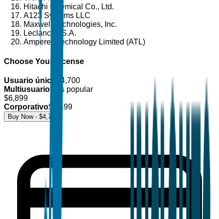
Hitachi Chemical Co., Ltd.
A123 Systems LLC
Maxwell Technologies, Inc.
Leclanché S.A.
Amperex Technology Limited (ATL)
Choose Your License
Usuario único
$
4,700
Multiusuario
Más popular
$
6,899
Corporativo
$
8,499
Buy Now - $
4,700