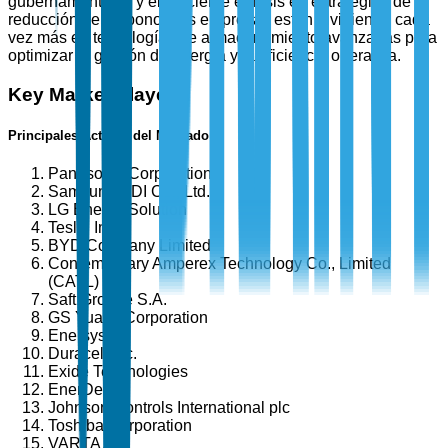
gubernamentales y el creciente énfasis en estrategias de
reducción de carbono. Las empresas están invirtiendo cada
vez más en tecnologías de almacenamiento avanzadas para
optimizar la gestión de energía y la eficiencia operativa.
Key Market Players
Principales Actores del Mercado
Panasonic Corporation
Samsung SDI Co., Ltd.
LG Energy Solution
Tesla, Inc.
BYD Company Limited
Contemporary Amperex Technology Co., Limited
(CATL)
Saft Groupe S.A.
GS Yuasa Corporation
Enersys
Duracell Inc.
Exide Technologies
EnerDel
Johnson Controls International plc
Toshiba Corporation
VARTA AG