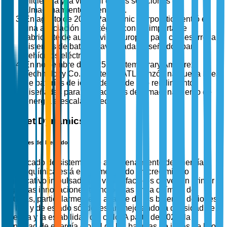
eficiencia y la vida útil de sus soluciones de
almacenamiento de energía.
En agosto de 2025, Panasonic Corporation entró en
una asociación estratégica con un importante
fabricante de automóviles europeo para co-desarrollar
sistemas de baterías avanzadas diseñados para
vehículos eléctricos.
En noviembre de 2025, Contemporary Amperex
Technology Co., Limited (CATL) lanzó una nueva línea
de baterías de iones de litio de alto rendimiento
diseñadas para aplicaciones de almacenamiento de
energía a escala de red.
Market Dynamics
Impulsores del Mercado
El mercado de sistemas de almacenamiento de energía
electroquímica está experimentando un crecimiento
significativo impulsado por varios factores clave. En primer
lugar, las innovaciones tecnológicas en la química de
baterías, particularmente el avance de las baterías de iones
de litio y de estado sólido, están mejorando la densidad de
energía y la estabilidad del ciclo. A partir de 2023, la
densidad de energía global de las baterías de iones de litio