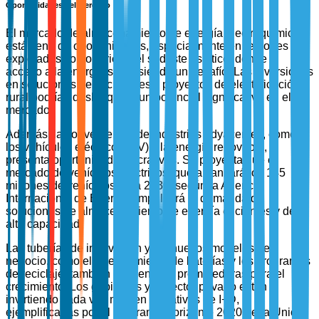
Oportunidades del Mercado
El mercado de almacenamiento de energía electroquímica
está lleno de oportunidades, especialmente en regiones no
explotadas como África y el sudeste asiático, donde el
acceso a la energía sigue siendo un desafío. Las inversiones
en soluciones de microredes y proyectos de electrificación
rural podrían desbloquear un potencial significativo en el
mercado.
Además, la convergencia de industrias adyacentes, como
los vehículos eléctricos (EV) y la energía renovable,
presenta oportunidades lucrativas. Se proyecta que el
mercado de vehículos eléctricos, que alcanzará los 145
millones de vehículos para 2030, según la Agencia
Internacional de Energía, impulsará la demanda de
soluciones de almacenamiento de energía eficientes y de
alta capacidad.
Las tuberías de innovación y los nuevos modelos de
negocio, como el arrendamiento de baterías y los programas
de reciclaje, también ofrecen vías prometedoras para el
crecimiento. Los gobiernos y el sector privado están
invirtiendo cada vez más en iniciativas de I+D,
ejemplificadas por el programa Horizonte 2020 de la Unión