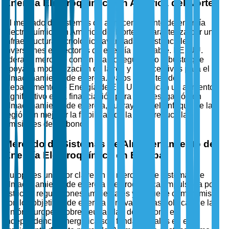
Energía Electroquímica en América del Norte
El mercado de sistemas de almacenamiento de energía
electroquímica en América del Norte se caracteriza por una
infraestructura tecnológica avanzada y sustanciales
inversiones en sectores de energía renovable. EE. UU.
lidera el mercado con un marco regulatorio robusto que
apoya la modernización de la red y los incentivos para el
almacenamiento de energía. Datos recientes del
Departamento de Energía de EE. UU. indican un aumento
significativo en la financiación para la investigación en
almacenamiento de energía, subrayando el enfoque de la
región en mejorar la fiabilidad de la red y reducir las
emisiones de carbono.
Mercado de Sistemas de Almacenamiento de
Energía Electroquímica en Europa
Europa es un actor clave en el mercado de sistemas de
almacenamiento de energía electroquímica, impulsada por
estrictas regulaciones ambientales y un fuerte compromiso
con los objetivos de energía renovable. Las políticas de la
Unión Europea sobre neutralidad de carbono e
independencia energética son fundamentales en el