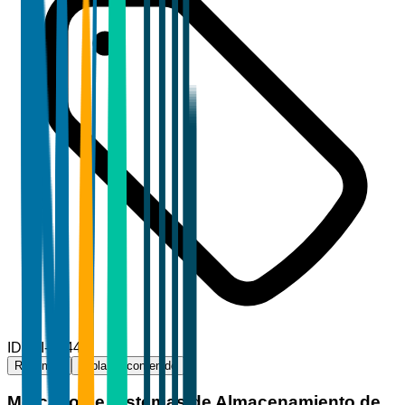
ID
TBI-45440
Resumen
Tabla de contenido
Mercado de Sistemas de Almacenamiento de