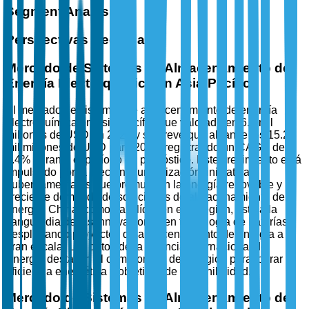
Segment Analysis
Perspectivas Regionales
Mercado de Sistemas de Almacenamiento de
Energía Electroquímica en Asia-Pacífico
El mercado de sistemas de almacenamiento de energía
electroquímica en Asia-Pacífico fue valorado en 6.5 mil
millones de USD en 2025 y se prevé que alcance los 15.2
mil millones de USD para 2035, registrando un CAGR del
8.4% durante el período de pronóstico. Este crecimiento está
impulsado por la creciente urbanización, iniciativas
gubernamentales que promueven la energía renovable y la
creciente demanda de soluciones de almacenamiento de
energía. China, como país líder en esta región, está a la
vanguardia de las innovaciones en tecnología de baterías y
desplegando proyectos de almacenamiento de energía a
gran escala. Los datos de la Agencia Internacional de
Energía destacan el compromiso de la región para lograr
eficiencia energética y objetivos de sostenibilidad.
Mercado de Sistemas de Almacenamiento de