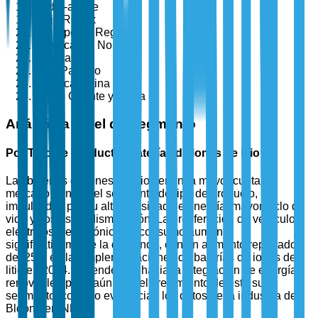
Sodio-azufre
Flujo Redox
Por Tipo de Región
América del Norte
Europa
Asia-Pacífico
América Latina
Medio Oriente y África
Análisis a Nivel de Segmento
Por Tipo de Producto: Baterías de iones de litio
Las baterías de iones de litio tienen la mayor cuota de
mercado dentro del segmento de tipo de producto,
impulsadas por su alta densidad de energía, mayor ciclo de
vida y costos en disminución. La proliferación de vehículos
eléctricos y electrónica de consumo aumenta
significativamente la demanda, con un aumento reportado
del 25% en las implementaciones de baterías de iones de
litio en 2024. La tendencia hacia la integración de energía
renovable apoya aún más el crecimiento de este sub-
segmento, como lo evidencian los datos de la industria de
BloombergNEF.