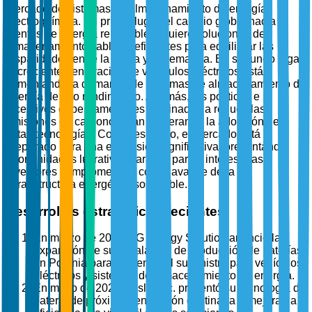
mercado de sistemas de almacenamiento de energía
electroquímica. En primer lugar, el cambio global hacia
fuentes de energía renovable requiere soluciones de
almacenamiento fiables y eficientes para equilibrar las
disparidades entre la oferta y la demanda. En segundo lugar,
la creciente penetración de vehículos eléctricos está
alimentando la demanda de sistemas de almacenamiento de
energía de alto rendimiento. Además, las políticas e
incentivos gubernamentales destinados a reducir las
emisiones de carbono están acelerando la adopción de
estas tecnologías. Como resultado, el mercado está
preparado para una expansión significativa, presentando
oportunidades lucrativas para las partes interesadas e
inversores comprometidos con el avance de la
infraestructura energética sostenible.
Desarrollos estratégicos recientes
En marzo de 2025, LG Energy Solution anunció la
expansión de su instalación de producción de baterías
en Polonia para aumentar el suministro para vehículos
eléctricos y sistemas de almacenamiento de energía.
En mayo de 2025, Tesla, Inc. presentó su tecnología de
batería de próxima generación destinada a mejorar la