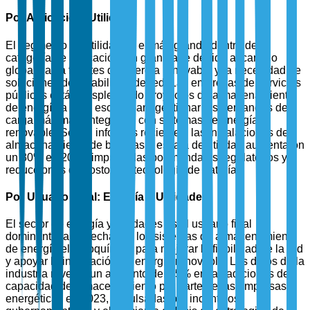
Por Aplicación: Utilidad
El segmento de utilidad es el más grande dentro de la
categoría de aplicación, en gran parte debido al cambio
global hacia fuentes de energía renovable y la necesidad de
soluciones de estabilidad de red. Las empresas de servicios
públicos están desplegando proyectos de almacenamiento
de energía a gran escala para gestionar las demandas de
carga máxima e integrarse con sistemas de energía
renovable. Según informes recientes, las instalaciones de
almacenamiento de baterías a escala de utilidad aumentaron
un 30% en 2024, impulsadas por mandatos regulatorios y
reducciones de costos en tecnología de baterías.
Por Usuario Final: Energía y Utilidades
El sector de energía y utilidades es el usuario final
dominante, aprovechando los sistemas de almacenamiento
de energía electroquímica para mejorar la fiabilidad de la red
y apoyar la integración de energía renovable. Los datos de la
industria revelan un aumento del 35% en las adiciones de
capacidad de almacenamiento por parte de las empresas
energéticas en 2023, impulsadas por incentivos