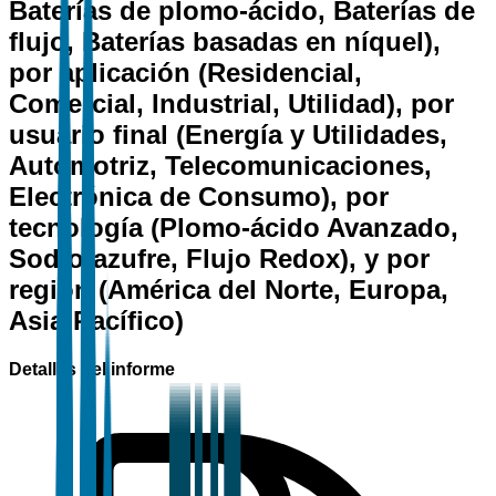
Baterías de plomo-ácido, Baterías de
flujo, Baterías basadas en níquel),
por aplicación (Residencial,
Comercial, Industrial, Utilidad), por
usuario final (Energía y Utilidades,
Automotriz, Telecomunicaciones,
Electrónica de Consumo), por
tecnología (Plomo-ácido Avanzado,
Sodio-azufre, Flujo Redox), y por
región (América del Norte, Europa,
Asia-Pacífico)
Detalles del informe