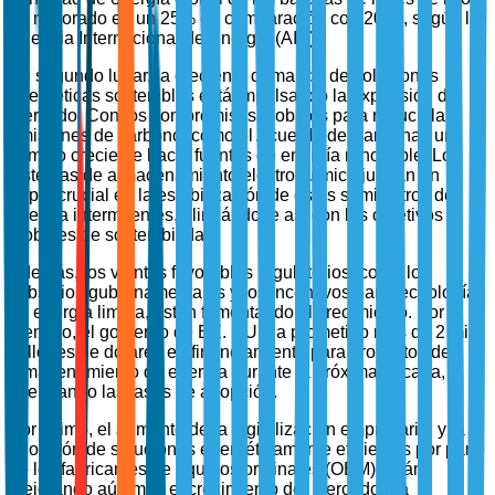
ha mejorado en un 25% en comparación con 2020, según la
Agencia Internacional de Energía (AIE).
En segundo lugar, la creciente demanda de soluciones
energéticas sostenibles está impulsando la expansión del
mercado. Con los compromisos globales para reducir las
emisiones de carbono, como el Acuerdo de París, hay un
cambio creciente hacia fuentes de energía renovable. Los
sistemas de almacenamiento electroquímico juegan un
papel crucial en la estabilización de estos suministros de
energía intermitentes, alineándose así con los objetivos
globales de sostenibilidad.
Además, los vientos favorables regulatorios, como los
subsidios gubernamentales y los incentivos para tecnologías
de energía limpia, están fomentando el crecimiento. Por
ejemplo, el gobierno de EE. UU. ha prometido más de 2 mil
millones de dólares en financiamiento para proyectos de
almacenamiento de energía durante la próxima década,
acelerando las tasas de adopción.
Por último, el aumento de la digitalización empresarial y la
adopción de soluciones energéticamente eficientes por parte
de los fabricantes de equipos originales (OEM) están
mejorando aún más el crecimiento del mercado. La