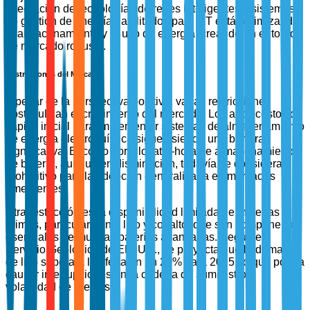
integración de tecnologías de redes inteligentes y sistemas
de gestión de energía habilitados para IoT está optimizando
el almacenamiento y el uso de energía, creando un entorno
de mercado robusto.
Restricciones del Mercado
A pesar de la perspectiva positiva, varias restricciones
obstaculizan el crecimiento del mercado. Los altos costos de
capital inicial para implementar sistemas de almacenamiento
de energía electroquímica siguen siendo una barrera
significativa. El costo por kilovatio-hora de almacenamiento
de batería, aunque en disminución, todavía se considera
prohibitivo para la adopción generalizada en mercados
emergentes.
Otra restricción es la disponibilidad limitada de materias
primas, particularmente litio y cobalto, que son componentes
esenciales de muchas baterías avanzadas. Según el
Servicio Geológico de EE. UU., se proyecta que la demanda
de litio superará la oferta en un 20% para 2025, lo que podría
causar interrupciones en la cadena de suministro y
volatilidad de precios.