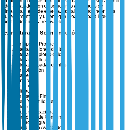
crecimiento de este mercado. Alemania se destaca como
líder en la adopción de soluciones avanzadas de
almacenamiento de energía, respaldada por incentivos
gubernamentales y un enfoque proactivo para integrar
fuentes de energía renovable.
Estructura de Segmentación
Por Tipo de Producto
Baterías de iones de litio
Baterías de plomo-ácido
Baterías de flujo
Baterías basadas en níquel
Por Aplicación
Residencial
Comercial
Industrial
Utilidad
Por Usuario Final
Energía y Utilidades
Automotriz
Telecomunicaciones
Electrónica de Consumo
Por Tecnología
Plomo-ácido Avanzado