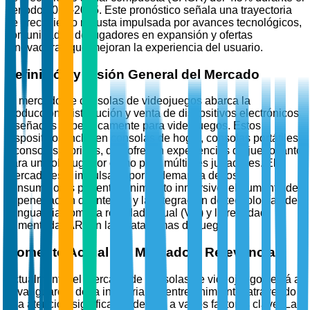
período 2026-2035. Este pronóstico señala una trayectoria
de crecimiento robusta impulsada por avances tecnológicos,
comunidades de jugadores en expansión y ofertas
innovadoras que mejoran la experiencia del usuario.
Definición y Visión General del Mercado
El mercado de consolas de videojuegos abarca la
producción, distribución y venta de dispositivos electrónicos
diseñados específicamente para videojuegos. Estos
dispositivos incluyen consolas de hogar, consolas portátiles
y consolas híbridas, que ofrecen experiencias de juego tanto
para un solo jugador como para múltiples jugadores. El
mercado está impulsado por la demanda de los
consumidores por entretenimiento inmersivo, el aumento de
la penetración de Internet y la integración de tecnologías de
vanguardia como la realidad virtual (VR) y la realidad
aumentada (AR) en las plataformas de juego.
Momento Actual del Mercado y Relevancia
Actualmente, el mercado de consolas de videojuegos está a
la vanguardia de la industria del entretenimiento, atrayendo
una atención significativa debido a varios factores clave. La