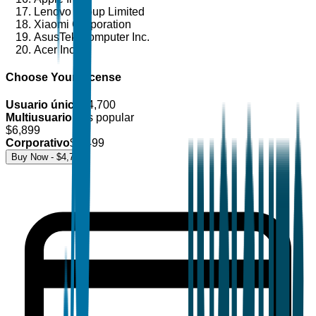
Lenovo Group Limited
Xiaomi Corporation
AsusTek Computer Inc.
Acer Inc.
Choose Your License
Usuario único
$
4,700
Multiusuario
Más popular
$
6,899
Corporativo
$
8,499
Buy Now - $
4,700