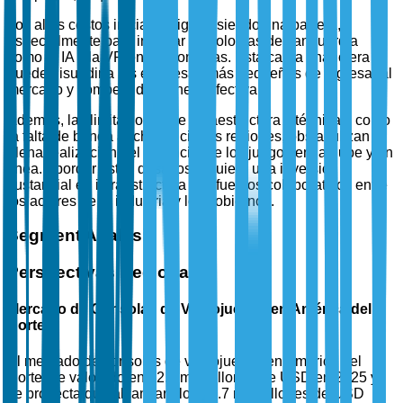
Los altos costos iniciales siguen siendo una barrera,
especialmente para integrar tecnologías de vanguardia
como la IA y la VR en las consolas. Esta carga financiera
puede disuadir a las empresas más pequeñas de ingresar al
mercado y competir de manera efectiva.
Además, las limitaciones de infraestructura y técnicas, como
la falta de banda ancha en ciertas regiones, obstaculizan la
plena realización del potencial de los juegos en la nube y en
línea. Abordar estos desafíos requiere una inversión
sustancial en infraestructura y esfuerzos colaborativos entre
los actores de la industria y los gobiernos.
Segment Analysis
Perspectivas Regionales
Mercado de Consolas de Videojuegos en América del
Norte
El mercado de consolas de videojuegos en América del
Norte fue valorado en 12.5 mil millones de USD en 2025 y
se proyecta que alcanzará los 18.7 mil millones de USD