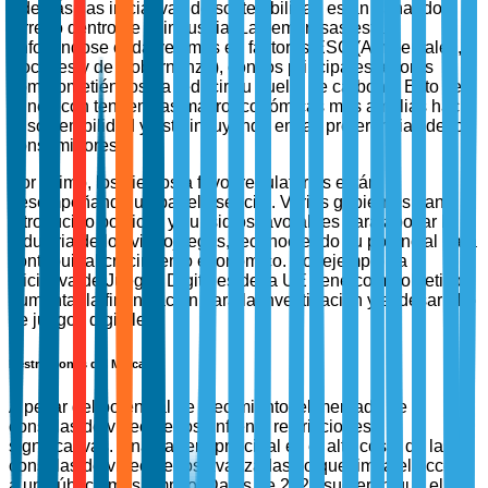
Además, las iniciativas de sostenibilidad están ganando
terreno dentro de la industria. Las empresas están
enfocándose cada vez más en factores ESG (Ambientales,
Sociales y de Gobernanza), con los principales actores
comprometiéndose a reducir su huella de carbono. Esto se
alinea con tendencias macroeconómicas más amplias hacia
la sostenibilidad y está influyendo en las preferencias de los
consumidores.
Por último, los vientos a favor regulatorios están
desempeñando un papel esencial. Varios gobiernos han
introducido políticas y subsidios favorables para apoyar la
industria de los videojuegos, reconociendo su potencial para
contribuir al crecimiento económico. Por ejemplo, la
Iniciativa de Juegos Digitales de la UE tiene como objetivo
aumentar la financiación para la investigación y el desarrollo
de juegos digitales.
Restricciones del Mercado
A pesar del potencial de crecimiento, el mercado de
consolas de videojuegos enfrenta restricciones
significativas. Una barrera principal es el alto costo de las
consolas de videojuegos avanzadas, lo que limita el acceso
a un público más amplio. Datos de 2023 sugieren que el