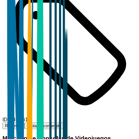
ID
TBI-32617
Resumen
Tabla de contenido
Mercado de Consolas de Videojuegos