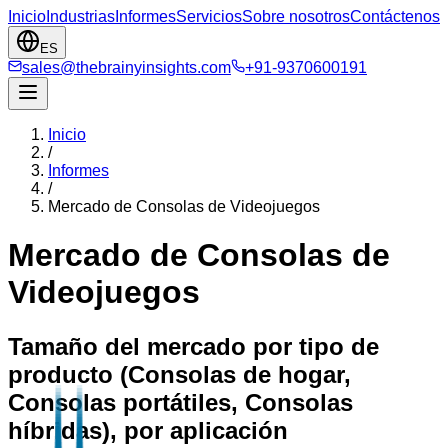
Inicio
Industrias
Informes
Servicios
Sobre nosotros
Contáctenos
ES
sales@thebrainyinsights.com
+91-9370600191
Inicio
/
Informes
/
Mercado de Consolas de Videojuegos
Mercado de Consolas de
Videojuegos
Tamaño del mercado por tipo de
producto (Consolas de hogar,
Consolas portátiles, Consolas
híbridas), por aplicación