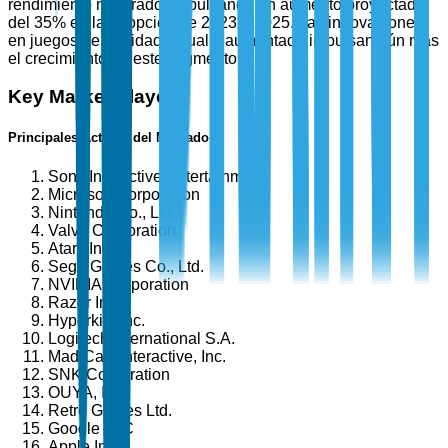
rendimiento mejorado, impulsando un aumento proyectado
del 35% en la adopción de 2023 a 2025. Las innovaciones
en juegos de realidad virtual y aumentada impulsan aún más
el crecimiento de este segmento.
Key Market Players
Principales Actores del Mercado
Sony Interactive Entertainment
Microsoft Corporation
Nintendo Co., Ltd.
Valve Corporation
Atari, Inc.
Sega Games Co., Ltd.
NVIDIA Corporation
Razer Inc.
Hyperkin, Inc.
Logitech International S.A.
Mad Catz Interactive, Inc.
SNK Corporation
OUYA, Inc.
Retro Games Ltd.
Google LLC
Apple Inc.