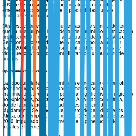
40% de los consumidores potenciales en mercados
emergentes consideran que el precio de las nuevas
consolas es prohibitivo.
Otra restricción es la continua escasez de semiconductores,
que ha interrumpido las cadenas de suministro y retrasado la
producción. Un informe de la Asociación de la Industria de
Semiconductores indica que la escasez podría persistir
hasta 2024, afectando la disponibilidad de consolas de
videojuegos y potencialmente llevando a un aumento de
precios.
Oportunidades del Mercado
Las oportunidades emergentes en el mercado de consolas
de videojuegos son avenidas prometedoras para el
crecimiento futuro. Hay un potencial significativo en regiones
no explotadas, particularmente en Asia-Pacífico y África,
donde la población de jugadores está creciendo
rápidamente. Se espera que el mercado de videojuegos en
África, por ejemplo, crezca más del 12% anualmente hasta
2026, impulsado por el aumento de la penetración de
móviles e Internet.