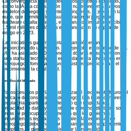
La convergencia de los videojuegos con otras industrias,
como la IA y la computación en la nube, presenta nuevos
modelos de negocio y fuentes de ingresos. El juego en la
nube, que permite a los usuarios transmitir juegos sin
hardware de alta potencia, está ganando impulso y recibió
1.5 mil millones de dólares en financiación de capital de
riesgo en 2023.
Las iniciativas gubernamentales también están
proporcionando un impulso. Por ejemplo, el gobierno de EE.
UU. ha asignado 500 millones de dólares en subvenciones
para startups tecnológicas enfocadas en la innovación en
videojuegos, fomentando un ecosistema propicio para el
crecimiento y la creatividad.
Desafíos del Mercado
Varios desafíos podrían obstaculizar el crecimiento futuro del
mercado de consolas de videojuegos. Las incertidumbres
regulatorias, particularmente en lo que respecta a la
privacidad de datos y la gestión de derechos digitales, son
áreas de preocupación. A medida que los gobiernos
endurecen las regulaciones digitales, las empresas de
videojuegos deben navegar por paisajes de cumplimiento
complejos, lo que podría ralentizar la innovación.