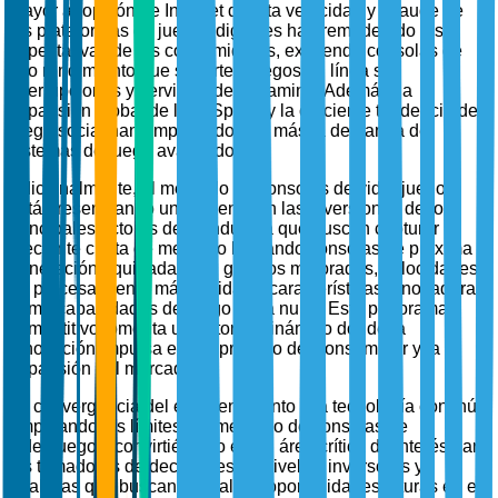
mayor adopción de Internet de alta velocidad y el auge de
las plataformas de juegos digitales han remodelado las
expectativas de los consumidores, exigiendo consolas de
alto rendimiento que soporten juegos en línea sin
interrupciones y servicios de streaming. Además, la
expansión global de los eSports y la creciente tendencia del
juego social han amplificado aún más la demanda de
sistemas de juego avanzados.
Adicionalmente, el mercado de consolas de videojuegos
está presenciando un aumento en las inversiones de los
principales actores de la industria que buscan capturar la
creciente cuota de mercado lanzando consolas de próxima
generación equipadas con gráficos mejorados, velocidades
de procesamiento más rápidas y características innovadoras
como capacidades de juego en la nube. Este panorama
competitivo fomenta un entorno dinámico donde la
innovación impulsa el compromiso del consumidor y la
expansión del mercado.
La convergencia del entretenimiento y la tecnología continúa
empujando los límites del mercado de consolas de
videojuegos, convirtiéndolo en un área crítica de interés para
los tomadores de decisiones de nivel C, inversores y
analistas que buscan capitalizar oportunidades futuras en el