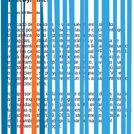
Impulsores del Mercado
El mercado de consolas de videojuegos está siendo
impulsado por varios impulsores clave de crecimiento que
están catalizando su expansión. Las innovaciones
tecnológicas, particularmente en gráficos y potencia de
procesamiento, están a la vanguardia. La llegada del juego
en 4K y las capacidades de realidad virtual (VR) en consolas
como la PlayStation 5 y la Xbox Series X han mejorado
significativamente la experiencia de juego, llevando a un
aumento en la demanda de los consumidores. Según un
informe reciente, se proyecta que la integración de VR en
consolas de videojuegos crecerá un 25% anualmente en los
próximos cinco años.
Otro impulsor crítico es la creciente demanda de los usuarios
finales por experiencias de juego inmersivas e interactivas.
La comunidad global de jugadores se ha expandido, con
estadísticas que muestran un aumento del 30% en el número
de jugadores entre 2019 y 2023. Este aumento se debe en
parte al cambio impulsado por la pandemia hacia el
entretenimiento en el hogar.