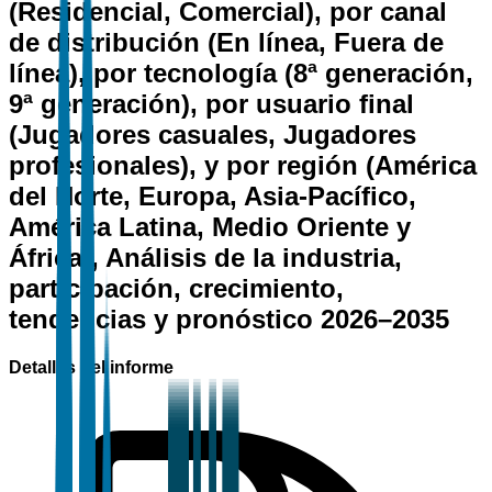
(Residencial, Comercial), por canal
de distribución (En línea, Fuera de
línea), por tecnología (8ª generación,
9ª generación), por usuario final
(Jugadores casuales, Jugadores
profesionales), y por región (América
del Norte, Europa, Asia-Pacífico,
América Latina, Medio Oriente y
África), Análisis de la industria,
participación, crecimiento,
tendencias y pronóstico 2026–2035
Detalles del informe