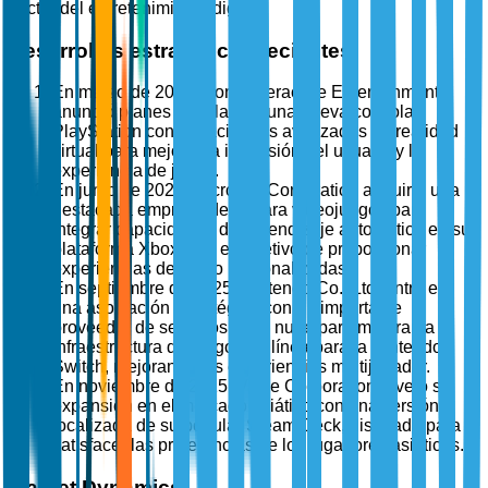
sector del entretenimiento digital.
Desarrollos estratégicos recientes
En marzo de 2025, Sony Interactive Entertainment
anunció planes para lanzar una nueva consola
PlayStation con capacidades avanzadas de realidad
virtual para mejorar la inmersión del usuario y la
experiencia de juego.
En junio de 2025, Microsoft Corporation adquirió una
destacada empresa de IA para videojuegos para
integrar capacidades de aprendizaje automático en su
plataforma Xbox, con el objetivo de proporcionar
experiencias de juego personalizadas.
En septiembre de 2025, Nintendo Co., Ltd. entró en
una asociación estratégica con un importante
proveedor de servicios en la nube para mejorar la
infraestructura de juegos en línea para la Nintendo
Switch, mejorando las experiencias multijugador.
En noviembre de 2025, Valve Corporation reveló su
expansión en el mercado asiático con una versión
localizada de su popular Steam Deck, diseñada para
satisfacer las preferencias de los jugadores asiáticos.
Market Dynamics