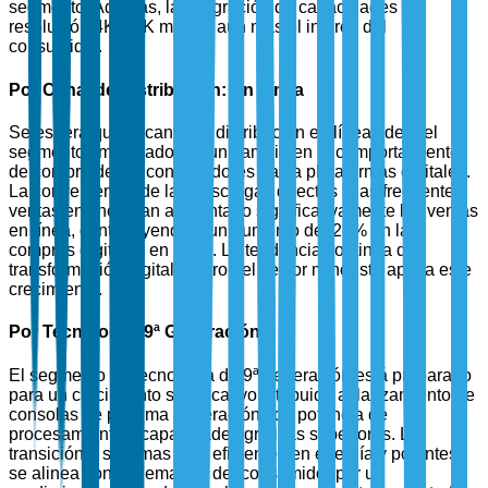
segmento. Además, la integración de capacidades de
resolución 4K y 8K mejora aún más el interés del
consumidor.
Por Canal de Distribución: En Línea
Se espera que el canal de distribución en línea lidere el
segmento, impulsado por un cambio en el comportamiento
de compra de los consumidores hacia plataformas digitales.
La conveniencia de las descargas directas y las frecuentes
ventas en línea han aumentado significativamente las ventas
en línea, contribuyendo a un aumento del 28% en las
compras digitales en 2024. La tendencia continua de
transformación digital dentro del sector minorista apoya este
crecimiento.
Por Tecnología: 9ª Generación
El segmento de tecnología de 9ª generación está preparado
para un crecimiento significativo, atribuido al lanzamiento de
consolas de próxima generación con potencia de
procesamiento y capacidades gráficas superiores. La
transición a sistemas más eficientes en energía y potentes
se alinea con la demanda del consumidor por un