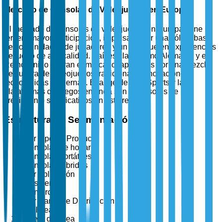
Mercado de Consolas de Videojuegos en Europa
El mercado de consolas de videojuegos en Europa tiene la
tercera mayor participación, impulsado por una sólida base
de comunidades de jugadores y un enfoque en experiencias
de juego de alta calidad. Países clave como Alemania y el
Reino Unido lideran el mercado, apoyados por una mezcla
de cultura de videojuegos tradicional e innovaciones
tecnológicas modernas. El auge de los eSports y las
plataformas de juegos en línea son impulsores de
crecimiento significativos en esta región.
Estructura de Segmentación
Por Tipo de Producto
Consolas de hogar
Consolas portátiles
Consolas híbridas
Por Aplicación
Residencial
Comercial
Por Canal de Distribución
En línea
Fuera de línea