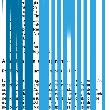
Por Tecnología
8ª Generación
9ª Generación
Por Usuario Final
Jugadores casuales
Jugadores profesionales
Por Tipo de Región
América del Norte
Europa
Asia-Pacífico
América Latina
Medio Oriente y África
Análisis a Nivel de Segmento
Por Tipo de Producto: Consolas de Hogar
Las consolas de hogar representan el sub-segmento más
grande, con una participación de mercado dominante
esperada para 2025. El crecimiento está impulsado por
avances en la tecnología de juegos y una mayor demanda
de experiencias de juego inmersivas. La popularidad de
marcas como PlayStation y Xbox, que ofrecen títulos de
juegos exclusivos y gráficos superiores, impulsa este