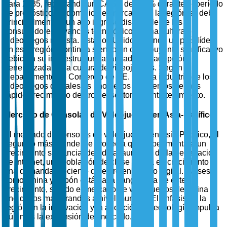
para 2035, registrando un CAGR del 3.9% durante el período
de pronóstico. El dominio del mercado en la región se debe
principalmente a un alto ingreso disponible de los
consumidores, avances tecnológicos y una cultura de
videojuegos robusta. Estados Unidos, siendo un país líder
en esta región, continúa siendo un contribuyente significativo
debido a su infraestructura avanzada y la adopción
generalizada de la cultura de videojuegos. Según el
Departamento de Comercio de EE. UU., la industria de los
videojuegos digitales es uno de los segmentos de más
rápido crecimiento dentro del sector del entretenimiento.
Mercado de Consolas de Videojuegos en Asia-Pacífico
El mercado de consolas de videojuegos en Asia-Pacífico, el
segundo más grande, se proyecta que experimentará un
crecimiento sustancial debido al aumento de la penetración
de Internet, una población de clase media en crecimiento y
una demanda creciente de entretenimiento digital. Países
como China y Japón están a la vanguardia de este
crecimiento, siendo el mercado de videojuegos de China
uno de los más grandes a nivel mundial. El énfasis de la
región en la innovación y la adopción de tecnología impulsa
aún más la expansión del mercado.