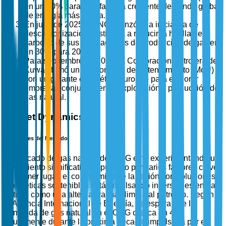
en un 10% para satisfacer la creciente demanda global
de energía más limpia.
En julio de 2025, ADNOC lanzó una iniciativa de
descarbonización destinada a reducir la huella de
carbono de sus instalaciones de producción de gas en
un 30% para 2030.
Para septiembre de 2025, la Corporación Petrolera de
Kuwait firmó un Memorando de Entendimiento (MoU)
con un gigante energético europeo para explorar
empresas conjuntas en la exploración y producción de
gas natural.
Market Dynamics
Impulsores del Mercado
El mercado de gas natural del CCG está experimentando un
crecimiento significativo impulsado por varios factores clave.
En primer lugar, el compromiso de la región con soluciones
energéticas sostenibles está impulsando inversiones en gas
natural como una alternativa más limpia al petróleo. Según
la Agencia Internacional de Energía, se espera que la
demanda de gas natural en el CCG crezca un 4%
anualmente durante la próxima década, impulsada por el