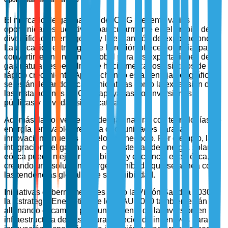
El mercado de gas natural del CCG presenta varias
oportunidades lucrativas, particularmente en el ámbito de la
diversificación energética y la expansión de exportaciones.
La ubicación estratégica de la región ofrece potencial para
convertirse en un centro global para las exportaciones de
gas natural, especialmente hacia mercados asiáticos de
rápido crecimiento. Aprovechando esta ventaja geográfica,
se están llevando a cabo iniciativas como la expansión de
las instalaciones de GNL, apoyadas por inversiones
públicas y privadas significativas.
Además, la convergencia del gas natural con tecnologías de
energía renovable presenta oportunidades para la
innovación y nuevos modelos de negocio. Por ejemplo, la
integración del gas natural con sistemas de energía solar y
eólica puede mejorar la fiabilidad y eficiencia energética,
creando una solución energética híbrida que se alinea con
las tendencias globales de sostenibilidad.
Iniciativas gubernamentales como la Visión Saudita 2030 y
la Estrategia Energética de los EAU 2050 también están
allanando el camino para un aumento de la inversión en
infraestructura de gas natural, ofreciendo incentivos para la