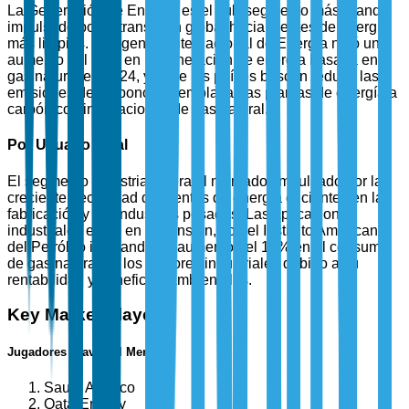
La Generación de Energía es el sub-segmento más grande,
impulsado por la transición global hacia fuentes de energía
más limpias. La Agencia Internacional de Energía notó un
aumento del 25% en la generación de energía basada en
gas natural en 2024, ya que los países buscan reducir las
emisiones de carbono y reemplazar las plantas de energía a
carbón con instalaciones de gas natural.
Por Usuario Final
El segmento Industrial lidera el mercado, impulsado por la
creciente necesidad de fuentes de energía eficientes en la
fabricación y las industrias pesadas. Las aplicaciones
industriales están en expansión, con el Instituto Americano
del Petróleo indicando un aumento del 15% en el consumo
de gas natural en los sectores industriales debido a su
rentabilidad y beneficios ambientales.
Key Market Players
Jugadores Clave del Mercado
Saudi Aramco
QatarEnergy