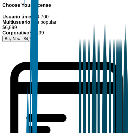
Choose Your License
Usuario único
$
4,700
Multiusuario
Más popular
$
6,899
Corporativo
$
8,499
Buy Now - $
4,700