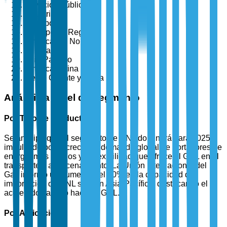
Servicios Públicos
Industrial
Transporte
Por Tipo de Región
América del Norte
Europa
Asia-Pacífico
América Latina
Medio Oriente y África
Análisis a Nivel de Segmento
Por Tipo de Producto
Se anticipa que el segmento de GNL dominará para 2025,
impulsado por la creciente demanda global de portadores de
energía más limpios y la flexibilidad que ofrece el GNL en el
transporte y almacenamiento. La Unión Internacional del
Gas informó un aumento del 30% en la capacidad de
importación de GNL solo en Asia-Pacífico, destacando el
acelerado cambio hacia el GNL.
Por Aplicación