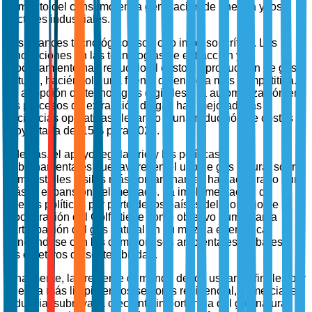
aumento del consumo en la generación de energía y los
sectores industriales.
Los avances tecnológicos son otro impulsor crítico. Las
innovaciones en las tecnologías de extracción y
procesamiento han reducido el costo de producción de gas
natural, haciéndolo una fuente de energía más competitiva.
La adopción de tecnologías digitales y la automatización en
los procesos de extracción de gas han mejorado las
eficiencias operativas, llevando a una reducción de costos
proyectada del 15% para 2025.
Además, el apoyo regulatorio y las políticas
gubernamentales que favorecen el uso de gas natural sobre
combustibles fósiles más contaminantes han acelerado aún
más la expansión del mercado. La implementación de
nuevas políticas por parte de los países del Consejo de
Cooperación del Golfo tiene como objetivo aumentar la
participación del gas natural en su mezcla energética,
alineándose con los compromisos ambientales globales y
los objetivos de sostenibilidad.
Finalmente, la creciente demanda de los usuarios finales por
energía más limpia en los sectores residencial, comercial e
industrial subraya la creciente importancia del gas natural.