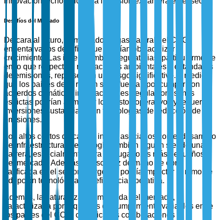
innovación tecnológica y la inversión extranjera en el sector.
Desafíos del Mercado
De cara al futuro, el mercado de gas natural del CCG
enfrenta varios desafíos que podrían obstaculizar el
crecimiento. Las incertidumbres regulatorias, particularmente
en lo que respecta a regulaciones ambientales y estándares
de emisiones, representan un riesgo significativo. A medida
que los países de la región se esfuerzan por cumplir con los
acuerdos climáticos internacionales, regulaciones más
estrictas podrían aumentar los costos operativos y requerir
inversiones sustanciales en tecnologías de reducción de
emisiones.
Los altos costos de capital inicial asociados con el desarrollo
de infraestructura y tecnología también siguen siendo una
barrera, especialmente para los jugadores más pequeños
del mercado. Además, la escasez de mano de obra
calificada en el sector energético podría impactar el ritmo de
adopción tecnológica y la eficiencia operativa.
Además, la naturaleza fragmentada del mercado,
caracterizada por requisitos de cumplimiento variables entre
los países del CCG, complica las colaboraciones