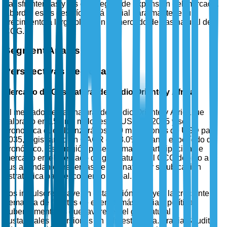
transfronterizas y las estrategias de expansión del mercado.
Abordar estos desafíos será crucial para mantener un
crecimiento a largo plazo en el mercado de gas natural del
CCG.
Segment Analysis
Perspectivas Regionales
Mercado de Gas Natural de Medio Oriente y África
El mercado de gas natural de Medio Oriente y África fue
valorado en 150 mil millones de USD en 2025 y se
pronostica que alcanzará los 200 mil millones de USD para
2035, registrando un CAGR del 3.0% durante el período de
pronóstico. Esta región posee la mayor participación de
mercado en el mercado de gas natural del CCG debido a
sus abundantes reservas de gas natural y su ubicación
estratégica para el comercio global.
Los impulsores clave en esta región incluyen la creciente
demanda de fuentes de energía más limpias, políticas
gubernamentales que favorecen el gas natural y
sustanciales inversiones en infraestructura. Arabia Saudita