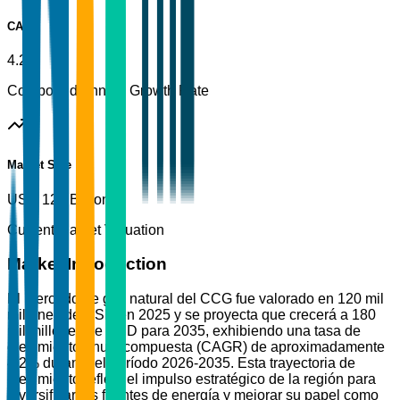
CAGR
4.2%
Compound Annual Growth Rate
Market Size
USD 120 Billion
Current Market Valuation
Market Introduction
El mercado de gas natural del CCG fue valorado en 120 mil
millones de USD en 2025 y se proyecta que crecerá a 180
mil millones de USD para 2035, exhibiendo una tasa de
crecimiento anual compuesta (CAGR) de aproximadamente
4.2% durante el período 2026-2035. Esta trayectoria de
crecimiento refleja el impulso estratégico de la región para
diversificar las fuentes de energía y mejorar su papel como