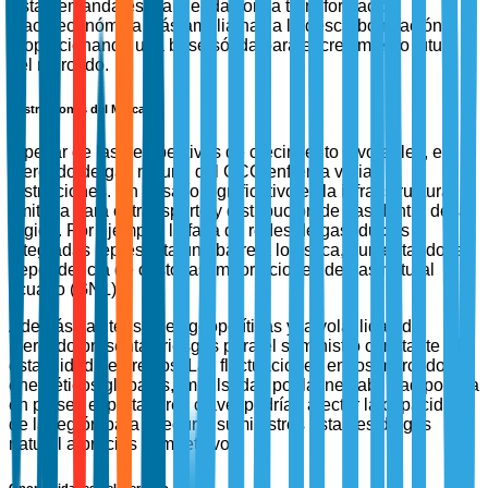
Esta demanda está alineada con la transformación
macroeconómica más amplia hacia la descarbonización,
proporcionando una base sólida para el crecimiento futuro
del mercado.
Restricciones del Mercado
A pesar de las perspectivas de crecimiento favorables, el
mercado de gas natural del CCG enfrenta varias
restricciones. Un desafío significativo es la infraestructura
limitada para el transporte y distribución de gas dentro de la
región. Por ejemplo, la falta de redes de gasoductos
integradas representa una barrera logística, aumentando la
dependencia de costosas importaciones de gas natural
licuado (GNL).
Además, las tensiones geopolíticas y la volatilidad del
mercado presentan riesgos para el suministro constante y la
estabilidad de precios. Las fluctuaciones en los mercados
energéticos globales, impulsadas por la inestabilidad política
en países exportadores clave, podrían afectar la capacidad
de la región para asegurar suministros estables de gas
natural a precios competitivos.
Oportunidades del Mercado