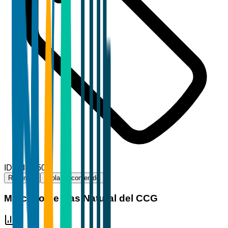
ID
TBI-56503
Resumen
Tabla de contenido
Mercado de Gas Natural del CCG