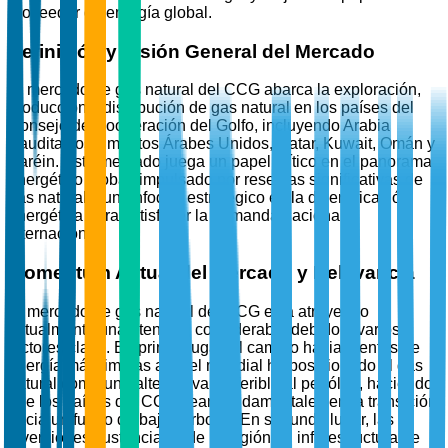
proveedor de energía global.
Definición y Visión General del Mercado
El mercado de gas natural del CCG abarca la exploración,
producción y distribución de gas natural en los países del
Consejo de Cooperación del Golfo, incluyendo Arabia
Saudita, los Emiratos Árabes Unidos, Qatar, Kuwait, Omán y
Baréin. Este mercado juega un papel crítico en el panorama
energético global, impulsado por reservas significativas de
gas natural y un enfoque estratégico en la diversificación
energética para satisfacer la demanda nacional e
internacional.
Momentum Actual del Mercado y Relevancia
El mercado de gas natural del CCG está atrayendo
actualmente una atención considerable debido a varios
factores clave. En primer lugar, el cambio hacia fuentes de
energía más limpias a nivel mundial ha posicionado al gas
natural como una alternativa preferible al petróleo, haciendo
que los países del CCG sean fundamentales en la transición
hacia un futuro de bajo carbono. En segundo lugar, las
inversiones sustanciales de la región en infraestructura de