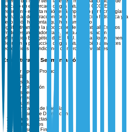
América del Norte tiene la tercera mayor participación de
mercado en el mercado de gas natural del CCG. El
crecimiento en esta región está impulsado por tecnologías
avanzadas de extracción como la fracturación hidráulica y la
perforación horizontal, que han aumentado
significativamente la producción de gas natural. Estados
Unidos es un jugador clave, con la Administración de
Información Energética de EE. UU. informando un aumento
récord en la producción de gas natural debido a avances
tecnológicos y condiciones de mercado favorables.
Estructura de Segmentación
Por Tipo de Producto
GNL
Gasoducto
Por Aplicación
Residencial
Comercial
Industrial
Generación de Energía
Por Canal de Distribución
Ventas Directas
Distribuidores
Por Usuario Final