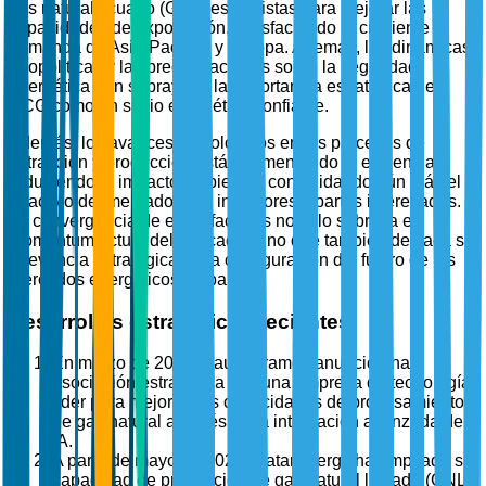
gas natural licuado (GNL) están listas para mejorar las
capacidades de exportación, satisfaciendo la creciente
demanda de Asia-Pacífico y Europa. Además, las dinámicas
geopolíticas y las preocupaciones sobre la seguridad
energética han subrayado la importancia estratégica del
CCG como un socio energético confiable.
Además, los avances tecnológicos en los procesos de
extracción y producción están aumentando la eficiencia y
reduciendo el impacto ambiental, consolidando aún más el
atractivo del mercado para inversores y partes interesadas.
La convergencia de estos factores no solo subraya el
momentum actual del mercado, sino que también destaca su
relevancia estratégica en la configuración del futuro de los
mercados energéticos globales.
Desarrollos estratégicos recientes
En marzo de 2025, Saudi Aramco anunció una
asociación estratégica con una empresa de tecnología
líder para mejorar sus capacidades de procesamiento
de gas natural a través de la integración avanzada de
IA.
A partir de mayo de 2025, QatarEnergy ha ampliado su
capacidad de producción de gas natural licuado (GNL)