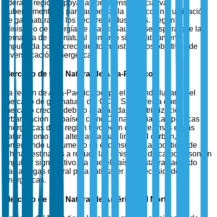
lidera la región, apoyada por extensas iniciativas
gubernamentales para aumentar la producción y utilización
de gas natural en los sectores industriales. Según el
Ministerio de Energía de Arabia Saudita, se espera que la
demanda de gas natural aumente significativamente,
impulsada por el crecimiento industrial y los objetivos de
diversificación energética.
Mercado de Gas Natural de Asia-Pacífico
La región de Asia-Pacífico ocupa el segundo lugar en el
mercado de gas natural del CCG. Se proyecta que el
mercado crecerá debido a la rápida industrialización y
urbanización en países como China e India. Las políticas
energéticas de la región favorecen cada vez más el gas
natural como una alternativa más limpia al carbón,
fomentando un aumento en el consumo. Las políticas de
China destinadas a reducir las emisiones de carbono son un
impulsor significativo, ya que el país se está trasladando
hacia el gas natural para satisfacer sus necesidades
energéticas.
Mercado de Gas Natural de América del Norte