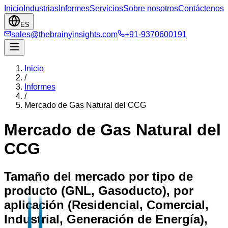
Inicio
Industrias
Informes
Servicios
Sobre nosotros
Contáctenos
ES
sales@thebrainyinsights.com
+91-9370600191
Inicio
/
Informes
/
Mercado de Gas Natural del CCG
Mercado de Gas Natural del
CCG
Tamaño del mercado por tipo de
producto (GNL, Gasoducto), por
aplicación (Residencial, Comercial,
Industrial, Generación de Energía),