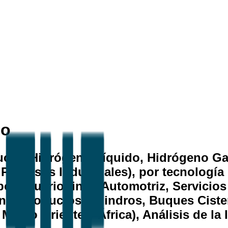
no
cto (Hidrógeno Líquido, Hidrógeno Gas
 Procesos Industriales), por tecnologí
por usuario final (Automotriz, Servicio
n (Oleoductos, Cilindros, Buques Cister
Medio Oriente y África), Análisis de la 