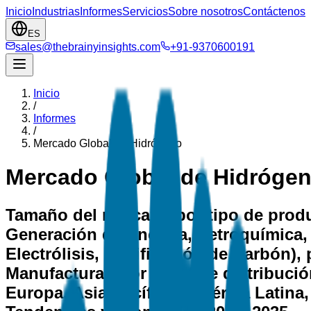
Inicio
Industrias
Informes
Servicios
Sobre nosotros
Contáctenos
ES
sales@thebrainyinsights.com
+91-9370600191
Inicio
/
Informes
/
Mercado Global de Hidrógeno
Mercado Global de Hidróge
Tamaño del mercado por tipo de produ
Generación de Energía, Petroquímica,
Electrólisis, Gasificación de Carbón), 
Manufactura), por canal de distribució
Europa, Asia-Pacífico, América Latina, 