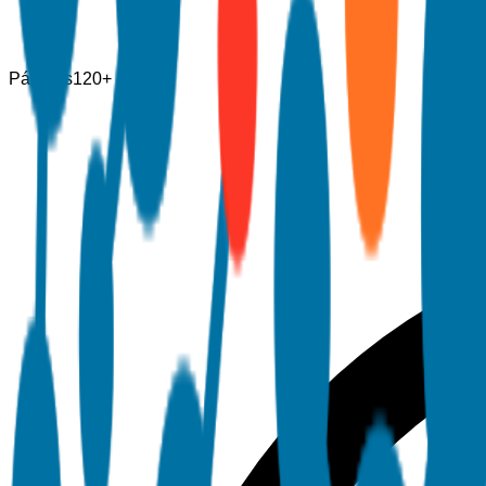
Páginas
120+