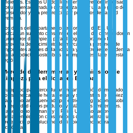
eficientes. Estados Unidos lidera en esta región, impulsado
por un mercado maduro caracterizado por un alto gasto del
consumidor y una preferencia por productos de calidad
premium.
Los datos del Departamento de Comercio de EE. UU.
indican un aumento constante en el gasto del consumidor en
suministros de limpieza para el hogar, reforzando la
trayectoria de crecimiento del mercado. La presencia de
importantes actores de la industria y una creciente tendencia
hacia productos sostenibles son impulsores clave en esta
región.
Mercado de Herramientas y Suministros de
Limpieza para el Hogar en Europa
Europa ocupa el tercer lugar en participación de mercado
con su mercado de herramientas y suministros de limpieza
para el hogar, influenciado por estrictas regulaciones sobre
la seguridad de los productos y estándares ambientales.
Países como Alemania y el Reino Unido son actores
fundamentales, con consumidores que muestran una
preferencia por soluciones de limpieza innovadoras y
ecológicas.