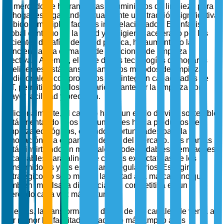
El mercado de herramientas y suministros de limpieza para
el hogar está ganando actualmente una tracción significativa
debido a múltiples factores interrelacionados. El énfasis
global continuo en la salud y la higiene, acelerado por los
recientes desafíos de salud pública, ha aumentado la
conciencia y la demanda de soluciones de limpieza
efectivas. Además, el auge de las tecnologías de hogares
inteligentes está transformando los métodos de limpieza
tradicionales, con productos que integran capacidades de
IoT, permitiendo a los usuarios mantener la limpieza con
mayor facilidad y precisión.
Adicionalmente, el cambio hacia un estilo de vida sostenible
está orientando a los consumidores hacia productos de
limpieza ecológicos, creando oportunidades para la
innovación y la expansión dentro del mercado. Las marcas
están invirtiendo en materiales biodegradables y empaques
recargables para alinearse con las expectativas de los
consumidores y los estándares regulatorios. Este giro
estratégico no solo mejora la lealtad a la marca, sino que
también impulsa la diferenciación competitiva en un
mercado cada vez más saturado.
Además, la transformación digital de los canales de venta al
por menor ha facilitado un acceso más amplio a los