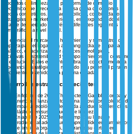
productos de limpieza, con plataformas de comercio
electrónico que ofrecen una diversa gama de opciones y
precios competitivos. Esta accesibilidad, combinada con
estrategias de marketing dirigidas, está expandiendo el
alcance del mercado a través de diferentes segmentos
demográficos a nivel global.
En esencia, el mercado de herramientas y suministros de
limpieza para el hogar está a la vanguardia de un paisaje
dinámico, caracterizado por avances tecnológicos,
iniciativas de sostenibilidad y comportamientos de consumo
en evolución. Estos elementos subrayan colectivamente la
importancia estratégica del mercado y su potencial para un
crecimiento sostenido en la próxima década.
Desarrollos estratégicos recientes
En febrero de 2025, The Procter & Gamble Company
anunció el lanzamiento de una innovadora solución de
empaque ecológico destinada a reducir los desechos
plásticos en sus productos de limpieza.
En abril de 2025, Unilever amplió su línea de
productos al adquirir una empresa líder en suministros
de limpieza orgánicos, mejorando su cartera en
soluciones de limpieza doméstica sostenibles.