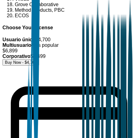
Grove Collaborative
Method Products, PBC
ECOS
Choose Your License
Usuario único
$
4,700
Multiusuario
Más popular
$
6,899
Corporativo
$
8,499
Buy Now - $
4,700