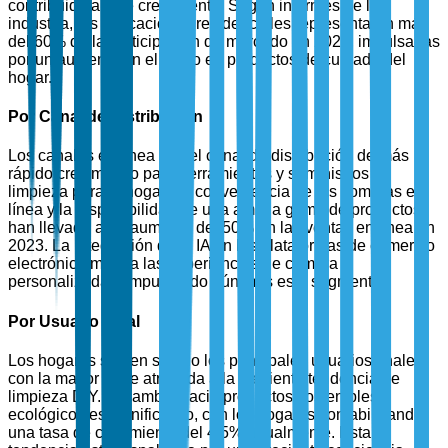
contribuido a este crecimiento. Según informes de la
industria, las aplicaciones residenciales representaron más
del 60% de la participación de mercado en 2025, impulsadas
por un aumento en el gasto en productos de cuidado del
hogar.
Por Canal de Distribución
Los canales en línea son el canal de distribución de más
rápido crecimiento para herramientas y suministros de
limpieza para el hogar. La conveniencia de las compras en
línea y la disponibilidad de una amplia gama de productos
han llevado a un aumento del 50% en las ventas en línea en
2023. La integración de la IA en las plataformas de comercio
electrónico mejora las experiencias de compra
personalizadas, impulsando aún más este segmento.
Por Usuario Final
Los hogares siguen siendo los principales usuarios finales,
con la mayor parte atribuida a la creciente tendencia de
limpieza DIY. El cambio hacia productos sostenibles y
ecológicos es significativo, con los hogares contabilizando
una tasa de crecimiento del 4.5% anualmente. Esta