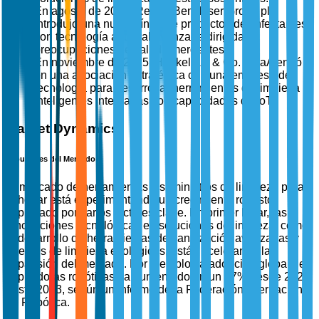
En agosto de 2025, Reckitt Benckiser Group plc
introdujo una nueva línea de productos desinfectantes
con tecnología antiviral avanzada dirigida a
preocupaciones de salud emergentes.
En noviembre de 2025, Henkel AG & Co. KGaA entró
en una asociación estratégica con una empresa de
tecnología para desarrollar herramientas de limpieza
inteligentes integradas con capacidades de IoT.
Market Dynamics
Impulsores del Mercado
El mercado de herramientas y suministros de limpieza para
el hogar está experimentando un crecimiento robusto
impulsado por varios factores clave. En primer lugar, las
innovaciones tecnológicas en soluciones de limpieza, como
el desarrollo de herramientas de sanitización avanzadas y
agentes de limpieza ecológicos, están acelerando la
expansión del mercado. Por ejemplo, la adopción global de
aspiradoras robóticas ha aumentado en un 47% desde 2020
hasta 2023, según un informe de la Federación Internacional
de Robótica.