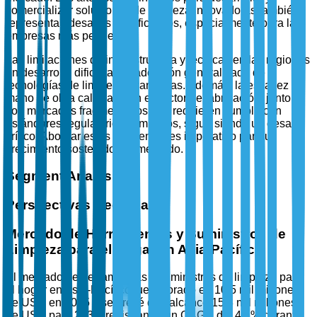
comercializar soluciones de limpieza innovadoras también
representan desafíos significativos, especialmente para las
empresas más pequeñas.
Las limitaciones de infraestructura y técnicas en las regiones
en desarrollo dificultan la adopción generalizada de
tecnologías de limpieza avanzadas. Además, la escasez de
mano de obra calificada en el sector de fabricación, junto
con mercados fragmentados que requieren cumplir con
estándares regulatorios complejos, sigue siendo un desafío
crítico. Abordar estos problemas es imperativo para un
crecimiento sostenido del mercado.
Segment Analysis
Perspectivas Regionales
Mercado de Herramientas y Suministros de
Limpieza para el Hogar en Asia-Pacífico
El mercado de herramientas y suministros de limpieza para
el hogar en Asia-Pacífico fue valorado en 10.5 mil millones
de USD en 2025 y se prevé que alcance 15.8 mil millones
de USD para 2035, registrando un CAGR del 4.2% durante