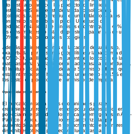
alto costo asociado con los productos de limpieza
sostenibles. Si bien existe demanda por soluciones
ecológicas, su precio premium es un obstáculo para los
consumidores sensibles al precio. Un estudio de la
Federación Nacional de Minoristas encontró que el 40% de
los consumidores no están dispuestos a pagar más de un
10% de prima por productos ecológicos.
Además, las interrupciones en la cadena de suministro,
exacerbadas por tensiones geopolíticas y la pandemia de
COVID-19, han llevado a un aumento en los costos de las
materias primas y a la disponibilidad retrasada de productos.
El Instituto Global de la Cadena de Suministro informó que
estas interrupciones han causado un aumento del 15% en
los costos de producción de suministros de limpieza.
Oportunidades del Mercado
El mercado presenta varias oportunidades para el
crecimiento futuro. Una de estas oportunidades radica en el
potencial no explotado de los mercados emergentes en Asia-
Pacífico y África. Estas regiones, caracterizadas por el
aumento de la urbanización y el incremento de los ingresos
disponibles, ofrecen perspectivas lucrativas para la