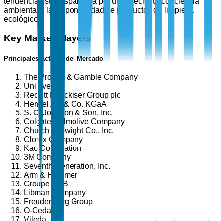
tendencia está respaldada por una creciente conciencia
ambiental y la disponibilidad de productos de limpieza
ecológicos.
Key Market Players
Principales Actores del Mercado
The Procter & Gamble Company
Unilever
Reckitt Benckiser Group plc
Henkel AG & Co. KGaA
S. C. Johnson & Son, Inc.
Colgate-Palmolive Company
Church & Dwight Co., Inc.
Clorox Company
Kao Corporation
3M Company
Seventh Generation, Inc.
Arm & Hammer
Groupe SEB
Libman Company
Freudenberg Group
O-Cedar
Vileda