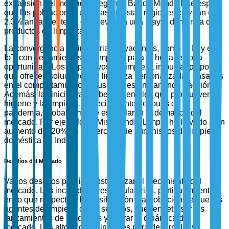
expansión del mercado. Según el Banco Mundial, se espera
que las poblaciones urbanas en estas regiones crezcan un
2.3% anualmente, lo que llevará a una mayor demanda de
productos de limpieza.
La convergencia de industrias adyacentes, como la IA y el
IoT, con herramientas de limpieza para el hogar es otra
oportunidad. Los dispositivos de limpieza impulsados por IA
que ofrecen soluciones de limpieza personalizadas basadas
en el comportamiento del usuario están ganando tracción.
Además, las iniciativas gubernamentales que promueven la
higiene y la limpieza, especialmente después de la
pandemia, probablemente estimularán la demanda del
mercado. Por ejemplo, la Misión India Limpia ha llevado a un
aumento del 20% en el mercado de suministros de limpieza
doméstica en India.
Desafíos del Mercado
Varios desafíos podrían obstaculizar el crecimiento del
mercado. Las incertidumbres regulatorias, particularmente
en lo que respecta a la clasificación y aprobación de nuevos
agentes de limpieza como seguros, pueden retrasar los
lanzamientos de productos y alterar la dinámica del
mercado. Los altos costos iniciales para desarrollar y