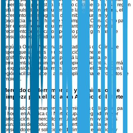
el período de pronóstico. El sólido crecimiento en esta región
está impulsado por el aumento de la población urbana, el
incremento de los ingresos disponibles y una mayor
conciencia sobre la higiene y la limpieza. China, como país
líder en esta región, es un importante contribuyente al
crecimiento del mercado, apoyado por su gran base de
consumidores y rápida urbanización.
Según la Oficina Nacional de Estadísticas de China, se
espera que las tasas de urbanización aumenten
significativamente, lo que apoyará la demanda de
herramientas y suministros de limpieza eficientes. Además,
la expansión de plataformas de comercio electrónico en la
región facilita el acceso a una amplia gama de productos de
limpieza.
Mercado de Herramientas y Suministros de
Limpieza para el Hogar en América del Norte
El mercado de herramientas y suministros de limpieza para
el hogar en América del Norte ocupa la segunda mayor
participación de mercado, impulsado por innovaciones
avanzadas de productos y una fuerte demanda de los
consumidores por soluciones de limpieza ecológicas y