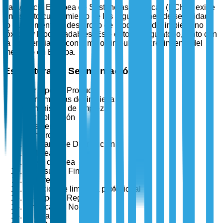
La Agencia Europea de Sustancias Químicas (ECHA) exige
un estricto cumplimiento de las regulaciones de seguridad,
lo que fomenta el desarrollo de productos de limpieza no
tóxicos y biodegradables. Este entorno regulatorio, junto con
la conciencia del consumidor, impulsa el crecimiento del
mercado en Europa.
Estructura de Segmentación
Por Tipo de Producto
Herramientas de limpieza
Suministros de limpieza
Por Aplicación
Residencial
Comercial
Por Canal de Distribución
En línea
Fuera de línea
Por Usuario Final
Hogares
Servicios de limpieza profesional
Por Tipo de Región
América del Norte
Europa