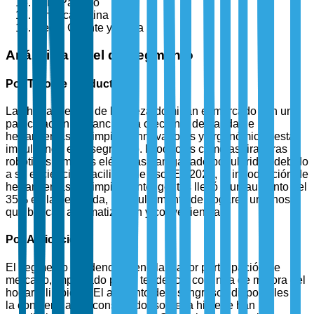
Asia-Pacífico
América Latina
Medio Oriente y África
Análisis a Nivel de Segmento
Por Tipo de Producto
Las herramientas de limpieza dominan el mercado con una
participación sustancial. La creciente demanda de
herramientas de limpieza innovadoras y ergonómicas está
impulsando este segmento. Productos como aspiradoras
robóticas y mopas eléctricas han ganado popularidad debido
a su eficiencia y facilidad de uso. En 2024, la introducción de
herramientas de limpieza inteligentes llevó a un aumento del
35% en la demanda, particularmente de hogares urbanos
que buscan automatización y conveniencia.
Por Aplicación
El segmento residencial tiene la mayor participación de
mercado, impulsado por la tendencia continua de mejora del
hogar y limpieza. El aumento de los ingresos disponibles y
la conciencia del consumidor sobre la higiene han