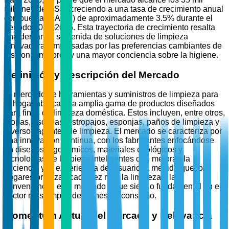
millones de USD, creciendo a una tasa de crecimiento anual
compuesta (CAGR) de aproximadamente 3.5% durante el
período 2026-2035. Esta trayectoria de crecimiento resalta
una demanda sostenida de soluciones de limpieza
innovadoras impulsadas por las preferencias cambiantes de
los consumidores y una mayor conciencia sobre la higiene.
Definición y Descripción del Mercado
El mercado de herramientas y suministros de limpieza para
el hogar abarca una amplia gama de productos diseñados
para fines de limpieza doméstica. Estos incluyen, entre otros,
mopas, escobas, estropajos, esponjas, paños de limpieza y
diversos agentes de limpieza. El mercado se caracteriza por
una innovación continua, con los fabricantes enfocándose
en diseños ergonómicos, materiales ecológicos y
tecnologías de limpieza inteligentes que mejoran la
eficiencia y la experiencia del usuario. A medida que los
hogares priorizan cada vez más la limpieza y la
conveniencia, este mercado sigue siendo fundamental en el
sector más amplio de bienes de consumo.
Momentum Actual del Mercado y Relevancia