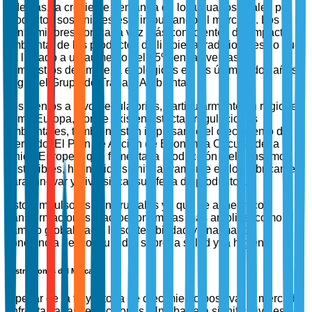
Además, la creciente demanda de los usuarios finales por
productos sostenibles está impulsando el mercado. Los
consumidores son cada vez más conscientes del impacto
ambiental de los productos de limpieza tradicionales, lo que
ha llevado a un aumento del 35% en las ventas de
suministros de limpieza ecológicos en los últimos dos años,
según el Grupo de Trabajo Ambiental.
Los vientos a favor regulatorios, particularmente en regiones
como Europa, donde existen estrictas regulaciones
ambientales, también están impulsando el crecimiento del
mercado. El Plan de Acción de Economía Circular de la
Unión Europea, que fomenta la producción y el consumo
sostenibles, ha influido significativamente en los fabricantes
para innovar y diversificar su oferta de productos.
Estos impulsores son cruciales ya que se alinean con
transformaciones macroeconómicas más amplias, como el
cambio global hacia la sostenibilidad y una mayor
conciencia del consumidor sobre la salud y la higiene.
Restricciones del Mercado
A pesar de la trayectoria de crecimiento positiva, el mercado
enfrenta varias restricciones. Una barrera significativa es el