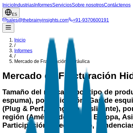
Inicio
Industrias
Informes
Servicios
Sobre nosotros
Contáctenos
ES
sales@thebrainyinsights.com
+91-9370600191
Inicio
/
Informes
/
Mercado de Fracturación Hidráulica
Mercado de Fracturación Hid
Tamaño del mercado por tipo de produc
espuma), por aplicación (Gas de esqui
(Plug & Perf, Manguito deslizante), po
región (América del Norte, Europa, Asia
Participación, Crecimiento, Tendencia