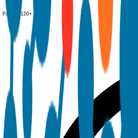
Páginas
120+