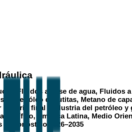
ráulica
to (Fluidos a base de agua, Fluidos a 
sto, Petróleo de lutitas, Metano de cap
r usuario final (Industria del petróleo 
-Pacífico, América Latina, Medio Oriente
s y Pronóstico 2026–2035