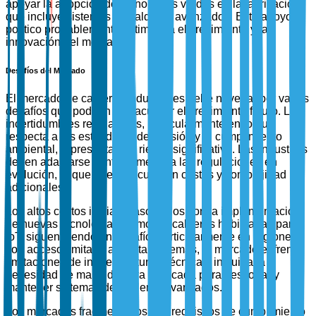
apoyar la adopción de tecnologías verdes en la fabricación,
que incluye sistemas de calderas avanzados. Este apoyo
político probablemente estimulará el crecimiento y la
innovación del mercado.
Desafíos del Mercado
El mercado de calderas industriales debe navegar por varios
desafíos que podrían obstaculizar el crecimiento futuro. Las
incertidumbres regulatorias, particularmente en lo que
respecta a los estándares de emisión y el cumplimiento
ambiental, representan un riesgo significativo. Las industrias
deben adaptarse continuamente a las regulaciones en
evolución, lo que puede incurrir en costos y complejidad
adicionales.
Los altos costos iniciales asociados con la implementación
de nuevas tecnologías, como las calderas habilitadas para
IoT, siguen siendo un desafío, particularmente en regiones
con acceso limitado a capital. Además, el mercado enfrenta
limitaciones de infraestructura y técnicas, incluida la
necesidad de mano de obra calificada para gestionar y
mantener sistemas de calderas avanzados.
Los mercados fragmentados con requisitos de cumplimiento