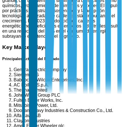
grande, con una demanda significativa de sectores como
químicos, procesamiento de alimentos y textiles. El impulso
por prácticas industriales sostenibles y la adopción de
tecnologías avanzadas de calderas están impulsando el
crecimiento. En 2023, la adopción de calderas
energéticamente eficientes en entornos industriales resultó
en una reducción del 28% en el consumo de energía,
subrayando el potencial del segmento.
Key Market Players
Principales Actores del Mercado
General Electric Company
Siemens AG
Babcock & Wilcox Enterprises, Inc.
AC Boilers S.p.A.
Thermax Limited
John Wood Group PLC
Fulton Boiler Works, Inc.
Mitsubishi Power, Ltd.
Doosan Heavy Industries & Construction Co., Ltd.
Alfa Laval AB
Clayton Industries
Amec Foster Wheeler plc