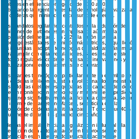
globales en eficiencia energética de 2020 a 2023,
subrayando la urgente necesidad de tecnologías avanzadas
de calderas que minimicen el consumo de energía.
Los mandatos regulatorios centrados en la reducción de
emisiones de carbono están impulsando aún más la
expansión del mercado. En 2022, la Unión Europea
promulgó estándares de emisión más estrictos, lo que llevó a
las industrias a adoptar tecnologías de calderas más limpias
para cumplir con estas regulaciones. Se espera que este
entorno regulatorio continúe impulsando innovaciones y
actualizaciones en los sistemas de calderas.
Los avances tecnológicos, particularmente en el ámbito de
las calderas inteligentes, están revolucionando la industria.
Las calderas inteligentes equipadas con capacidades de IoT
ofrecen monitoreo en tiempo real y mantenimiento predictivo,
mejorando significativamente la eficiencia operativa. Según
un informe de MarketsandMarkets, se anticipa que la
adopción de calderas habilitadas para IoT crecerá un 40%
anualmente durante los próximos cinco años.
Además, el impulso hacia la digitalización industrial y la
integración de la automatización en los procesos de
fabricación están acelerando las actualizaciones de