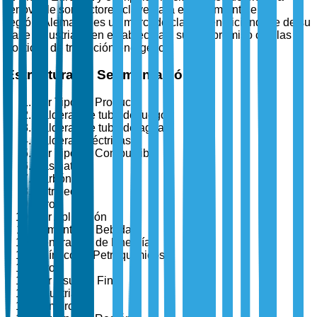
renovable son factores clave para el crecimiento en la
región. Alemania es un mercado clave, beneficiándose de su
base industrial bien establecida y su compromiso con las
políticas de transición energética.
Estructura de Segmentación
Por Tipo de Producto
Calderas de tubo de fuego
Calderas de tubo de agua
Calderas eléctricas
Por Tipo de Combustible
Gas natural
Carbón
Petróleo
Otros
Por Aplicación
Alimentos y Bebidas
Generación de Energía
Químicos y Petroquímicos
Otros
Por Usuario Final
Industrial
Comercial