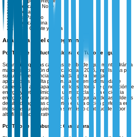
Por Tipo de Región
América del Norte
Europa
Asia-Pacífico
América Latina
Medio Oriente y África
Análisis a Nivel de Segmento
Por Tipo de Producto: Calderas de Tubo de Agua
Se anticipa que las calderas de tubo de agua mantendrán la
mayor participación de mercado para 2025, impulsadas por
su superior eficiencia y capacidad para manejar
aplicaciones de alta presión. La creciente demanda de
calderas de alta capacidad en los sectores de generación de
energía y petroquímicos es un motor clave. La eficiencia
energética y las características de seguridad de las calderas
de tubo de agua las convierten en una opción preferida en
industrias que requieren un suministro continuo de vapor y
alta fiabilidad operativa.
Por Tipo de Combustible: Gas Natural