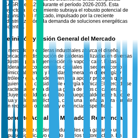
(CAGR) del 4.2% durante el período 2026-2035. Esta
trayectoria de crecimiento subraya el robusto potencial de
expansión del mercado, impulsado por la creciente
industrialización y la demanda de soluciones energéticas
eficientes.
Definición y Visión General del Mercado
El mercado de calderas industriales abarca el diseño,
fabricación y distribución de calderas utilizadas en diversas
industrias para la generación de vapor y calor. Estas
calderas son componentes cruciales en sectores como el
químico, alimentos y bebidas, generación de energía y
petróleo y gas, donde sirven para apoyar procesos que
requieren una considerable energía térmica. El mercado se
caracteriza por una diversa gama de tipos de calderas,
incluyendo calderas de tubo de fuego, calderas de tubo de
agua y calderas eléctricas, cada una diseñada para cumplir
con requisitos operativos y eficiencias específicas.
Momento Actual del Mercado y Relevancia
El mercado de calderas industriales está ganando un
impulso significativo debido a varios factores clave. En