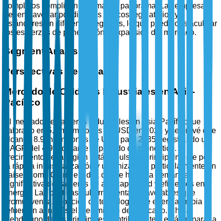
complejos complican aún más el panorama. Las empresas
deben navegar por diversos marcos regulatorios y
estándares en diferentes regiones, lo que puede obstaculizar
los esfuerzos de penetración y expansión del mercado.
Segment Analysis
Perspectivas Regionales
Mercado de Calderas Industriales en Asia-
Pacífico
El mercado de calderas industriales en Asia-Pacífico fue
valorado en 5.5 mil millones de USD en 2025 y se prevé que
alcance 8.9 mil millones de USD para 2035, registrando un
CAGR del 4.9% durante el período de pronóstico. El
crecimiento de la región está impulsado principalmente por
la rápida industrialización y urbanización, particularmente en
países como China e India, donde hay una demanda
significativa de calderas de alta capacidad y eficientes en
energía. Las políticas gubernamentales favorables que
promueven la adopción de tecnologías de energía limpia
refuerzan aún más el crecimiento del mercado. China,
siendo uno de los principales contribuyentes, está preparada