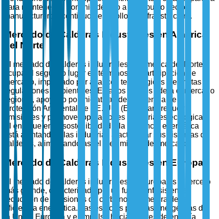
para mantener su dominio debido a su robusto sector
manufacturero y continuo desarrollo de infraestructura.
Mercado de Calderas Industriales en América
del Norte
El mercado de calderas industriales en América del Norte
ocupa el segundo lugar en términos de participación de
mercado, impulsado por avances tecnológicos y estrictas
regulaciones ambientales. Estados Unidos lidera el mercado
regional, apoyado por iniciativas de la Agencia de
Protección Ambiental de EE. UU. (EPA) para reducir
emisiones y promover operaciones industriales ecológicas.
El enfoque en la sostenibilidad y la eficiencia energética
está alentando a las industrias a actualizar sus sistemas de
calderas, alimentando así el crecimiento del mercado.
Mercado de Calderas Industriales en Europa
El mercado de calderas industriales en Europa es el tercero
más grande, caracterizado por un fuerte énfasis en la
reducción de emisiones de carbono y la mejora de la
eficiencia energética. Las estrictas políticas energéticas de
la Unión Europea y el impulso hacia fuentes de energía