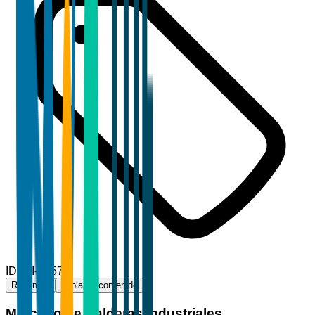
ID
TBI-62575
Resumen
Tabla de contenido
Mercado de Calderas Industriales