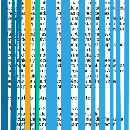
primer lugar, el impulso global hacia la eficiencia energética
y la sostenibilidad está impulsando a las industrias a adoptar
tecnologías avanzadas de calderas que reducen las
emisiones y mejoran la eficiencia del combustible. Además,
las estrictas regulaciones ambientales están obligando a las
empresas a actualizar o reemplazar sistemas obsoletos por
soluciones modernas y conformes. Adicionalmente, el
aumento de las actividades manufactureras globales,
particularmente en economías emergentes, está impulsando
la demanda de calderas industriales. Con la creciente
necesidad de calor de proceso en industrias como
petroquímicos y procesamiento de alimentos, el mercado
está preparado para un crecimiento sustancial. Además, los
avances tecnológicos como la integración de IoT y AI en los
sistemas de calderas están mejorando las eficiencias
operativas y la seguridad, convirtiéndolos en inversiones
atractivas para empresas con visión de futuro.
Desarrollos estratégicos recientes
En febrero de 2025, Siemens AG anunció el
lanzamiento de una nueva línea de calderas
industriales energéticamente eficientes diseñadas para
satisfacer las necesidades cambiantes del sector
manufacturero.