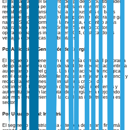
El gas natural es el segmento de tipo de combustible líder,
respaldado por su perfil de combustión más limpio y
rentabilidad. La transición hacia combustibles de bajas
emisiones está impulsando la adopción de calderas de gas
natural. Según informes de la industria, el cambio a gas
natural llevó a una reducción del 35% en los costos
operativos para las industrias en 2024, destacando las
ventajas económicas y ambientales.
Por Aplicación: Generación de Energía
El segmento de generación de energía domina el panorama
de aplicaciones, ya que la demanda de electricidad continúa
aumentando a nivel global. Las innovaciones tecnológicas
en el diseño de calderas, destinadas a mejorar la eficiencia y
reducir las emisiones, son impulsores críticos del
crecimiento. La integración de tecnologías inteligentes y
automatización en las plantas de energía está mejorando
aún más el rendimiento de las calderas industriales en este
sector.
Por Usuario Final: Industrial
El segmento industrial es la categoría de usuario final más