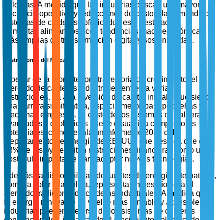
calderas. A medida que las industrias buscan una mayor
eficiencia operativa y reducciones de costos, la demanda de
sistemas de calderas sofisticados está destinada a
aumentar, alineándose con tendencias macroeconómicas
más amplias de transformación digital y sostenibilidad.
Restricciones del Mercado
A pesar de la prometedora trayectoria de crecimiento, el
mercado de calderas industriales enfrenta varias
restricciones. La alta inversión de capital inicial sigue siendo
una barrera significativa, especialmente para pequeñas y
medianas empresas. El costo de los sistemas de calderas
avanzados y ecológicos puede disuadir a compradores
potenciales, como señala un informe de 2023 del
Departamento de Energía de EE. UU., que destaca que el
48% de las pymes citan restricciones financieras como un
obstáculo importante para adoptar nuevas tecnologías.
Además, la disponibilidad de fuentes de energía alternativas,
como la solar y la eólica, representa un desafío para el
mercado tradicional de calderas industriales. A medida que
la energía renovable se vuelve más rentable y accesible, las
industrias pueden alejarse de los sistemas de calderas
convencionales, impactando el crecimiento del mercado.