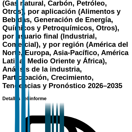
(Gas natural, Carbón, Petróleo,
Otros), por aplicación (Alimentos y
Bebidas, Generación de Energía,
Químicos y Petroquímicos, Otros),
por usuario final (Industrial,
Comercial), y por región (América del
Norte, Europa, Asia-Pacífico, América
Latina, Medio Oriente y África),
Análisis de la industria,
Participación, Crecimiento,
Tendencias y Pronóstico 2026–2035
Detalles del informe