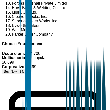
Forbes Marshall Private Limited
Hurst Boiler & Welding Co., Inc.
Miura Co., Ltd.
Cleaver-Brooks, Inc.
Superior Boiler Works, Inc.
Byworth Boilers
Weil-McLain
Parker Boiler Company
Choose Your License
Usuario único
$
4,700
Multiusuario
Más popular
$
6,899
Corporativo
$
8,499
Buy Now - $
4,700