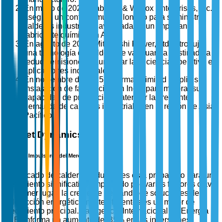
En mayo de 2025, Babcock & Wilcox Enterprises, Inc.
aseguró un contrato multimillonario para suministrar
calderas industriales avanzadas a un importante
fabricante químico en Asia.
En agosto de 2025, Mitsubishi Power, Ltd. introdujo
una tecnología de caldera de vanguardia destinada a
reducir emisiones y aumentar la eficiencia operativa en
aplicaciones industriales.
En noviembre de 2025, Thermax Limited amplió su
instalación de fabricación en India para mejorar su
capacidad de producción y atender la creciente
demanda de calderas industriales en la región de Asia-
Pacífico.
Market Dynamics
Factores Impulsores del Mercado
El mercado de calderas industriales está preparado para un
crecimiento significativo, impulsado por varios factores clave.
En primer lugar, la creciente demanda de soluciones de
calefacción energéticamente eficientes es un motor de
crecimiento principal. La Agencia Internacional de Energía
(AIE) informa un aumento del 35% en las inversiones