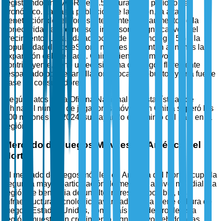
registrando un CAGR del 7.5% durante el período de
pronóstico. La vasta población de la región, la alta
penetración de teléfonos inteligentes y el aumento de la
conectividad a Internet son impulsores significativos del
crecimiento. La rápida adopción de la tecnología 5G y la
popularidad de los eSports móviles alimentan aún más la
expansión del mercado. China, siendo el mayor
contribuyente, tiene un ecosistema de juegos floreciente
respaldado por desarrolladores locales robustos y una fuerte
base de consumidores.
Según datos de la Oficina Nacional de Estadísticas de
China, el número de jugadores móviles en China superó los
500 millones en 2024, subrayando el dominio del país en la
región.
Mercado de Juegos Móviles en América del
Norte
El mercado de juegos móviles en América del Norte ocupa la
segunda mayor participación de mercado a nivel mundial. La
región se beneficia de un alto ingreso disponible, una
infraestructura tecnológica avanzada y una fuerte cultura de
juegos. Estados Unidos, como país líder dentro de esta
región, muestra un crecimiento significativo debido a las