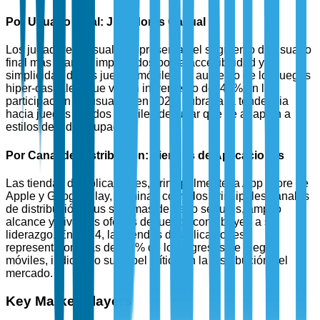
Por Usuario Final: Jugadores Casual
Los jugadores casuales representan el segmento de usuario
final más grande, impulsados por la accesibilidad y
simplicidad de los juegos móviles. El aumento de los juegos
hiper-casuales, que vio un incremento del 40% en la
participación de usuarios en 2024, subraya la tendencia
hacia juegos rápidos y fáciles de jugar que se adaptan a
estilos de vida ocupados.
Por Canal de Distribución: Tiendas de Aplicaciones
Las tiendas de aplicaciones, principalmente la App Store de
Apple y Google Play, dominan como los principales canales
de distribución. Sus sistemas de pago seguros, amplio
alcance y diversas ofertas de juegos contribuyen a su
liderazgo. En 2024, las tiendas de aplicaciones
representaron más del 70% de los ingresos de juegos
móviles, indicando su papel crítico en la distribución del
mercado.
Key Market Players