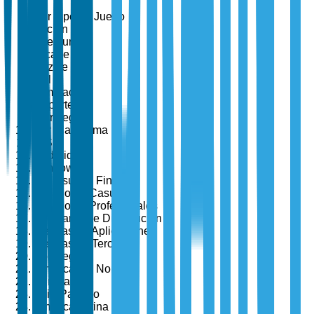
Por Tipo de Juego
Acción
Aventura
Arcade
Puzzle
Rol
Simulación
Deportes
Estrategia
Por Plataforma
iOS
Android
Windows
Por Usuario Final
Jugadores Casual
Jugadores Profesionales
Por Canal de Distribución
Tiendas de Aplicaciones
Tiendas de Terceros
Por Región
América del Norte
Europa
Asia-Pacífico
América Latina