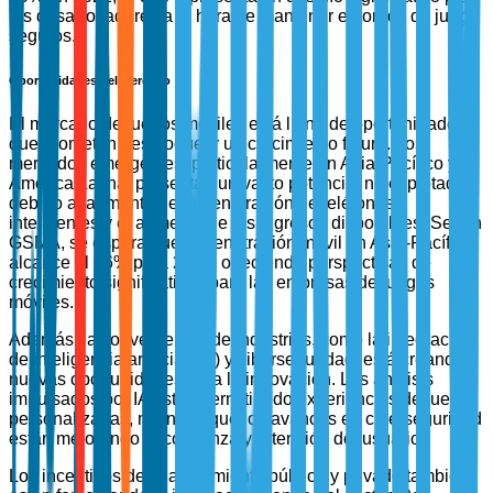
los desarrolladores a la hora de mantener entornos de juego
seguros.
Oportunidades del Mercado
El mercado de juegos móviles está lleno de oportunidades
que prometen desbloquear un crecimiento futuro. Los
mercados emergentes, particularmente en Asia-Pacífico y
América Latina, presentan un vasto potencial no explotado
debido al aumento de la penetración de teléfonos
inteligentes y el aumento de los ingresos disponibles. Según
GSMA, se espera que la penetración móvil en Asia-Pacífico
alcance el 66% para 2025, ofreciendo perspectivas de
crecimiento significativas para las empresas de juegos
móviles.
Además, la convergencia de industrias, como la integración
de inteligencia artificial (IA) y ciberseguridad, está creando
nuevas oportunidades para la innovación. Los análisis
impulsados por IA están permitiendo experiencias de juego
personalizadas, mientras que los avances en ciberseguridad
están mejorando la confianza y retención del usuario.
Los incentivos de financiamiento público y privado también