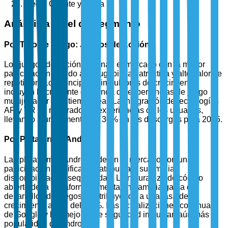
Medio Oriente y África
Análisis a Nivel de Segmento
Por Tipo de Juego: Juegos de Acción
Los juegos de acción dominan el mercado con la mayor
participación debido a su jugabilidad atractiva y alto valor de
repetición. Los principales impulsores de crecimiento
incluyen la creciente demanda de experiencias de juego
multijugador y en tiempo real. La integración de tecnologías
AR y VR ha mejorado las experiencias de los usuarios,
llevando a un aumento del 30% en las descargas para 2025.
Por Plataforma: Android
Las plataformas Android lideran el mercado con una
participación significativa, atribuida a su amplia
disponibilidad y asequibilidad. La naturaleza de código
abierto de la plataforma fomenta una amplia gama de
desarrollos de juegos, contribuyendo a una tasa de
crecimiento anual del 5.8%. Las actualizaciones continuas
de Google y las mejoras de seguridad impulsan aún más la
popularidad de Android.