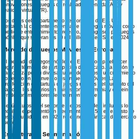
innovaciones en juegos de realidad aumentada (AR) y
realidad virtual (VR).
Los datos del Departamento de Comercio de EE. UU.
destacan la creciente tendencia de los juegos móviles como
medio de entretenimiento preferido, con ingresos por juegos
móviles que superan los 20 mil millones de USD en 2024.
Mercado de Juegos Móviles en Europa
El mercado de juegos móviles en Europa ocupa el tercer
lugar en términos de participación de mercado. La región se
caracteriza por su diversa cultura de juegos y un crecimiento
sostenido en las inversiones en juegos móviles. La
proliferación de startups de juegos móviles y el aumento del
gasto de los usuarios en países como Alemania y el Reino
Unido son impulsores de crecimiento clave.
Según Eurostat, el sector de juegos digitales, incluidos los
móviles, experimentó un crecimiento del 15% en el gasto de
los consumidores en 2024, reflejando dinámicas de mercado
fuertes.
Estructura de Segmentación