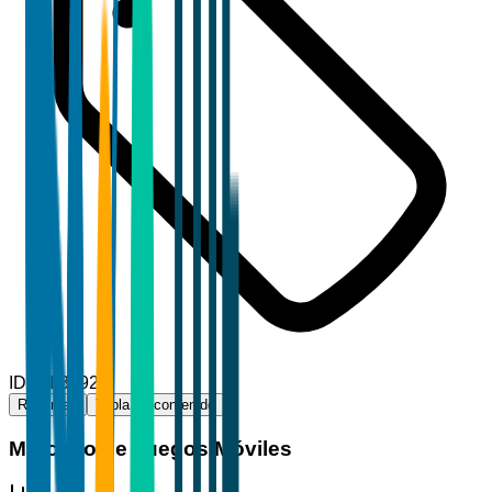
ID
TBI-36929
Resumen
Tabla de contenido
Mercado de Juegos Móviles