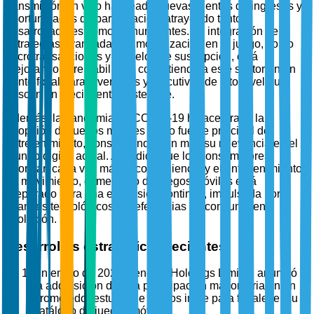
transmisión en vivo ha creado nuevas fuentes de ingresos y
oportunidades de participación, atrayendo tanto a
desarrolladores como a anunciantes. La integración de
estrategias avanzadas de monetización en el juego, como
microtransacciones y modelos de suscripción, está
mejorando la rentabilidad, convirtiendo a este sector en un
punto focal para inversores y ejecutivos de alto nivel que
buscan un crecimiento sostenible.
Además, la pandemia de COVID-19 ha acelerado la
adopción de juegos móviles como fuente principal de
entretenimiento, consolidando aún más su relevancia en el
mundo digital actual. A medida que los consumidores
priorizan cada vez más la conveniencia y el entretenimiento
en movimiento, el mercado de juegos móviles está
preparado para una expansión continua, impulsada por
avances tecnológicos y preferencias de consumo en
evolución.
Desarrollos estratégicos recientes
En enero de 2025, Tencent Holdings Limited anunció
la adquisición de una participación mayoritaria en un
prometedor estudio de juegos indie para fortalecer su
catálogo de juegos móviles.