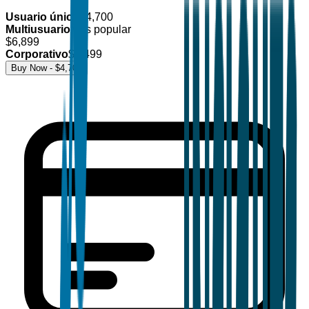
Usuario único
$
4,700
Multiusuario
Más popular
$
6,899
Corporativo
$
8,499
Buy Now - $
4,700