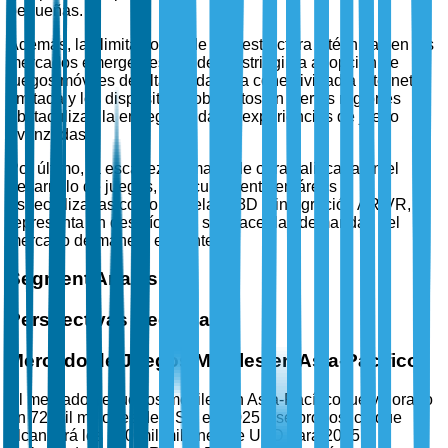
pequeñas.
Además, las limitaciones de infraestructura y técnicas en los
mercados emergentes pueden restringir la adopción de
juegos móviles de alta calidad. La conectividad a Internet
limitada y los dispositivos obsoletos en ciertas regiones
obstaculizan la entrega fluida de experiencias de juego
avanzadas.
Por último, la escasez de mano de obra calificada en el
desarrollo de juegos, particularmente en áreas
especializadas como modelado 3D e integración AR/VR,
representa un desafío para satisfacer las demandas del
mercado de manera eficiente.
Segment Analysis
Perspectivas Regionales
Mercado de Juegos Móviles en Asia-Pacífico
El mercado de juegos móviles en Asia-Pacífico fue valorado
en 72 mil millones de USD en 2025 y se pronostica que
alcanzará los 150 mil millones de USD para 2035,