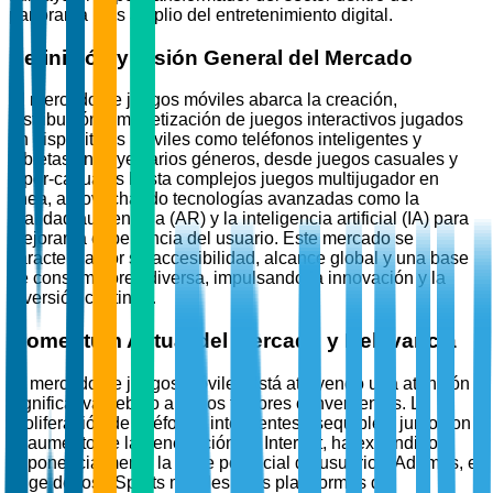
panorama más amplio del entretenimiento digital.
Definición y Visión General del Mercado
El mercado de juegos móviles abarca la creación,
distribución y monetización de juegos interactivos jugados
en dispositivos móviles como teléfonos inteligentes y
tabletas. Incluye varios géneros, desde juegos casuales y
hiper-casuales hasta complejos juegos multijugador en
línea, aprovechando tecnologías avanzadas como la
realidad aumentada (AR) y la inteligencia artificial (IA) para
mejorar la experiencia del usuario. Este mercado se
caracteriza por su accesibilidad, alcance global y una base
de consumidores diversa, impulsando la innovación y la
inversión continua.
Momentum Actual del Mercado y Relevancia
El mercado de juegos móviles está atrayendo una atención
significativa debido a varios factores convergentes. La
proliferación de teléfonos inteligentes asequibles, junto con
el aumento de la penetración de Internet, ha expandido
exponencialmente la base potencial de usuarios. Además, el
auge de los eSports móviles y las plataformas de