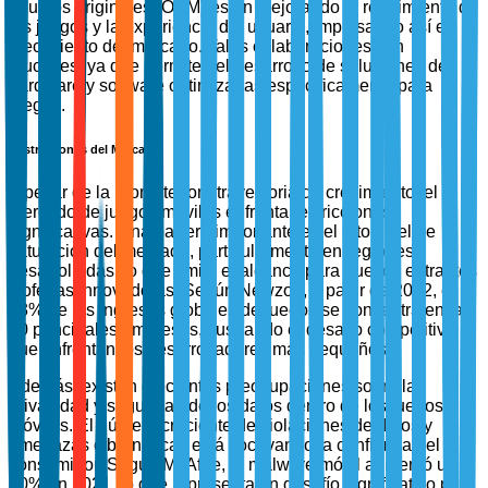
equipos originales (OEM) están mejorando el rendimiento de
los juegos y la experiencia del usuario, impulsando así el
crecimiento del mercado. Tales colaboraciones son
cruciales, ya que permiten el desarrollo de soluciones de
hardware y software optimizadas específicamente para
juegos.
Restricciones del Mercado
A pesar de la prometedora trayectoria de crecimiento, el
mercado de juegos móviles enfrenta restricciones
significativas. Una barrera importante es el alto nivel de
saturación del mercado, particularmente en regiones
desarrolladas, lo que limita el alcance para nuevos entrantes
y ofertas innovadoras. Según Newzoo, a partir de 2022, el
53% de los ingresos globales de juegos se concentra en las
10 principales empresas, ilustrando el desafío competitivo
que enfrentan los desarrolladores más pequeños.
Además, existen crecientes preocupaciones sobre la
privacidad y seguridad de los datos dentro de los juegos
móviles. El número creciente de violaciones de datos y
amenazas cibernéticas está socavando la confianza del
consumidor. Según McAfee, el malware móvil aumentó un
40% en 2021, lo que representa un desafío significativo para