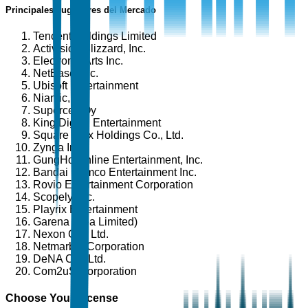
Principales Jugadores del Mercado
Tencent Holdings Limited
Activision Blizzard, Inc.
Electronic Arts Inc.
NetEase, Inc.
Ubisoft Entertainment
Niantic, Inc.
Supercell Oy
King Digital Entertainment
Square Enix Holdings Co., Ltd.
Zynga Inc.
GungHo Online Entertainment, Inc.
Bandai Namco Entertainment Inc.
Rovio Entertainment Corporation
Scopely, Inc.
Playrix Entertainment
Garena (Sea Limited)
Nexon Co., Ltd.
Netmarble Corporation
DeNA Co., Ltd.
Com2uS Corporation
Choose Your License