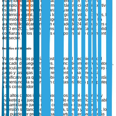
están fomentando la innovación dentro del sector. Por
ejemplo, numerosos gobiernos están ofreciendo incentivos
fiscales y subvenciones para apoyar la creación de
contenido digital, incluidos los juegos móviles. Además, la
inversión de capital de riesgo en startups de juegos ha
aumentado, alcanzando un estimado de 24 mil millones de
USD en 2021, según CB Insights, lo que indica una sólida
confianza de los inversores en el potencial de crecimiento
del sector.
Desafíos del Mercado
Varios desafíos podrían obstaculizar el crecimiento del
mercado de juegos móviles. Las incertidumbres regulatorias,
particularmente en lo que respecta a las compras dentro del
juego y las cajas de botín, representan una amenaza
significativa, ya que los gobiernos de todo el mundo están
aumentando la supervisión de estas prácticas para proteger
a los consumidores.
Los altos costos iniciales asociados con el desarrollo y
marketing de juegos siguen siendo otro desafío formidable.
Desarrollar un juego móvil competitivo requiere una
inversión sustancial en tecnología, talento y marketing, lo
que puede ser prohibitivo para startups y empresas más