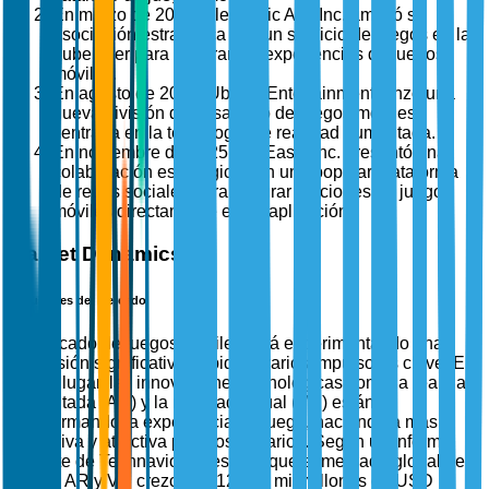
En marzo de 2025, Electronic Arts Inc. amplió su
asociación estratégica con un servicio de juegos en la
nube líder para mejorar las experiencias de juegos
móviles.
En agosto de 2025, Ubisoft Entertainment lanzó una
nueva división de desarrollo de juegos móviles
centrada en la tecnología de realidad aumentada.
En noviembre de 2025, NetEase, Inc. presentó una
colaboración estratégica con una popular plataforma
de redes sociales para integrar funciones de juegos
móviles directamente en su aplicación.
Market Dynamics
Impulsores del Mercado
El mercado de juegos móviles está experimentando una
expansión significativa debido a varios impulsores clave. En
primer lugar, las innovaciones tecnológicas como la realidad
aumentada (AR) y la realidad virtual (VR) están
transformando la experiencia de juego, haciéndola más
inmersiva y atractiva para los usuarios. Según un informe
reciente de Technavio, se espera que el mercado global de
juegos AR y VR crezca en 125.19 mil millones de USD