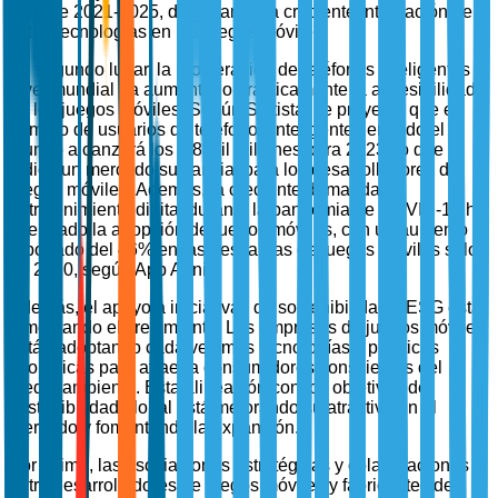
durante 2021-2025, destacando la creciente integración de
estas tecnologías en los juegos móviles.
En segundo lugar, la proliferación de teléfonos inteligentes a
nivel mundial ha aumentado drásticamente la accesibilidad
de los juegos móviles. Según Statista, se proyecta que el
número de usuarios de teléfonos inteligentes en todo el
mundo alcanzará los 6.8 mil millones para 2023, lo que
indica un mercado sustancial para los desarrolladores de
juegos móviles. Además, la creciente demanda de
entretenimiento digital durante la pandemia de COVID-19 ha
acelerado la adopción de juegos móviles, con un aumento
reportado del 46% en las descargas de juegos móviles solo
en 2020, según App Annie.
Además, el apoyo a iniciativas de sostenibilidad y ESG está
fomentando el crecimiento. Las empresas de juegos móviles
están adoptando cada vez más tecnologías y prácticas
ecológicas para atraer a consumidores conscientes del
medio ambiente. Esta alineación con los objetivos de
sostenibilidad global está mejorando su atractivo en el
mercado y fomentando la expansión.
Por último, las asociaciones estratégicas y colaboraciones
entre desarrolladores de juegos móviles y fabricantes de