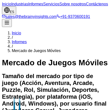
Inicio
Industrias
Informes
Servicios
Sobre nosotros
Contáctenos
ES
sales@thebrainyinsights.com
+91-9370600191
Inicio
/
Informes
/
Mercado de Juegos Móviles
Mercado de Juegos Móviles
Tamaño del mercado por tipo de
juego (Acción, Aventura, Arcade,
Puzzle, Rol, Simulación, Deportes,
Estrategia), por plataforma (iOS,
Android, Windows), por usuario final