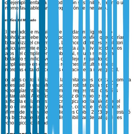
por ejemplo, enfatiza la producción sostenible, creando un
entorno favorable para la expansión del mercado.
Desafíos del Mercado
El mercado de máquinas de bebidas inteligentes no
alcohólicas debe navegar por varios desafíos que podrían
obstaculizar el crecimiento. Las incertidumbres regulatorias,
particularmente en lo que respecta a la privacidad de los
datos y el cumplimiento ambiental, siguen siendo un
obstáculo significativo. Los complejos requisitos de
cumplimiento en diferentes regiones dificultan que las
empresas estandaricen sus operaciones a nivel global.
Los altos costos iniciales y las limitaciones técnicas, como la
necesidad de una infraestructura robusta para soportar
tecnologías inteligentes, también representan desafíos
sustanciales. Además, la escasez de mano de obra
calificada en la industria tecnológica podría ralentizar el
ritmo de innovación y despliegue, como se señaló en el
Informe de Brecha de Habilidades Global 2023, que destacó
una brecha del 40% en la disponibilidad de trabajadores
tecnológicos calificados.