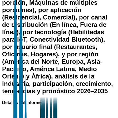
porción, Máquinas de múltiples
porciones), por aplicación
(Residencial, Comercial), por canal
de distribución (En línea, Fuera de
línea), por tecnología (Habilitadas
para IoT, Conectividad Bluetooth),
por usuario final (Restaurantes,
Oficinas, Hogares), y por región
(América del Norte, Europa, Asia-
Pacífico, América Latina, Medio
Oriente y África), análisis de la
industria, participación, crecimiento,
tendencias y pronóstico 2026–2035
Detalles del informe