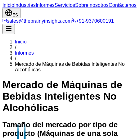
Inicio
Industrias
Informes
Servicios
Sobre nosotros
Contáctenos
ES
sales@thebrainyinsights.com
+91-9370600191
Inicio
/
Informes
/
Mercado de Máquinas de Bebidas Inteligentes No
Alcohólicas
Mercado de Máquinas de
Bebidas Inteligentes No
Alcohólicas
Tamaño del mercado por tipo de
producto (Máquinas de una sola