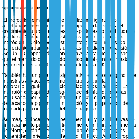
Oportunidades del Mercado
El mercado de máquinas de bebidas inteligentes no
alcohólicas presenta numerosas oportunidades para el
crecimiento futuro. Regiones no explotadas como el sudeste
asiático y América Latina están mostrando un creciente
interés en los electrodomésticos inteligentes, impulsado por
la creciente urbanización y una clase media en expansión.
Según la Cooperación Económica Asia-Pacífico, se espera
que el mercado de electrodomésticos inteligentes en estas
regiones crezca un 35% anualmente hasta 2026.
También hay un potencial significativo en la convergencia de
industrias adyacentes, como IA y ciberseguridad, para
mejorar la seguridad y funcionalidad de las máquinas. La
inversión de capital de riesgo en tecnologías de bebidas
impulsadas por IA ha aumentado un 60% desde 2022,
destacando la pipeline de innovación y la preparación del
mercado para nuevos modelos de negocio.
Además, los incentivos gubernamentales y las iniciativas de
financiamiento público, particularmente en Europa y América
del Norte, están fomentando la adopción de tecnologías
sostenibles y orientadas a la salud. El Pacto Verde Europeo,