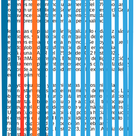
inteligentes representando un aumento del 30% año tras
año, según un estudio del Smart Appliance Research Group.
Estos avances satisfacen la creciente demanda de los
consumidores por conveniencia y personalización.
Además, las empresas están digitalizando cada vez más sus
operaciones, y la adopción de máquinas de bebidas
inteligentes es parte de esta tendencia. Se proyecta que el
mercado global de transformación digital empresarial
crecerá a una CAGR del 22% desde 2022 hasta 2027,
según TechMarket Insights. Este impulso de digitalización es
particularmente pertinente en los sectores de hospitalidad y
servicios de alimentos, donde mejorar la experiencia del
cliente es primordial.
El apoyo regulatorio y las iniciativas de sostenibilidad
también están impulsando el crecimiento del mercado. Los
gobiernos de todo el mundo están imponiendo regulaciones
más estrictas sobre el consumo de alcohol, al tiempo que
promueven elecciones de estilo de vida más saludables. En
la Unión Europea, los cambios de política hacia la reducción
del consumo de alcohol han coincidido con un aumento del
50% en la capacidad de producción de bebidas no
alcohólicas desde 2021 hasta 2023, según la Asociación de
la Industria de Bebidas.