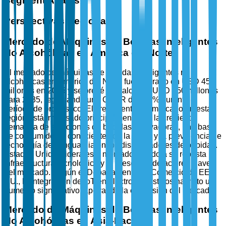
Segment Analysis
Perspectivas Regionales
Mercado de Máquinas de Bebidas Inteligentes
No Alcohólicas en América del Norte
El mercado de máquinas de bebidas inteligentes no
alcohólicas en América del Norte fue valorado en USD 450
millones en 2025 y se prevé que alcance USD 750 millones
para 2035, registrando una CAGR del 5.2% durante el
período de pronóstico. El crecimiento del mercado en esta
región está impulsado principalmente por la creciente
demanda de soluciones de bebidas innovadoras, una base
de consumidores conscientes de la salud y la prevalencia de
tecnología de vanguardia en los dispensadores de bebidas.
Estados Unidos lidera este mercado debido a su robusta
infraestructura tecnológica y la presencia de actores clave
del mercado. Según el Departamento de Comercio de EE.
UU., la integración de IoT en electrodomésticos ha visto un
aumento significativo, apoyando la expansión del mercado.
Mercado de Máquinas de Bebidas Inteligentes
No Alcohólicas en Asia-Pacífico