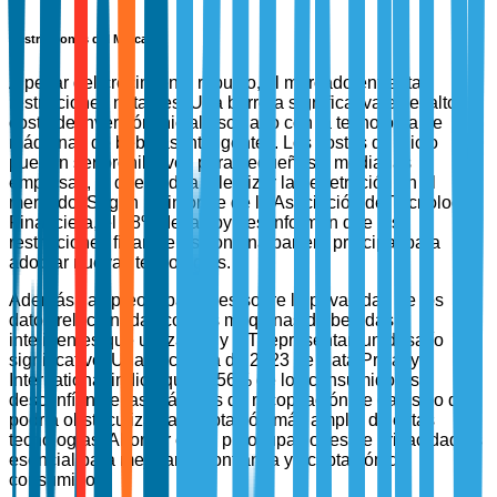
Restricciones del Mercado
A pesar del crecimiento robusto, el mercado enfrenta
restricciones notables. Una barrera significativa es el alto
costo de inversión inicial asociado con la tecnología de
máquinas de bebidas inteligentes. Los costos de inicio
pueden ser prohibitivos para pequeñas y medianas
empresas, lo que podría ralentizar la penetración en el
mercado. Según un informe de la Asociación de Tecnología
Financiera, el 38% de las pymes informan que las
restricciones financieras son una barrera principal para
adoptar nuevas tecnologías.
Además, las preocupaciones sobre la privacidad de los
datos relacionadas con las máquinas de bebidas
inteligentes que utilizan IA y IoT representan un desafío
significativo. Una encuesta de 2023 de Data Privacy
International indicó que el 56% de los consumidores
desconfían de las prácticas de recopilación de datos, lo que
podría obstaculizar la aceptación más amplia de estas
tecnologías. Abordar estas preocupaciones de privacidad es
esencial para mejorar la confianza y aceptación del
consumidor.