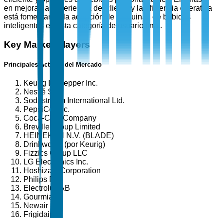
en mejorar la experiencia del cliente y la eficiencia operativa
está fomentando la adopción de máquinas de bebidas
inteligentes en esta categoría de usuario final.
Key Market Players
Principales Actores del Mercado
Keurig Dr Pepper Inc.
Nestlé S.A.
Sodastream International Ltd.
PepsiCo, Inc.
Coca-Cola Company
Breville Group Limited
HEINEKEN N.V. (BLADE)
Drinkworks (por Keurig)
Fizzics Group LLC
LG Electronics Inc.
Hoshizaki Corporation
Philips N.V.
Electrolux AB
Gourmia
Newair
Frigidaire