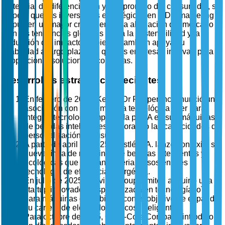
potencial de diferenciación y compromiso del consumidor, se
espera que las inversiones estratégicas en I+D y marketing
impulsen un mayor crecimiento. La alineación del mercado
con las tendencias globales hacia la sostenibilidad y la
reducción del impacto ambiental también apoya su
viabilidad a largo plazo, ya que las empresas innovan para
proporcionar soluciones ecológicas.
Desarrollos estratégicos recientes
En febrero de 2025, Keurig Dr Pepper Inc. anunció una
asociación con una empresa tecnológica líder para
integrar tecnología impulsada por IA en sus máquinas
de bebidas inteligentes, mejorando las capacidades de
personalización del usuario.
A partir de abril de 2025, Nestlé S.A. lanzó con éxito su
nueva línea de máquinas de bebidas inteligentes y
ecológicas que utilizan materiales sostenibles y
tecnología de eficiencia energética.
En julio de 2025, Breville Group Limited adquirió una
startup innovadora especializada en tecnología IoT
para máquinas de bebidas, con el objetivo de expandir
su cartera de electrodomésticos inteligentes.
Para octubre de 2025, Coca-Cola Company introdujo