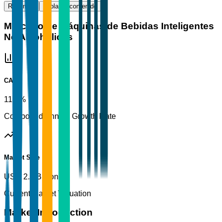
Resumen
Tabla de contenido
Mercado de Máquinas de Bebidas Inteligentes
No Alcohólicas
CAGR
11.5%
Compound Annual Growth Rate
Market Size
USD 2.5 Billion
Current Market Valuation
Market Introduction