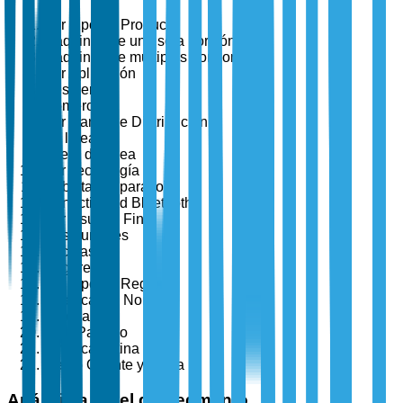
Por Tipo de Producto
Máquinas de una sola porción
Máquinas de múltiples porciones
Por Aplicación
Residencial
Comercial
Por Canal de Distribución
En línea
Fuera de línea
Por Tecnología
Habilitadas para IoT
Conectividad Bluetooth
Por Usuario Final
Restaurantes
Oficinas
Hogares
Por Tipo de Región
América del Norte
Europa
Asia-Pacífico
América Latina
Medio Oriente y África
Análisis a Nivel de Segmento