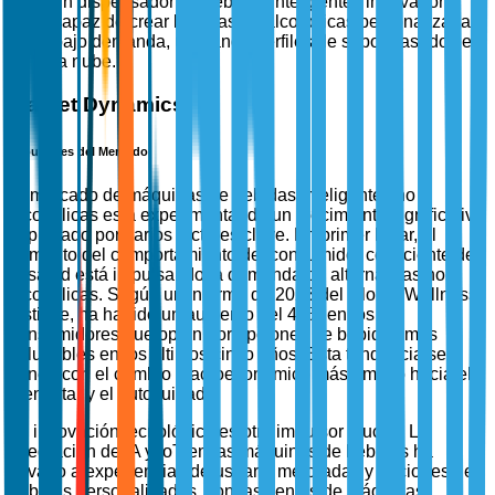
un dispensador de bebidas inteligentes innovador
capaz de crear bebidas no alcohólicas personalizadas
bajo demanda, utilizando perfiles de sabor basados en
la nube.
Market Dynamics
Impulsores del Mercado
El mercado de máquinas de bebidas inteligentes no
alcohólicas está experimentando un crecimiento significativo
impulsado por varios factores clave. En primer lugar, el
aumento del comportamiento del consumidor consciente de
la salud está impulsando la demanda de alternativas no
alcohólicas. Según un informe de 2023 del Global Wellness
Institute, ha habido un aumento del 45% en los
consumidores que optan por opciones de bebidas más
saludables en los últimos cinco años. Esta tendencia se
alinea con el cambio macroeconómico más amplio hacia el
bienestar y el autocuidado.
La innovación tecnológica es otro impulsor crucial. La
integración de IA y IoT en las máquinas de bebidas ha
llevado a experiencias de usuario mejoradas y opciones de
bebidas personalizadas, con las ventas de máquinas