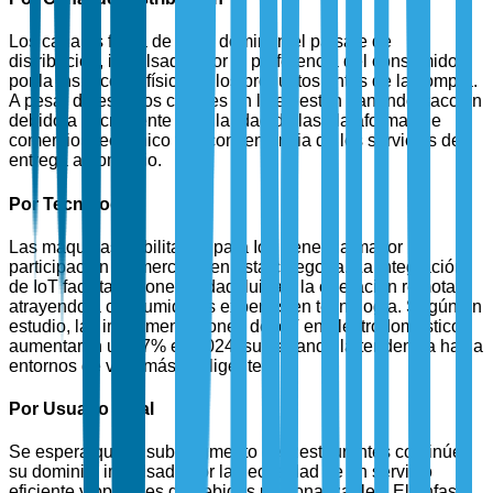
Los canales fuera de línea dominan el paisaje de
distribución, impulsados por la preferencia del consumidor
por la inspección física de los productos antes de la compra.
A pesar de esto, los canales en línea están ganando tracción
debido a la creciente popularidad de las plataformas de
comercio electrónico y la conveniencia de los servicios de
entrega a domicilio.
Por Tecnología
Las máquinas habilitadas para IoT tienen la mayor
participación de mercado en esta categoría. La integración
de IoT facilita la conectividad fluida y la operación remota,
atrayendo a consumidores expertos en tecnología. Según un
estudio, las implementaciones de IoT en electrodomésticos
aumentaron un 27% en 2024, subrayando la tendencia hacia
entornos de vida más inteligentes.
Por Usuario Final
Se espera que el sub-segmento de Restaurantes continúe
su dominio, impulsado por la necesidad de un servicio
eficiente y opciones de bebidas personalizables. El énfasis