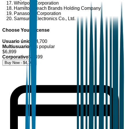
Whirlpool Corporation
Hamilton Beach Brands Holding Company
Panasonic Corporation
Samsung Electronics Co., Ltd.
Choose Your License
Usuario único
$
4,700
Multiusuario
Más popular
$
6,899
Corporativo
$
8,499
Buy Now - $
4,700