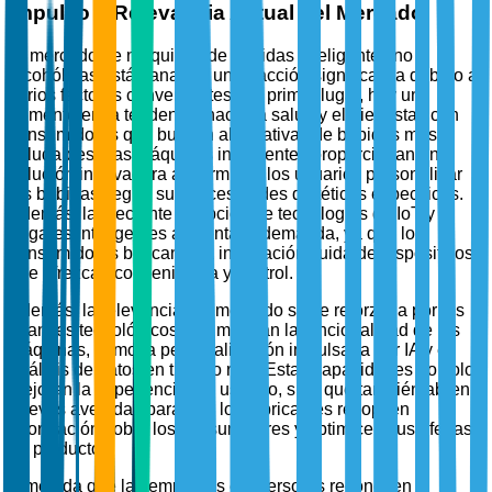
Impulso y Relevancia Actual del Mercado
El mercado de máquinas de bebidas inteligentes no
alcohólicas está ganando una tracción significativa debido a
varios factores convergentes. En primer lugar, hay un
aumento en la tendencia hacia la salud y el bienestar, con
consumidores que buscan alternativas de bebidas más
saludables. Las máquinas inteligentes proporcionan una
solución innovadora al permitir a los usuarios personalizar
las bebidas según sus necesidades dietéticas específicas.
Además, la creciente adopción de tecnologías de IoT y
hogares inteligentes alimenta la demanda, ya que los
consumidores buscan una integración fluida de dispositivos
que ofrezcan conveniencia y control.
Además, la relevancia del mercado se ve reforzada por los
avances tecnológicos que mejoran la funcionalidad de las
máquinas, como la personalización impulsada por IA y el
análisis de datos en tiempo real. Estas capacidades no solo
mejoran la experiencia del usuario, sino que también abren
nuevas avenidas para que los fabricantes recopilen
información sobre los consumidores y optimicen sus ofertas
de productos.
A medida que las empresas e inversores reconocen el