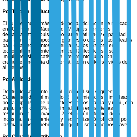
Por Tipo de Producto
El sub-segmento más grande por participación de mercado
en 2025 son las Máquinas de Múltiples Porciones. La
demanda está impulsada por su versatilidad y capacidad
para atender a grupos más grandes, lo que las hace ideales
para establecimientos comerciales. Los avances en
tecnología inteligente y interfaces fáciles de usar son
impulsores significativos del crecimiento, junto con la
creciente tendencia de automatización en los servicios de
alimentos.
Por Aplicación
Dentro del segmento de aplicación, el sub-segmento
Comercial lidera el mercado. El crecimiento está impulsado
por la expansión de los sectores de hospitalidad y retail, con
un aumento del 38% en la instalación en cafeterías y
restaurantes observado en 2024, según informes de la
industria. La conveniencia y personalización ofrecidas por
las máquinas de bebidas inteligentes son atractivos clave.
Por Canal de Distribución