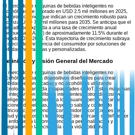
El mercado de máquinas de bebidas inteligentes no
alcohólicas fue valorado en USD 2.5 mil millones en 2025,
con proyecciones que indican un crecimiento robusto para
alcanzar USD 7.8 mil millones para 2035. Se anticipa que el
mercado se expanda a una tasa de crecimiento anual
compuesta (CAGR) de aproximadamente 11.5% durante el
período 2026-2035. Esta trayectoria de crecimiento subraya
la creciente preferencia del consumidor por soluciones de
bebidas innovadoras y personalizadas.
Definición y Visión General del Mercado
El mercado de máquinas de bebidas inteligentes no
alcohólicas abarca dispositivos diseñados para crear
bebidas personalizadas y no alcohólicas utilizando
tecnología avanzada y capacidades de IoT. Estas máquinas
se integran con teléfonos inteligentes y otros dispositivos
inteligentes, permitiendo a los usuarios personalizar las
opciones de bebidas, incluyendo sabor y contenido
nutricional, atendiendo a consumidores conscientes de la
salud y expertos en tecnología. Este mercado se define por
su enfoque en la conveniencia, la personalización y la
integración de la tecnología en la vida cotidiana.