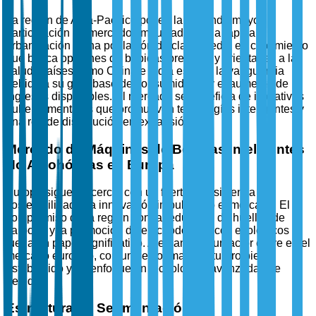
La región de Asia-Pacífico posee la segunda mayor
participación de mercado, impulsada por la rápida
urbanización y una población de clase media en crecimiento
que busca opciones de bebidas premium y orientadas a la
salud. Países como China e India están a la vanguardia
debido a su gran base de consumidores y el aumento de
ingresos disponibles. El mercado se beneficia de iniciativas
gubernamentales que promueven tecnologías inteligentes y
una red de distribución en expansión.
Mercado de Máquinas de Bebidas Inteligentes
No Alcohólicas en Europa
Europa sigue de cerca, con un fuerte énfasis en la
sostenibilidad y la innovación impulsando el mercado. El
compromiso de la región con la reducción de huellas de
carbono y la promoción de electrodomésticos ecológicos
juega un papel significativo. Alemania es un actor clave en el
mercado europeo, con un sector manufacturero bien
establecido y un enfoque en tecnologías avanzadas de
bebidas.
Estructura de Segmentación