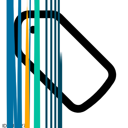
ID
TBI-22276