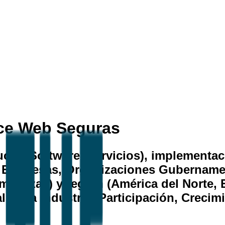
ace Web Seguras
cto (Software, Servicios), implementac
 Empresas, Organizaciones Gubernament
menazas) y región (América del Norte, 
al de la Industria, Participación, Creci