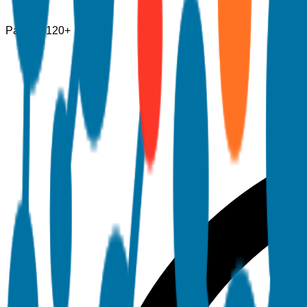
Páginas
120+