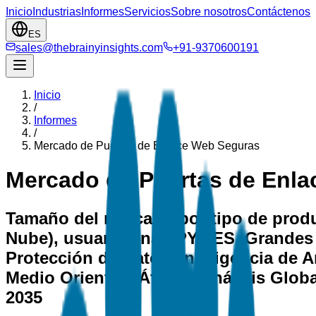
Inicio
Industrias
Informes
Servicios
Sobre nosotros
Contáctenos
ES
sales@thebrainyinsights.com
+91-9370600191
Inicio
/
Informes
/
Mercado de Puertas de Enlace Web Seguras
Mercado de Puertas de Enl
Tamaño del mercado por tipo de produ
Nube), usuario final (PYMES, Grandes
Protección de Datos, Inteligencia de A
Medio Oriente y África), Análisis Glob
2035