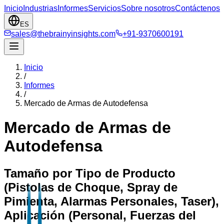
Inicio
Industrias
Informes
Servicios
Sobre nosotros
Contáctenos
ES
sales@thebrainyinsights.com
+91-9370600191
Inicio
/
Informes
/
Mercado de Armas de Autodefensa
Mercado de Armas de
Autodefensa
Tamaño por Tipo de Producto
(Pistolas de Choque, Spray de
Pimienta, Alarmas Personales, Taser),
Aplicación (Personal, Fuerzas del