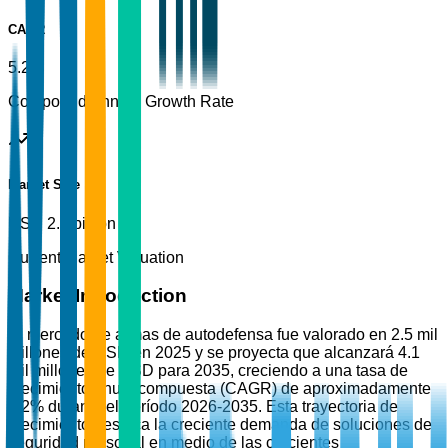
CAGR
5.2%
Compound Annual Growth Rate
Market Size
USD 2.5 billion
Current Market Valuation
Market Introduction
El mercado de armas de autodefensa fue valorado en 2.5 mil
millones de USD en 2025 y se proyecta que alcanzará 4.1
mil millones de USD para 2035, creciendo a una tasa de
crecimiento anual compuesta (CAGR) de aproximadamente
5.2% durante el período 2026-2035. Esta trayectoria de
crecimiento destaca la creciente demanda de soluciones de
seguridad personal en medio de las crecientes