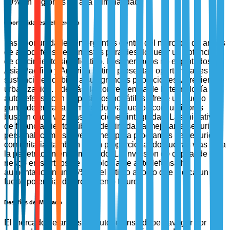
60% en regiones de alta criminalidad.
Oportunidades del Mercado
Las oportunidades emergentes dentro del mercado de armas
de autodefensa están listas para desbloquear un potencial
de crecimiento significativo. Los mercados no explotados en
Asia-Pacífico y América Latina presentan oportunidades
sustanciales debido a sus grandes poblaciones y creciente
urbanización. Además, la convergencia de la tecnología de
autodefensa con dispositivos portátiles ofrece un nuevo
punto de entrada al mercado, ya que los consumidores
buscan cada vez más soluciones integradas. Las iniciativas
de financiamiento público destinadas a mejorar la seguridad
personal, como subvenciones para programas de seguridad
comunitaria, también están proporcionando nuevas vías para
la penetración en el mercado. La inversión de capital de
riesgo en startups de tecnología de autodefensa ha
aumentado en un 35% en el último año, lo que indica un
fuerte potencial de crecimiento futuro.
Desafíos del Mercado
El mercado de armas de autodefensa debe navegar por