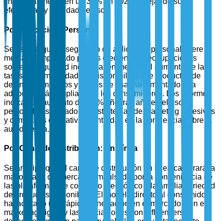
choque aumentó en un 30% en 2024, reflejando su
efectividad y facilidad de uso.
Por Aplicación: Personal
Se espera que el segmento de aplicación personal lidere el
mercado, impulsado por las crecientes preocupaciones
sobre la seguridad individual en medio del aumento de las
tasas de criminalidad. La disponibilidad de productos de
defensa compactos y fáciles de usar ha fomentado una
adopción más amplia entre los consumidores. Los informes
indican un aumento del 25% año tras año en el uso
personal, respaldado por estrategias de marketing agresivas
y campañas educativas centradas en la conciencia sobre la
autodefensa.
Por Canal de Distribución: En Línea
Se anticipa que el canal de distribución en línea capturará la
mayor parte del mercado, impulsado por la conveniencia de
las plataformas de comercio electrónico y la amplia variedad
de productos disponibles. El modelo directo al consumidor
ha facilitado una rápida penetración en el mercado, con el
marketing digital y las asociaciones con influencers