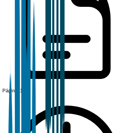
Páginas
120+