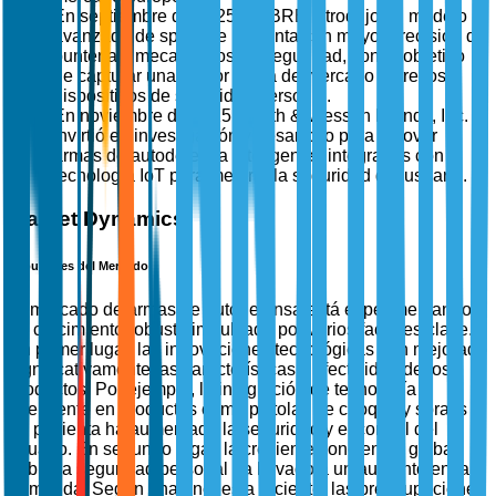
En septiembre de 2025, SABRE introdujo un modelo
avanzado de spray de pimienta con mayor precisión de
puntería y mecanismos de seguridad, con el objetivo
de capturar una mayor cuota de mercado entre los
dispositivos de seguridad personal.
En noviembre de 2025, Smith & Wesson Brands, Inc.
invirtió en investigación y desarrollo para innovar
armas de autodefensa inteligentes integradas con
tecnología IoT para mejorar la seguridad del usuario.
Market Dynamics
Impulsores del Mercado
El mercado de armas de autodefensa está experimentando
un crecimiento robusto impulsado por varios factores clave.
En primer lugar, las innovaciones tecnológicas han mejorado
significativamente las características y efectividad de los
productos. Por ejemplo, la integración de tecnología
inteligente en productos como pistolas de choque y sprays
de pimienta ha aumentado la seguridad y el control del
usuario. En segundo lugar, la creciente conciencia global
sobre la seguridad personal ha llevado a un aumento en la
demanda. Según una encuesta reciente, las preocupaciones