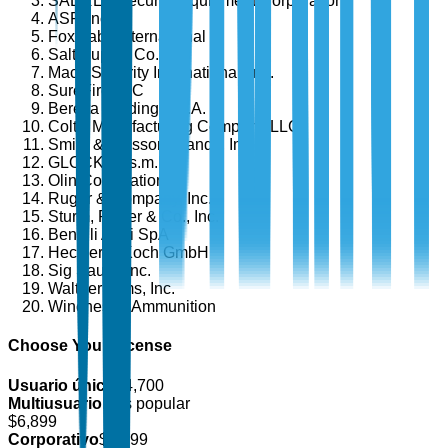
SABRE - Security Equipment Corporation
ASP, Inc.
Fox Labs International
Salt Supply Co.
Mace Security International, Inc.
SureFire LLC
Beretta Holding S.p.A.
Colt's Manufacturing Company LLC
Smith & Wesson Brands, Inc.
GLOCK Ges.m.b.H.
Olin Corporation
Ruger & Company, Inc.
Sturm, Ruger & Co., Inc.
Benelli Armi SpA
Heckler & Koch GmbH
Sig Sauer, Inc.
Walther Arms, Inc.
Winchester Ammunition
Choose Your License
Usuario único
$
4,700
Multiusuario
Más popular
$
6,899
Corporativo
$
8,499