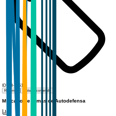
ID
TBI-39516
Resumen
Tabla de contenido
Mercado de Armas de Autodefensa