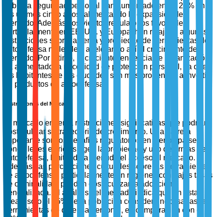
sobre la seguridad personal han aumentado en un 20% en
los últimos cinco años, alimentando la expansión del
mercado. Además, los vientos regulatorios favorables,
particularmente en EE. UU. y Europa, han relajado algunas
restricciones sobre la venta y propiedad de herramientas de
autodefensa no letales, acelerando así el crecimiento del
mercado. Por último, la creciente tendencia de urbanización
ha aumentado la necesidad de protección personal, ya que
los habitantes de las ciudades son más propensos a invertir
en productos de autodefensa.
Restricciones del Mercado
El mercado enfrenta restricciones significativas que podrían
obstaculizar su trayectoria de crecimiento. Una barrera
importante son los desafíos regulatorios en ciertos países
donde leyes estrictas rigen la propiedad y uso de armas de
autodefensa, limitando a menudo el acceso al mercado.
Además, las percepciones culturales sobre las herramientas
de autodefensa, particularmente en regiones con bajas tasas
de criminalidad, pueden obstaculizar la adopción
generalizada. El análisis del mercado indica que en estas
áreas, solo el 15% de la población considera necesarias las
herramientas de defensa personal, en comparación con el