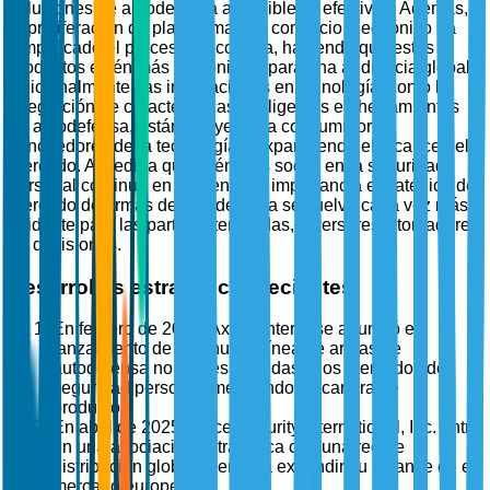
soluciones de autodefensa accesibles y efectivas. Además,
la proliferación de plataformas de comercio electrónico ha
simplificado el proceso de compra, haciendo que estos
productos estén más disponibles para una audiencia global.
Adicionalmente, las innovaciones en tecnología, como la
integración de características inteligentes en herramientas
de autodefensa, están atrayendo a consumidores
conocedores de la tecnología y expandiendo el alcance del
mercado. A medida que la énfasis social en la seguridad
personal continúa en aumento, la importancia estratégica del
mercado de armas de autodefensa se vuelve cada vez más
evidente para las partes interesadas, inversores y tomadores
de decisiones.
Desarrollos estratégicos recientes
En febrero de 2025, Axon Enterprise anunció el
lanzamiento de una nueva línea de armas de
autodefensa no letales dirigidas a los mercados de
seguridad personal, mejorando su cartera de
productos.
En abril de 2025, Mace Security International, Inc. entró
en una asociación estratégica con una red de
distribución global líder para expandir su alcance en el
mercado europeo.