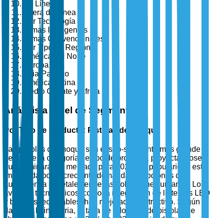
En Línea
Fuera de Línea
Por Tecnología
Armas Inteligentes
Armas Convencionales
Por Tipo de Región
América del Norte
Europa
Asia-Pacífico
América Latina
Medio Oriente y África
Análisis a Nivel de Segmento
Por Tipo de Producto: Pistolas de Choque
Las pistolas de choque son el sub-segmento más grande
dentro de la categoría de tipo de producto, proyectándose
que dominarán el mercado para 2025. Su popularidad está
impulsada por la creciente demanda de opciones de
autodefensa no letales entre las poblaciones urbanas. Los
avances tecnológicos, como la integración de linternas LED
y baterías recargables, han mejorado su atractivo. Según
datos de la industria, la tasa de adopción de pistolas de