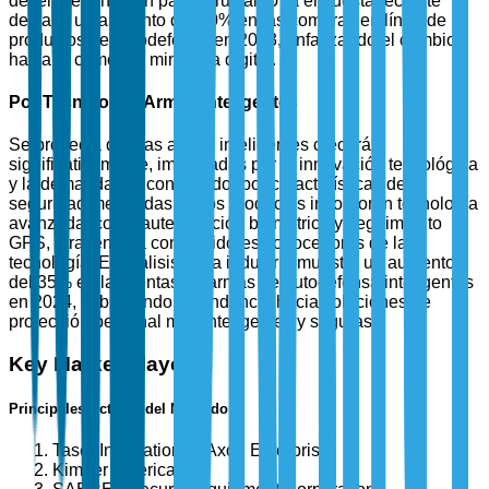
desempeñando un papel crucial. Una encuesta reciente
destacó un aumento del 40% en las compras en línea de
productos de autodefensa en 2023, enfatizando el cambio
hacia el comercio minorista digital.
Por Tecnología: Armas Inteligentes
Se proyecta que las armas inteligentes crecerán
significativamente, impulsadas por la innovación tecnológica
y la demanda del consumidor por características de
seguridad mejoradas. Estos productos incorporan tecnología
avanzada, como autenticación biométrica y seguimiento
GPS, atrayendo a consumidores conocedores de la
tecnología. El análisis de la industria muestra un aumento
del 35% en las ventas de armas de autodefensa inteligentes
en 2024, subrayando la tendencia hacia soluciones de
protección personal más inteligentes y seguras.
Key Market Players
Principales Actores del Mercado
Taser International (Axon Enterprise)
Kimber America