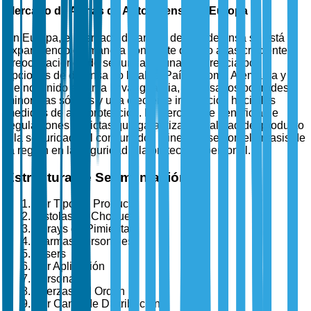
Mercado de Armas de Autodefensa en Europa
En Europa, el mercado de armas de autodefensa se está
expandiendo de manera constante debido a las crecientes
preocupaciones de seguridad y una preferencia por
opciones de defensa no letales. Países como Alemania y el
Reino Unido están a la vanguardia, impulsados por redes
minoristas sólidas y una creciente inclinación hacia las
medidas de autoprotección. El mercado se beneficia de
regulaciones estrictas que garantizan la calidad del producto
y la seguridad del consumidor, alineándose con el énfasis de
la región en la seguridad y la protección personal.
Estructura de Segmentación
Por Tipo de Producto
Pistolas de Choque
Sprays de Pimienta
Alarmas Personales
Tasers
Por Aplicación
Personal
Fuerzas del Orden
Por Canal de Distribución