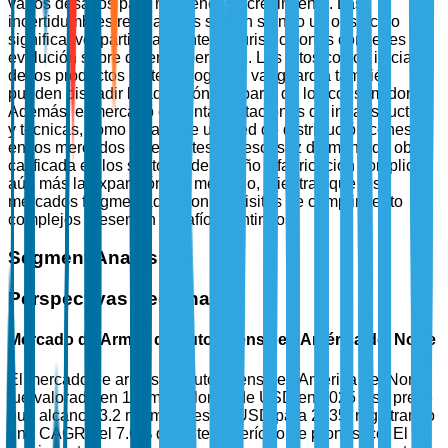
varios desafíos para mantener su crecimiento. Las
incertidumbres regulatorias siguen siendo un obstáculo
significativo, particularmente en jurisdicciones con leyes en
evolución sobre defensa personal. Los altos costos iniciales
de los productos de tecnología de vanguardia también
pueden disuadir la adopción por parte de los consumidores.
Además, el mercado enfrenta limitaciones de infraestructura
y técnicas, como la falta de una red de distribución cohesiva
en los mercados emergentes. La escasez de mano de obra
calificada en los sectores de diseño y fabricación complica
aún más la expansión del mercado, mientras que los
mercados fragmentados con requisitos de cumplimiento
complejos presentan desafíos continuos.
Segment Analysis
Perspectivas Regionales
Mercado de Armas de Autodefensa en América del Norte
El mercado de armas de autodefensa en América del Norte
fue valorado en 1.5 mil millones de USD en 2025 y se prevé
que alcance 3.2 mil millones de USD para 2035, registrando
una CAGR del 7.6% durante el período de pronóstico. El