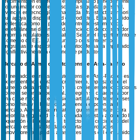
crecimiento en esta región está impulsado principalmente
por una mayor conciencia sobre la seguridad personal,
avances en tecnología y una sólida infraestructura minorista
que apoya la disponibilidad de productos. Estados Unidos
se destaca como un país líder dentro de este mercado,
beneficiándose de una sólida conciencia del consumidor y
entornos regulatorios favorables. Según el Departamento de
Comercio de EE. UU., el aumento constante en los
programas de capacitación en autodefensa ha impulsado
significativamente la demanda de productos.
Mercado de Armas de Autodefensa en Asia-Pacífico
El mercado de armas de autodefensa en Asia-Pacífico está
experimentando un rápido crecimiento, impulsado por el
aumento de la urbanización y las crecientes preocupaciones
sobre la seguridad personal. La región se caracteriza por
una clase media en expansión, particularmente en países
como China y la India, lo que potencia el potencial del
mercado. Además, las iniciativas gubernamentales para
mejorar la seguridad de los ciudadanos están apoyando la
expansión del mercado. La trayectoria de crecimiento del
mercado está respaldada por ofertas de productos
innovadores adaptadas a las necesidades del consumidor.