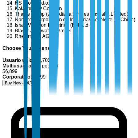
HS Produkt d.o.o.
Kalashnikov Concern
Thales Group (subsidiaria: Thales Australia Limited)
Norinco (Corporación de Industrias del Norte de China)
Israel Weapon Industries (IWI) Ltd.
Blaser Jagdwaffen GmbH
Rheinmetall AG
Choose Your License
Usuario único
$
4,700
Multiusuario
Más popular
$
6,899
Corporativo
$
8,499
Buy Now - $
4,700