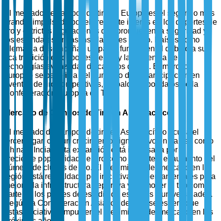
El mercado de campos de tiro en Europa es el segundo más
grande, impulsado por el creciente interés en los deportes de
tiro y estrictas regulaciones que promueven la seguridad y
los estándares en las instalaciones de tiro. Países como
Alemania desempeñan un papel fundamental debido a su
rica tradición en deportes de tiro y la presencia de
tecnologías avanzadas de campos de tiro. El mercado
europeo se beneficia del aumento de la participación en
eventos de tiro competitivos, respaldado por datos de la
Confederación Europea de Tiro.
Mercado de Campos de Tiro en Asia-Pacífico
El mercado de campos de tiro en Asia-Pacífico ocupa el
tercer lugar, con un crecimiento significativo en países como
China e India. Esta expansión está impulsada por la
creciente popularidad del tiro como deporte y el aumento del
número de clubes de tiro. El crecimiento del mercado en la
región está respaldado por iniciativas gubernamentales para
mejorar la infraestructura deportiva y promover el tiro como
parte de los planes de estudio de escuelas y universidades.
Según la Confederación Asiática de Tiro, se espera que
estas iniciativas impulsen el crecimiento del mercado en los
próximos años.