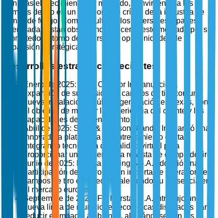
aún más el crecimiento del mercado, convirtiendo a los
campos de tiro en un componente crítico de la industria de
armas de fuego. Como resultado, los inversores y partes
interesadas están observando de cerca este mercado por su
prometedor retorno de inversión y oportunidades de
expansión estratégica.
Desarrollos estratégicos recientes
Enero de 2025: Vista Outdoor Inc. anunció la
expansión de su división de campos de tiro con una
nueva instalación de última generación en Texas, con
el objetivo de mejorar la experiencia del cliente y las
capacidades de entrenamiento.
Abril de 2025: Smith & Wesson Brands, Inc. lanzó una
innovadora plataforma de entrenamiento digital,
integrando tecnología de realidad virtual para
proporcionar una experiencia realista de campo de tiro.
Junio de 2025: Beretta Holding S.p.A. adquirió una
participación de control en un importante operador de
campos de tiro europeo, fortaleciendo su presencia en
el mercado europeo.
Septiembre de 2025: FN Herstal, S.A. introdujo una
nueva línea de municiones ecológicas diseñadas para
reducir el impacto ambiental, alineándose con las