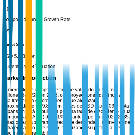
5.1%
Compound Annual Growth Rate
Market Size
USD 5.7 Billion
Current Market Valuation
Market Introduction
El mercado de campos de tiro fue valorado en 5.7 mil
millones de USD en 2025, con proyecciones que indican
una trayectoria de crecimiento que alcanzará
aproximadamente 9.8 mil millones de USD para 2035. Esta
expansión está impulsada por una tasa de crecimiento anual
compuesta (CAGR) del 5.1% durante el período 2026-2035.
Estas cifras subrayan la creciente demanda y las inversiones
estratégicas en este sector, enfatizando su potencial de
crecimiento y rentabilidad.