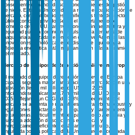
consecuente demanda de soluciones eficientes de gestión
de nieve. Estados Unidos lidera la región en participación de
mercado, con contribuciones significativas tanto del sector
público como del privado. Según el Departamento de
Comercio de EE. UU., las inversiones en infraestructura y
seguridad pública continúan impulsando la demanda de
maquinaria avanzada de remoción de nieve. Además, las
innovaciones tecnológicas en el diseño de equipos y la
eficiencia energética están mejorando aún más la dinámica
del mercado.
Mercado de Equipos de Remoción de Nieve en Europa
El mercado de equipos de remoción de nieve en Europa
ocupa la segunda mayor participación de mercado, con una
valoración de 1.8 mil millones de USD en 2025,
anticipándose a alcanzar 2.7 mil millones de USD para
2035, reflejando un CAGR del 3.8%. El crecimiento del
mercado se alimenta de una infraestructura urbana robusta y
regulaciones estrictas sobre la seguridad y mantenimiento
de carreteras, particularmente en países como Alemania y
Suiza. La adopción de soluciones ecológicas y
energéticamente eficientes está ganando impulso,
impulsada por las políticas de la Unión Europea centradas