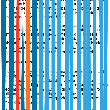
de la Unión Europea tiene como objetivo reducir las
emisiones de carbono en un 55% para 2030, lo que está
empujando a los fabricantes a desarrollar equipos de
remoción de nieve eléctricos e híbridos.
Finalmente, la expansión de la infraestructura urbana en
regiones frías está aumentando la necesidad de sistemas
confiables de gestión de nieve. A medida que las áreas
urbanas crecen, se espera que la demanda de soluciones
sofisticadas de remoción de nieve en sectores residenciales,
comerciales e industriales aumente, alineándose con
tendencias de urbanización más amplias a nivel global.
Restricciones del Mercado
A pesar de la trayectoria de crecimiento positiva, el mercado
de equipos de remoción de nieve enfrenta varias
restricciones. Los altos costos de inversión inicial para
equipos avanzados pueden ser prohibitivos para pequeñas y
medianas empresas (PYMES). Según un informe de Frost &
Sullivan, el alto costo de adquisición sigue siendo una
barrera para el 35% de los compradores potenciales de
PYMES en el mercado.