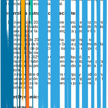
del mercado en la economía global.
Desarrollos estratégicos recientes
En enero de 2025, John Deere anunció el lanzamiento
de un innovador soplador de nieve eléctrico diseñado
para mejorar la eficiencia energética y reducir las
emisiones.
En marzo de 2025, Husqvarna Group amplió su
instalación de fabricación en Suecia para aumentar la
capacidad de producción de su línea de equipos de
remoción de nieve.
En julio de 2025, Toro Company adquirió a un
importante fabricante canadiense de quitanieves para
fortalecer su presencia en el mercado de América del
Norte.
En noviembre de 2025, Ariens Company introdujo una
nueva solución de remoción de nieve impulsada por IA
que optimiza la eficiencia operativa para clientes
comerciales.
Market Dynamics
Impulsores del Mercado