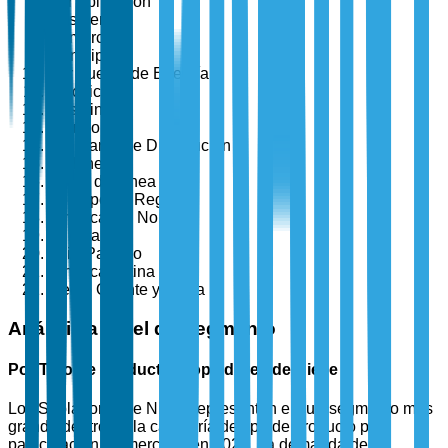
Por Aplicación
Residencial
Comercial
Municipal
Por Fuente de Energía
Eléctrico
Gasolina
Híbrido
Por Canal de Distribución
En Línea
Fuera de Línea
Por Tipo de Región
América del Norte
Europa
Asia-Pacífico
América Latina
Medio Oriente y África
Análisis a Nivel de Segmento
Por Tipo de Producto: Sopladores de Nieve
Los Sopladores de Nieve representan el sub-segmento más
grande dentro de la categoría de tipo de producto por
participación de mercado en 2025. La demanda de