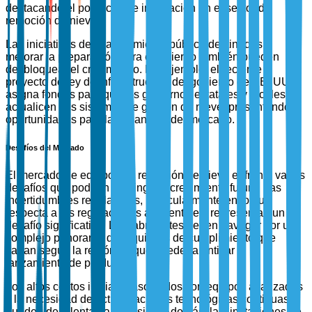
destacando el potencial de innovación en el sector de
remoción de nieve.
Las iniciativas de financiamiento público destinadas a
mejorar la preparación para el invierno también pueden
desbloquear el crecimiento. Por ejemplo, el reciente
proyecto de ley de infraestructura del gobierno de EE. UU.
asigna fondos para que los gobiernos estatales y locales
actualicen sus sistemas de gestión de nieve, presentando
oportunidades para la expansión del mercado.
Desafíos del Mercado
El mercado de equipos de remoción de nieve enfrenta varios
desafíos que podrían restringir el crecimiento futuro. Las
incertidumbres regulatorias, particularmente en lo que
respecta a las regulaciones ambientales, representan un
desafío significativo. Los fabricantes deben navegar por un
complejo panorama de requisitos de cumplimiento que
varían según la región, lo que puede ralentizar el
lanzamiento de productos.
Los altos costos iniciales asociados con equipos avanzados
y la necesidad de actualizaciones tecnológicas continuas
pueden desalentar la inversión. Además, las limitaciones de