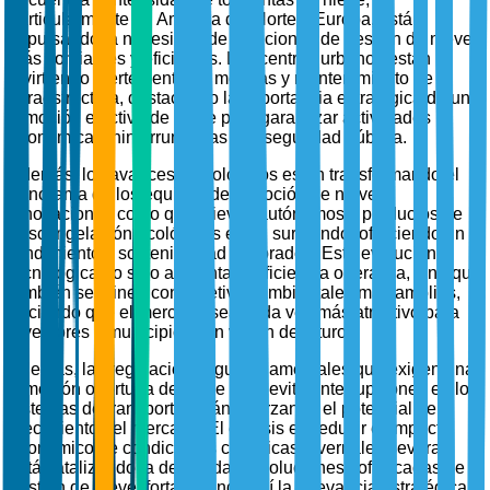
particularmente en América del Norte y Europa, están
impulsando la necesidad de soluciones de gestión de nieve
más confiables y eficientes. Los centros urbanos están
invirtiendo fuertemente en mejoras y mantenimiento de
infraestructura, destacando la importancia estratégica de una
remoción efectiva de nieve para garantizar actividades
económicas ininterrumpidas y la seguridad pública.
Además, los avances tecnológicos están transformando el
panorama de los equipos de remoción de nieve.
Innovaciones como quitanieves autónomos y productos de
descongelación ecológicos están surgiendo, ofreciendo un
rendimiento y sostenibilidad mejorados. Esta evolución
tecnológica no solo aumenta la eficiencia operativa, sino que
también se alinea con objetivos ambientales más amplios,
haciendo que el mercado sea cada vez más atractivo para
inversores y municipios con visión de futuro.
Además, las regulaciones gubernamentales que exigen una
remoción oportuna de nieve para evitar interrupciones en los
sistemas de transporte están reforzando el potencial de
crecimiento del mercado. El énfasis en reducir el impacto
económico de condiciones climáticas invernales severas
está catalizando la demanda de soluciones sofisticadas de
gestión de nieve, fortaleciendo así la relevancia estratégica