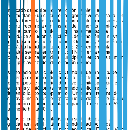
El mercado de equipos de remoción de nieve está
experimentando un crecimiento significativo impulsado por
varios factores clave. Uno de los principales impulsores es la
creciente frecuencia e intensidad de tormentas de nieve
debido al cambio climático, lo que ha aumentado la
demanda de soluciones eficientes de remoción de nieve.
Según la Administración Nacional Oceánica y Atmosférica
(NOAA), ha habido un aumento del 20% en tormentas
invernales severas en América del Norte en la última
década, lo que ha llevado a municipios y empresas a invertir
en equipos avanzados de remoción de nieve.
Las innovaciones tecnológicas también juegan un papel
crítico en la expansión del mercado. La integración de IoT y
AI en equipos de remoción de nieve permite operaciones
inteligentes y autónomas, mejorando la eficiencia y
reduciendo los costos operativos. Un informe reciente de
TechNavio indica que se espera que la adopción de equipos
de remoción de nieve habilitados para IoT crezca un 15%
anualmente hasta 2025.
Además, el creciente énfasis en la sostenibilidad y la
seguridad ambiental está impulsando la adopción de
soluciones de remoción de nieve ecológicas. El Pacto Verde