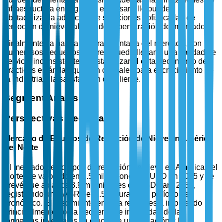
infraestructura en regiones en desarrollo pueden
obstaculizar la adopción de soluciones sofisticadas de
remoción de nieve, afectando la penetración del mercado.
Finalmente, la naturaleza fragmentada del mercado, con
numerosos pequeños actores, puede llevar a una calidad de
servicio inconsistente y obstaculizar el establecimiento de
prácticas estándar, que son cruciales para el crecimiento de
la industria y la satisfacción del cliente.
Segment Analysis
Perspectivas Regionales
Mercado de Equipos de Remoción de Nieve en América
del Norte
El mercado de equipos de remoción de nieve en América del
Norte fue valorado en 2.5 mil millones de USD en 2025 y se
prevé que alcance 3.9 mil millones de USD para 2035,
registrando un CAGR del 4.5% durante el período de
pronóstico. El crecimiento en esta región está impulsado
principalmente por la frecuencia e intensidad de las
tormentas invernales, la creciente urbanización y la