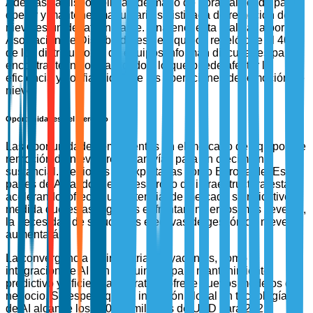
Además, la disponibilidad de mano de obra calificada para
operar y mantener maquinaria sofisticada de remoción de
nieve es un desafío notable. Una encuesta realizada por la
Asociación de Distribuidores de Equipos reveló que el 40%
de los distribuidores de equipos informan dificultades para
encontrar técnicos calificados, lo que puede afectar la
eficiencia y confiabilidad de las operaciones de remoción de
nieve.
Oportunidades del Mercado
Las oportunidades emergentes en el mercado de equipos de
remoción de nieve presentan vías para un crecimiento
sustancial. Regiones no explotadas como Europa del Este y
partes de Asia, donde el desarrollo de infraestructura está
acelerando, ofrecen un potencial de mercado significativo. A
medida que estas regiones enfrentan inviernos más severos,
la necesidad de soluciones efectivas de gestión de nieve
aumentará.
La convergencia de industrias adyacentes, como la
integración de AI con maquinaria para mantenimiento
predictivo y eficiencia operativa, ofrece nuevos modelos de
negocio. Se espera que la inversión global en tecnologías
de AI alcance los 100 mil millones de USD para 2025,