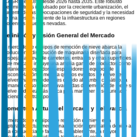
(CAGR) del 3.8% desde 2026 hasta 2035. Este robusto
crecimiento es impulsado por la creciente urbanización, el
aumento de las preocupaciones de seguridad y la necesidad
de una gestión eficiente de la infraestructura en regiones
propensas a fuertes nevadas.
Definición y Visión General del Mercado
El mercado de equipos de remoción de nieve abarca la
producción y distribución de maquinaria diseñada para
despejar la nieve de carreteras, entradas y otras superficies.
Este mercado incluye una amplia gama de productos como
quitanieves, sopladores, esparcidores y equipos de
descongelación. A medida que los eventos de nieve se
vuelven más impredecibles debido al cambio climático, la
demanda de soluciones avanzadas de remoción de nieve se
vuelve cada vez más crítica para mantener la seguridad y
eficiencia del transporte.
Momentum Actual del Mercado y Relevancia
El mercado de equipos de remoción de nieve está
capturando actualmente una atención significativa debido a
una confluencia de factores. Notablemente, la mayor
frecuencia e intensidad de tormentas de nieve,