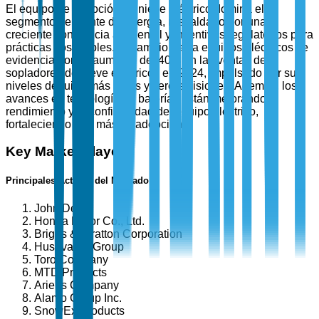
El equipo de remoción de nieve eléctrico domina el
segmento de fuente de energía, respaldado por una
creciente conciencia ambiental y incentivos regulatorios para
prácticas sostenibles. El cambio hacia equipos eléctricos se
evidencia por un aumento del 40% en las ventas de
sopladores de nieve eléctricos en 2024, impulsado por sus
niveles de ruido más bajos y cero emisiones. Además, los
avances en tecnología de baterías están mejorando el
rendimiento y la confiabilidad del equipo eléctrico,
fortaleciendo aún más su adopción.
Key Market Players
Principales Actores del Mercado
John Deere
Honda Motor Co., Ltd.
Briggs & Stratton Corporation
Husqvarna Group
Toro Company
MTD Products
Ariens Company
Alamo Group Inc.
SnowEx Products