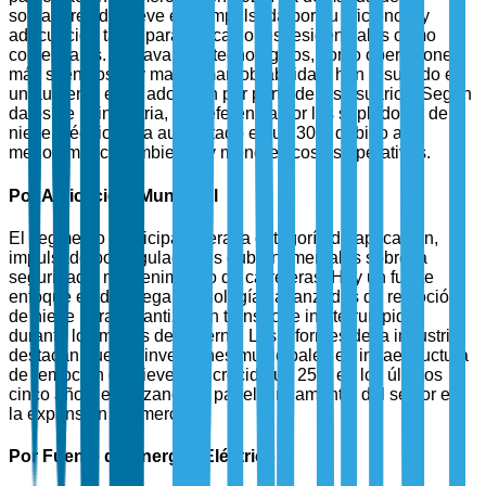
sopladores de nieve está impulsada por su eficiencia y
adecuación tanto para aplicaciones residenciales como
comerciales. Los avances tecnológicos, como operaciones
más silenciosas y mayor maniobrabilidad, han resultado en
un aumento en la adopción por parte de los usuarios. Según
datos de la industria, la preferencia por los sopladores de
nieve eléctricos ha aumentado en un 30% debido a su
menor impacto ambiental y menores costos operativos.
Por Aplicación: Municipal
El segmento municipal lidera la categoría de aplicación,
impulsado por regulaciones gubernamentales sobre la
seguridad y mantenimiento de carreteras. Hay un fuerte
enfoque en desplegar tecnologías avanzadas de remoción
de nieve para garantizar un transporte ininterrumpido
durante los meses de invierno. Los informes de la industria
destacan que las inversiones municipales en infraestructura
de remoción de nieve han crecido un 25% en los últimos
cinco años, enfatizando el papel fundamental del sector en
la expansión del mercado.
Por Fuente de Energía: Eléctrico