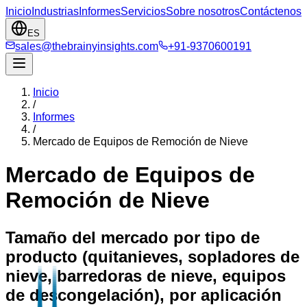
Inicio
Industrias
Informes
Servicios
Sobre nosotros
Contáctenos
ES
sales@thebrainyinsights.com
+91-9370600191
Inicio
/
Informes
/
Mercado de Equipos de Remoción de Nieve
Mercado de Equipos de
Remoción de Nieve
Tamaño del mercado por tipo de
producto (quitanieves, sopladores de
nieve, barredoras de nieve, equipos
de descongelación), por aplicación