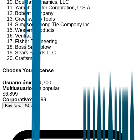
Douglas Dynamics, LLC
Yamaha Motor Corporation, U.S.A.
Bobcat Company
Greenworks Tools
Simpson Strong-Tie Company Inc.
Western Products
Ventrac
Fisher Engineering
Boss Snowplow
Sears Brands LLC
Craftsman
Choose Your License
Usuario único
$
4,700
Multiusuario
Más popular
$
6,899
Corporativo
$
8,499
Buy Now - $
4,700