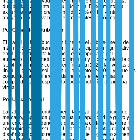
materiales han llevado al desarrollo de plásticos de alta
durabilidad, aumentando su adopción. El segmento ha
experimentado un crecimiento del 28% en las ventas,
apoyado por innovaciones en materiales ecológicos.
Por Canal de Distribución
El Canal de Distribución en Línea es el sub-segmento de
más rápido crecimiento, con una participación significativa
en el mercado. Esta tendencia está impulsada por el
aumento de la penetración de internet y la conveniencia de
las plataformas de compra en línea. En 2024, las ventas en
línea de gafas de sol vieron un aumento del 40%, ya que los
consumidores prefieren cada vez más experiencias de
compra digitales respaldadas por tecnologías de prueba
virtual.
Por Usuario Final
La categoría de Hombres tiene la mayor participación de
mercado, impulsada por una mayor capacidad de gasto y
una creciente tendencia de conciencia de la moda entre los
consumidores masculinos. La adopción de gafas de sol de
diseñador y de alto rendimiento en este segmento aumentó
en un 25% durante el último año, en gran parte debido a