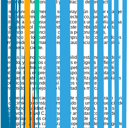
mejorando la funcionalidad y el atractivo del producto.
La relevancia del mercado se subraya aún más por el auge
de las plataformas de comercio electrónico, que han
facilitado a los consumidores el acceso a una amplia gama
de gafas de sol a nivel mundial. Este cambio digital está
facilitando experiencias de compra personalizadas,
influyendo en los patrones de compra de los consumidores y
permitiendo a las marcas llegar a audiencias más amplias
de manera eficiente.
Además, la tendencia de sostenibilidad está moldeando el
mercado, ya que los consumidores ecológicos prefieren
marcas que ofrecen productos respetuosos con el medio
ambiente. Las empresas están respondiendo adoptando
prácticas de fabricación sostenibles y utilizando materiales
ecológicos, alineándose así con los valores de los
consumidores y mejorando la lealtad a la marca.
En general, el mercado de gafas de sol está preparado para
un crecimiento constante, impulsado por una confluencia de
moda, funcionalidad e innovación tecnológica. Para los
ejecutivos de nivel C, inversores y analistas, comprender
estas dinámicas es crucial para la toma de decisiones
estratégicas y para capitalizar las oportunidades emergentes