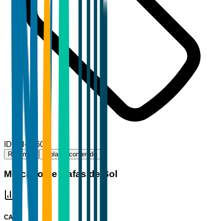
ID
TBI-32606
Resumen
Tabla de contenido
Mercado de Gafas de Sol
CAGR