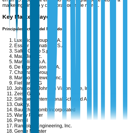
marketing dirigido y colaboraciones de marca.
Key Market Players
Principales Actores del Mercado
Luxottica Group S.p.A.
Essilor International S.A.
Safilo Group S.p.A.
Maui Jim Inc.
Marcolin S.p.A.
De Rigo Vision S.p.A.
Charmant Group
Marchon Eyewear, Inc.
Fielmann AG
Johnson & Johnson Vision Care, Inc.
Zeiss Group
Silhouette International Schmied AG
Oakley, Inc.
Bausch & Lomb Incorporated
Warby Parker
Persol
Randolph Engineering, Inc.
Gentle Monster