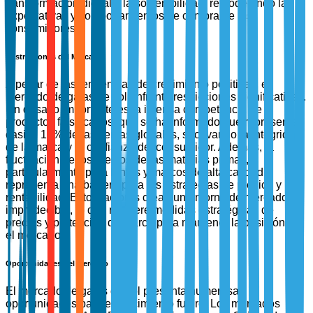
transformación digital y la sostenibilidad, remodelando las
expectativas y comportamientos de compra de los
consumidores.
Restricciones del Mercado
A pesar de las tendencias de crecimiento positivas, el
mercado de gafas de sol enfrenta restricciones significativas.
Un desafío importante es la intensa competencia de
productos falsificados, que se ha informado que representan
casi el 10% de las ventas globales, socavando la integridad
de la marca y la confianza del consumidor. Además, la
fluctuación de los precios de las materias primas,
particularmente para lentes y marcos de alta calidad,
representa una barrera para las estrategias de precios y la
rentabilidad. Estos factores crean un entorno de mercado
impredecible, lo que requiere medidas estratégicas de
precios y protección de marca para mantener la posición en
el mercado.
Oportunidades del Mercado
El mercado de gafas de sol presenta numerosas
oportunidades para el crecimiento futuro. Los mercados