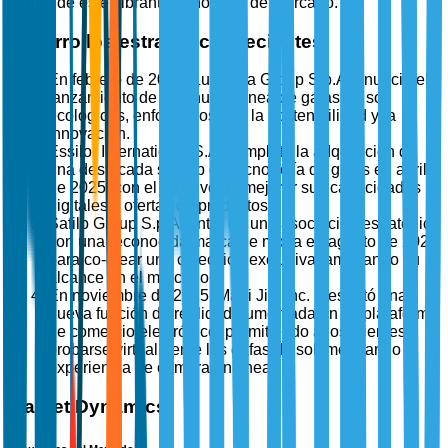
dentro de este vibrante panorama de mercado.
Desarrollos estratégicos recientes
En febrero de 2025, Luxottica Group S.p.A. anunció el
lanzamiento de una nueva línea de gafas de sol
ecológicas, enfocándose en la sostenibilidad y la
innovación.
Essilor International S.A. completó la adquisición de
una destacada startup de tecnología de gafas en abril
de 2025, con el objetivo de mejorar sus capacidades
digitales y ofertas de productos.
Safilo Group S.p.A. entró en una asociación estratégica
con una reconocida marca de moda en agosto de 2025
para co-crear una colección exclusiva, ampliando su
alcance en el mercado.
En noviembre de 2025, Maui Jim Inc. presentó una
nueva función de realidad aumentada en su plataforma
de comercio electrónico, permitiendo a los clientes
probarse virtualmente las gafas de sol, mejorando la
experiencia de compra en línea.
Market Dynamics