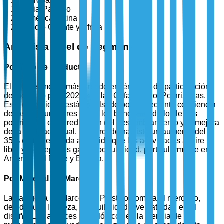
Europa
Asia-Pacífico
América Latina
Medio Oriente y África
Análisis a Nivel de Segmento
Por Tipo de Producto
El sub-segmento más grande en términos de participación
de mercado para 2025 son las Gafas de Sol Polarizadas.
Este crecimiento está impulsado por la creciente conciencia
de los consumidores sobre los beneficios de los lentes
polarizados en la reducción del deslumbramiento y la mejora
de la claridad visual. El mercado ha visto un aumento del
35% en la demanda a medida que las actividades al aire
libre y los deportes ganan popularidad, particularmente en
América del Norte y Europa.
Por Material del Marco
La categoría de Marcos de Plástico domina el mercado,
debido a su ligereza, asequibilidad y versatilidad en el
diseño. Los avances tecnológicos en la ciencia de