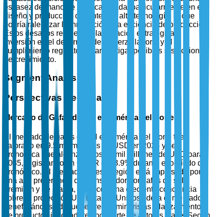
escasez de mano de obra calificada, particularmente en el
diseño y producción de lentes de alta tecnología, lo que
podría ralentizar la innovación y la eficiencia de producción.
Estos desafíos requieren planificación estratégica e
inversión en el desarrollo de la fuerza laboral y el
cumplimiento regulatorio para mitigar posibles restricciones
de crecimiento.
Segment Analysis
Perspectivas Regionales
Mercado de Gafas de Sol en América del Norte
El mercado de gafas de sol en América del Norte fue
valorado en 9.5 mil millones de USD en 2025 y se
pronostica que alcanzará los 14 mil millones de USD para
2035, registrando un CAGR del 3.9% durante el período de
pronóstico. El mercado en esta región está impulsado por
una alta preferencia del consumidor por gafas de sol
premium y de marca, junto con una creciente conciencia
sobre la protección UV. Estados Unidos lidera el mercado,
beneficiándose de fuertes redes minoristas y lanzamientos
de productos innovadores por parte de actores clave. Según