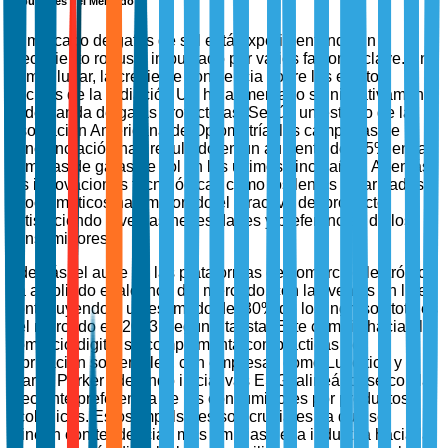
Impulsores del Mercado
El mercado de gafas de sol está experimentando un
crecimiento robusto impulsado por varios factores clave. En
primer lugar, la creciente conciencia sobre los efectos
nocivos de la radiación UV ha aumentado significativamente
la demanda de gafas protectoras. Según un estudio de la
Asociación Americana de Optometría, las campañas de
concienciación han resultado en un aumento del 45% en las
compras de gafas de sol en los últimos cinco años. Además,
las innovaciones tecnológicas como los lentes polarizados y
fotocromáticos han mejorado el atractivo del producto,
satisfaciendo diversas necesidades y preferencias de los
consumidores.
Además, el auge de las plataformas de comercio electrónico
ha ampliado el alcance del mercado, con las ventas en línea
contribuyendo a un estimado del 30% de los ingresos totales
del mercado en 2023, según Statista. Este cambio hacia el
comercio digital se complementa con prácticas de
fabricación sostenibles, con empresas como Luxottica y
Warby Parker liderando iniciativas ESG, alineándose con la
creciente preferencia de los consumidores por productos
ecológicos. Estos impulsores son cruciales ya que se
alinean con tendencias más amplias de la industria hacia la