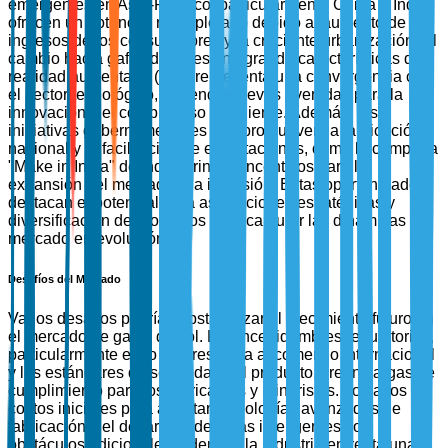
emergentes en Asia-Pacífico, particularmente China e India,
ofrecen un potencial no explotado debido al aumento de los
ingresos de los consumidores y la creciente urbanización. El
cambio hacia gafas digitales, integrando características de
realidad aumentada (AR), representa una convergencia con
el sector tecnológico, abriendo nuevas avenidas para la
innovación y el compromiso del cliente. Además, las
iniciativas gubernamentales que promueven la fabricación
nacional y la facilitación de exportaciones, como la campaña
"Make in India" de India, brindan incentivos para la
expansión del mercado y la inversión. Estas oportunidades
destacan el potencial para asociaciones estratégicas y
diversificación de productos para capturar las dinámicas de
mercado en evolución.
Desafíos del Mercado
Varios desafíos podrían obstaculizar el crecimiento futuro en
el mercado de gafas de sol. Las incertidumbres regulatorias,
particularmente en lo que respecta al comercio internacional
y los estándares de seguridad del producto, crean cargas de
cumplimiento para los fabricantes y minoristas. Los altos
costos iniciales para adoptar tecnologías avanzadas de
fabricación y el desarrollo de gafas inteligentes son
obstáculos adicionales. Además, la industria enfrenta una