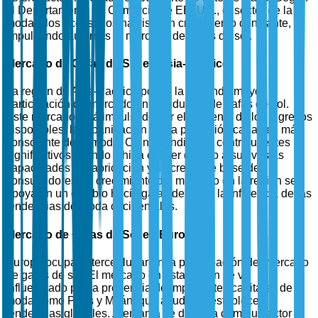
el Departamento de Comercio de EE. UU., el sector de la
moda y los accesorios ha visto un crecimiento constante,
impulsando aún más el mercado de gafas de sol.
Mercado de Gafas de Sol en Asia-Pacífico
La región de Asia-Pacífico posee la segunda mayor
participación de mercado en la industria de gafas de sol.
Este mercado está impulsado por el aumento de los ingresos
disponibles, la urbanización y una población cada vez más
consciente de la moda. China e India son contribuyentes
significativos, siendo China el líder debido a sus vastas
capacidades de fabricación y su creciente base de
consumidores. El crecimiento del mercado en la región se
apoya en un cambio hacia gafas de lujo y la influencia de las
tendencias de moda occidentales.
Mercado de Gafas de Sol en Europa
Europa ocupa el tercer lugar en la participación del mercado
de gafas de sol. El mercado en esta región se ve
influenciado por la presencia de importantes capitales de
moda como París y Milán, que ayudan a establecer
tendencias globales. Alemania se destaca como un actor