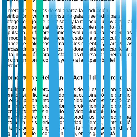
El mercado de gafas de sol abarca la producción,
distribución y venta minorista de gafas diseñadas para
proteger los ojos de la luz solar y la radiación ultravioleta, al
tiempo que ofrecen atractivo estético. Este mercado está
impulsado por factores como la evolución de las tendencias
de moda, la creciente conciencia sobre la salud ocular y los
avances tecnológicos en materiales de lentes y marcos. Las
marcas líderes y los nuevos jugadores están enfocándose
en la innovación para satisfacer las diversas preferencias de
los consumidores, contribuyendo a la expansión del
mercado.
Momentum y Relevancia Actual del Mercado
Actualmente, el mercado de gafas de sol está ganando una
atención significativa debido a una combinación de cambios
en el comportamiento del consumidor, avances tecnológicos
y una mayor conciencia sobre la protección ultravioleta. Con
el creciente énfasis en estilos de vida saludables, los
consumidores están priorizando productos que ofrecen una
protección UV superior y comodidad. Además, la integración
de tecnologías inteligentes, como la realidad aumentada y el
seguimiento de la condición física, en las gafas está