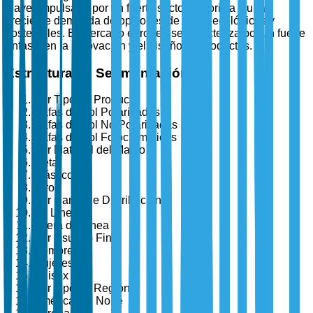
clave, impulsado por un fuerte sector minorista y una
creciente demanda de opciones de gafas ecológicas y
sostenibles. El mercado europeo se caracteriza por un fuerte
énfasis en la innovación y el diseño de productos.
Estructura de Segmentación
Por Tipo de Producto
Gafas de Sol Polarizadas
Gafas de Sol No Polarizadas
Gafas de Sol Fotocromáticas
Por Material del Marco
Metal
Plástico
Otros
Por Canal de Distribución
En Línea
Fuera de Línea
Por Usuario Final
Hombres
Mujeres
Unisex
Por Tipo de Región
América del Norte