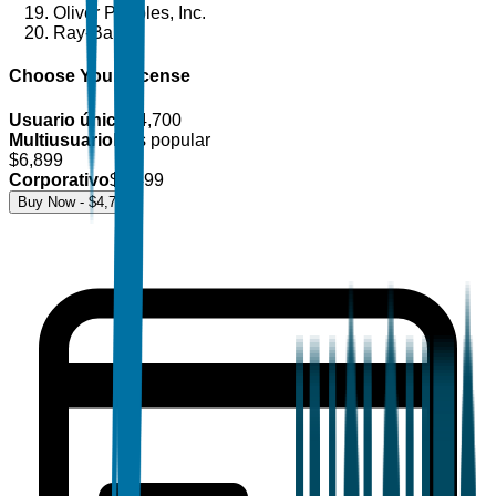
Oliver Peoples, Inc.
Ray-Ban
Choose Your License
Usuario único
$
4,700
Multiusuario
Más popular
$
6,899
Corporativo
$
8,499
Buy Now - $
4,700