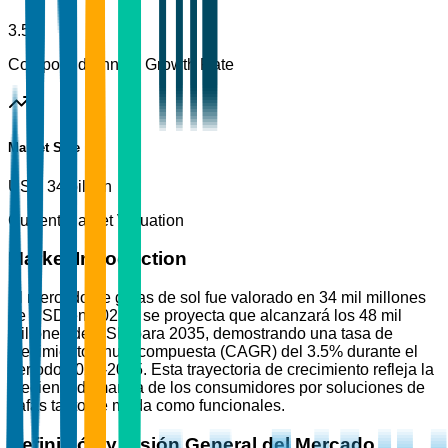
3.5%
Compound Annual Growth Rate
Market Size
USD 34 billion
Current Market Valuation
Market Introduction
El mercado de gafas de sol fue valorado en 34 mil millones
de USD en 2025 y se proyecta que alcanzará los 48 mil
millones de USD para 2035, demostrando una tasa de
crecimiento anual compuesta (CAGR) del 3.5% durante el
período 2026-2035. Esta trayectoria de crecimiento refleja la
creciente demanda de los consumidores por soluciones de
gafas tanto de moda como funcionales.
Definición y Visión General del Mercado