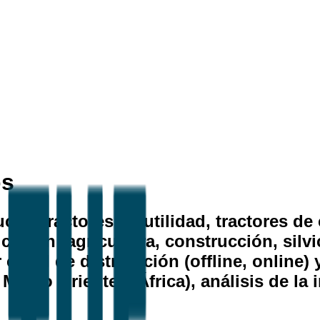
os
 (tractores de utilidad, tractores de c
licación (agricultura, construcción, sil
canal de distribución (offline, online) 
Medio Oriente y África), análisis de la 