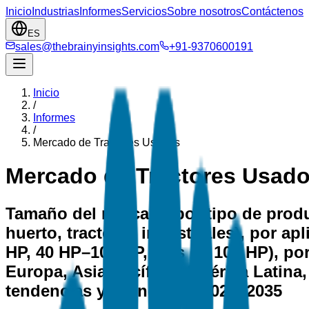
Inicio
Industrias
Informes
Servicios
Sobre nosotros
Contáctenos
ES
sales@thebrainyinsights.com
+91-9370600191
Inicio
/
Informes
/
Mercado de Tractores Usados
Mercado de Tractores Usad
Tamaño del mercado por tipo de producto
huerto, tractores industriales), por ap
HP, 40 HP–100 HP, más de 100 HP), por 
Europa, Asia-Pacífico, América Latina, 
tendencias y pronóstico 2026–2035