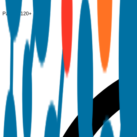
Páginas
120+