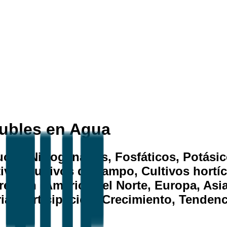
lubles en Agua
to (Nitrogenados, Fosfáticos, Potásico
ultivo (Cultivos de campo, Cultivos hor
 región (América del Norte, Europa, Asi
stria, Participación, Crecimiento, Tende