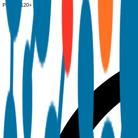
Páginas
120+