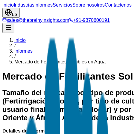
Inicio
Industrias
Informes
Servicios
Sobre nosotros
Contáctenos
ES
sales@thebrainyinsights.com
+91-9370600191
Inicio
/
Informes
/
Mercado de Fertilizantes Solubles en Agua
Mercado de Fertilizantes So
Tamaño del mercado por tipo de produc
(Fertirrigación, Foliar), por tipo de c
usuario final (Comercial, Hogar) y por
Oriente y África), Análisis de la indu
Detalles del informe