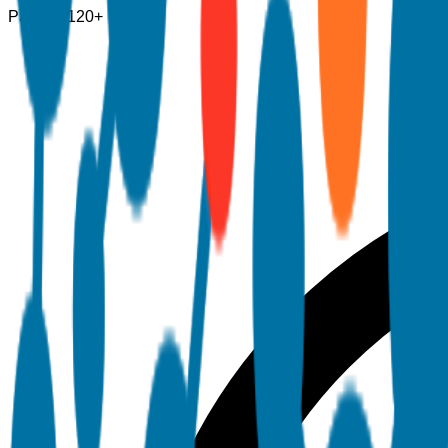
Páginas
120+