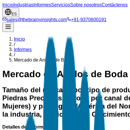
Inicio
Industrias
Informes
Servicios
Sobre nosotros
Contáctenos
ES
sales@thebrainyinsights.com
+91-9370600191
Inicio
/
Informes
/
Mercado de Anillos de Boda
Mercado de Anillos de Boda
Tamaño del mercado por tipo de produc
Piedras Preciosas, Otros), por canal d
Mujeres) y por región (América del Nor
la industria, Participación, Crecimien
Detalles del informe