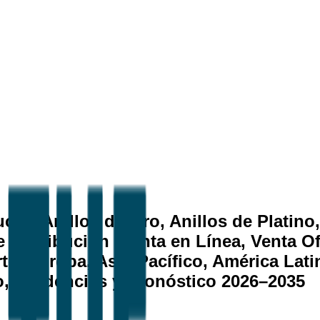
to (Anillos de Oro, Anillos de Platino,
e distribución (Venta en Línea, Venta Of
te, Europa, Asia-Pacífico, América Latin
to, Tendencias y Pronóstico 2026–2035