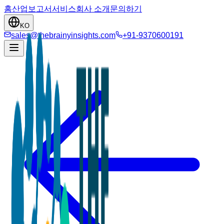
홈
산업
보고서
서비스
회사 소개
문의하기
KO
sales@thebrainyinsights.com
+91-9370600191