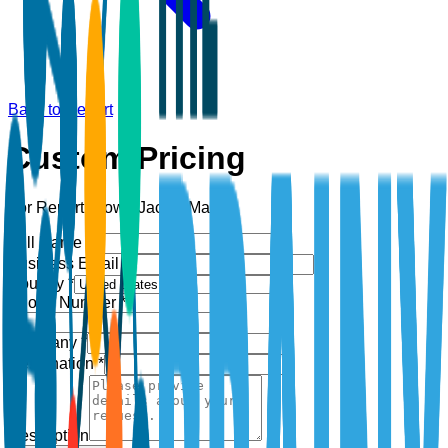
Back to Report
Custom Pricing
For Report:
Down Jacket Market
Full Name *
Business Email *
Country *
Phone Number *
+1
Company *
Designation *
Description