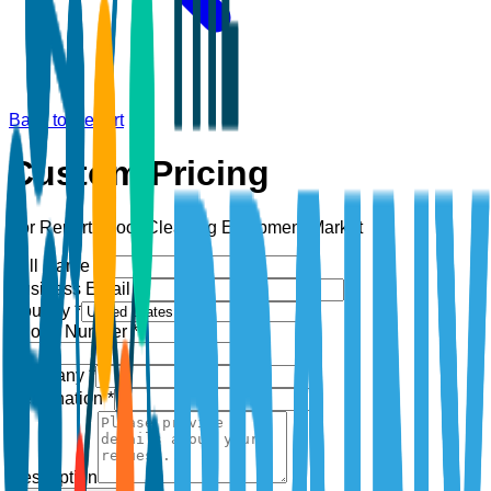
Back to Report
Custom Pricing
For Report:
Floor Cleaning Equipment Market
Full Name *
Business Email *
Country *
Phone Number *
+1
Company *
Designation *
Description