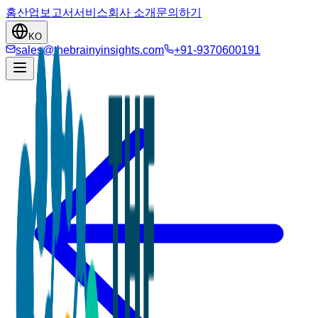
홈
산업
보고서
서비스
회사 소개
문의하기
KO
sales@thebrainyinsights.com
+91-9370600191