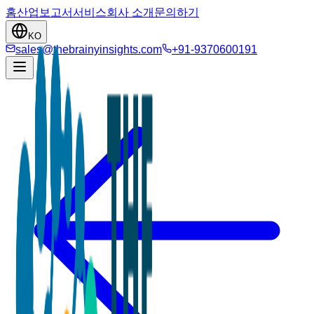
홈
산업
보고서
서비스
회사 소개
문의하기
KO
sales@thebrainyinsights.com
+91-9370600191