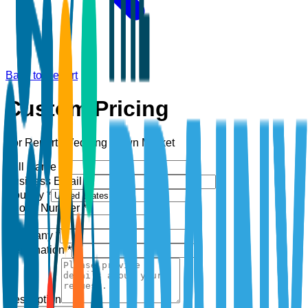
Back to Report
Custom Pricing
For Report:
Wedding Gown Market
Full Name *
Business Email *
Country *
Phone Number *
+1
Company *
Designation *
Description