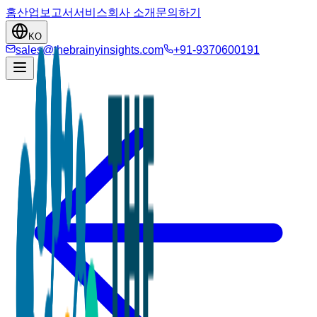
홈
산업
보고서
서비스
회사 소개
문의하기
KO
sales@thebrainyinsights.com
+91-9370600191