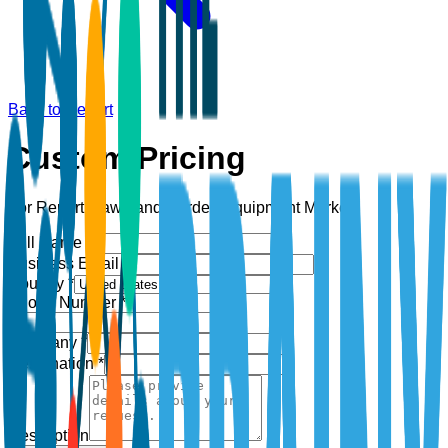
Back to Report
Custom Pricing
For Report:
Lawn and Garden Equipment Market
Full Name *
Business Email *
Country *
Phone Number *
+1
Company *
Designation *
Description