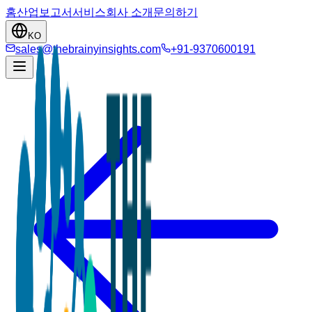
홈
산업
보고서
서비스
회사 소개
문의하기
KO
sales@thebrainyinsights.com
+91-9370600191