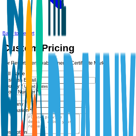
Back to Report
Custom Pricing
For Report:
Renewable Energy Certificate Market
Full Name *
Business Email *
Country *
Phone Number *
+1
Company *
Designation *
Description