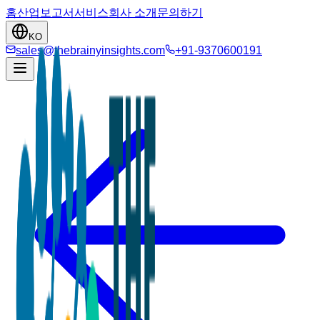
홈
산업
보고서
서비스
회사 소개
문의하기
KO
sales@thebrainyinsights.com
+91-9370600191