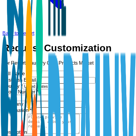
Back to Report
Request Customization
For Report:
Laundry Care Products Market
Full Name *
Business Email *
Country *
Phone Number *
+1
Company *
Designation *
Description