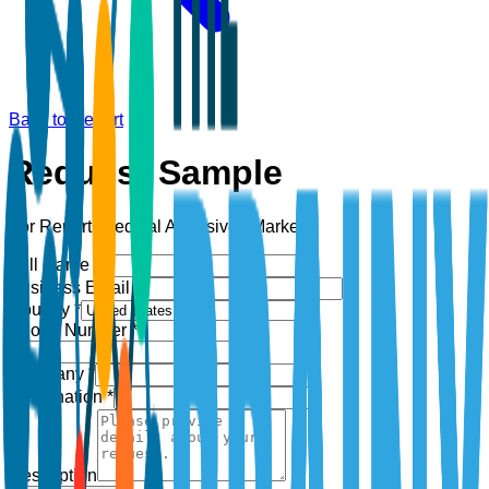
Back to Report
Request Sample
For Report:
Medical Adhesives Market
Full Name *
Business Email *
Country *
Phone Number *
+1
Company *
Designation *
Description