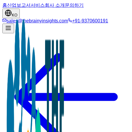
홈
산업
보고서
서비스
회사 소개
문의하기
KO
sales@thebrainyinsights.com
+91-9370600191