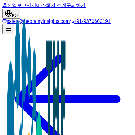
홈
산업
보고서
서비스
회사 소개
문의하기
KO
sales@thebrainyinsights.com
+91-9370600191