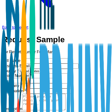
Back to Report
Request Sample
For Report:
Bunker Fuel Market
Full Name *
Business Email *
Country *
Phone Number *
+1
Company *
Designation *
Description