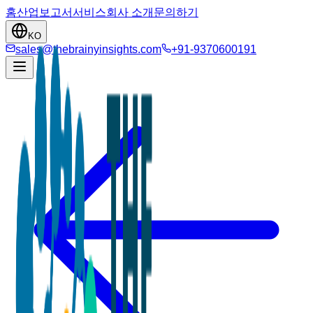
홈
산업
보고서
서비스
회사 소개
문의하기
KO
sales@thebrainyinsights.com
+91-9370600191