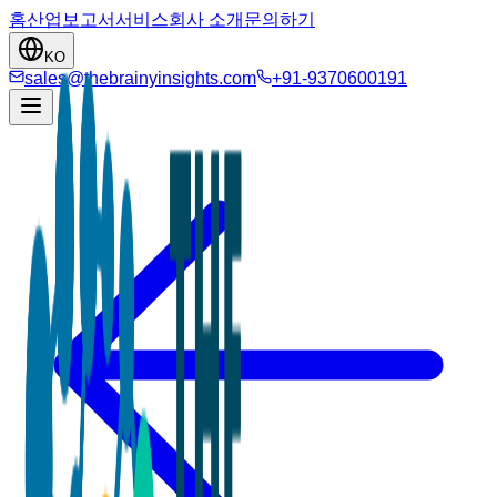
홈
산업
보고서
서비스
회사 소개
문의하기
KO
sales@thebrainyinsights.com
+91-9370600191