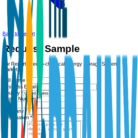
Back to Report
Request Sample
For Report:
Electro-chemical Energy Storage Systems
Market
Full Name *
Business Email *
Country *
Phone Number *
+1
Company *
Designation *