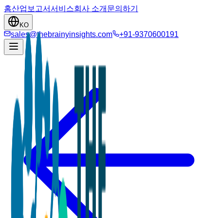
홈
산업
보고서
서비스
회사 소개
문의하기
KO
sales@thebrainyinsights.com
+91-9370600191