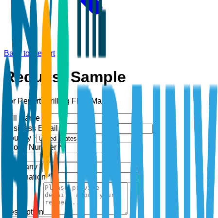
Back to Report
Request Sample
For Report:
Drilling Fluid Market
Full Name *
Business Email *
Country *
Phone Number *
+1
Company *
Designation *
Description