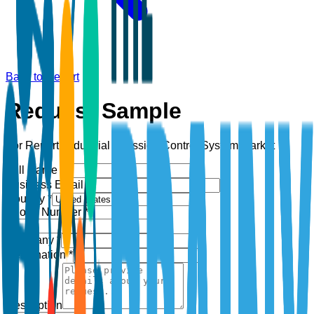
Back to Report
Request Sample
For Report:
Industrial Emission Control System Market
Full Name *
Business Email *
Country *
Phone Number *
+1
Company *
Designation *
Description