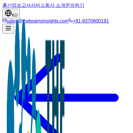
홈
산업
보고서
서비스
회사 소개
문의하기
KO
sales@thebrainyinsights.com
+91-9370600191