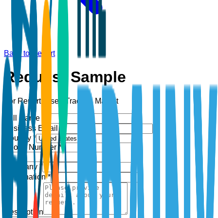
Back to Report
Request Sample
For Report:
Used Tractors Market
Full Name *
Business Email *
Country *
Phone Number *
+1
Company *
Designation *
Description