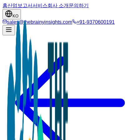
홈
산업
보고서
서비스
회사 소개
문의하기
KO
sales@thebrainyinsights.com
+91-9370600191