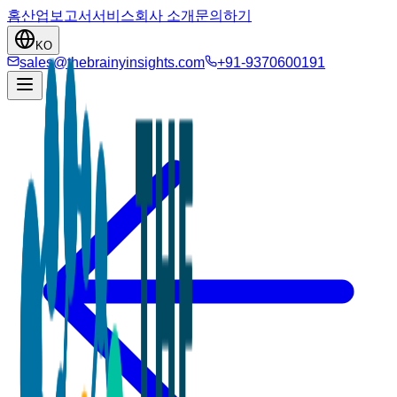
홈
산업
보고서
서비스
회사 소개
문의하기
KO
sales@thebrainyinsights.com
+91-9370600191