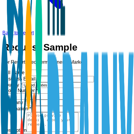
Back to Report
Request Sample
For Report:
Geothermal Energy Market
Full Name *
Business Email *
Country *
Phone Number *
+1
Company *
Designation *
Description