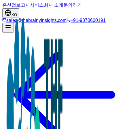
홈
산업
보고서
서비스
회사 소개
문의하기
KO
sales@thebrainyinsights.com
+91-9370600191