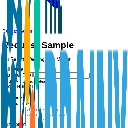
Back to Report
Request Sample
For Report:
Wedding Ring Market
Full Name *
Business Email *
Country *
Phone Number *
+1
Company *
Designation *
Description