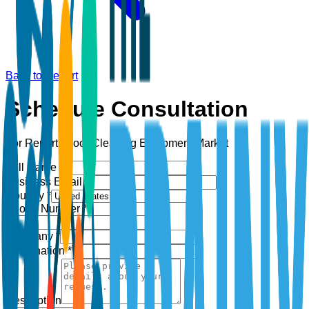
Back to Report
Schedule Consultation
For Report:
Floor Cleaning Equipment Market
Full Name *
Business Email *
Country *
Phone Number *
+1
Company *
Designation *
Description