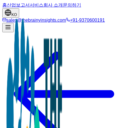
홈
산업
보고서
서비스
회사 소개
문의하기
KO
sales@thebrainyinsights.com
+91-9370600191