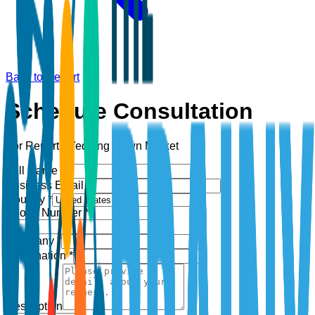
Back to Report
Schedule Consultation
For Report:
Wedding Gown Market
Full Name *
Business Email *
Country *
Phone Number *
+1
Company *
Designation *
Description