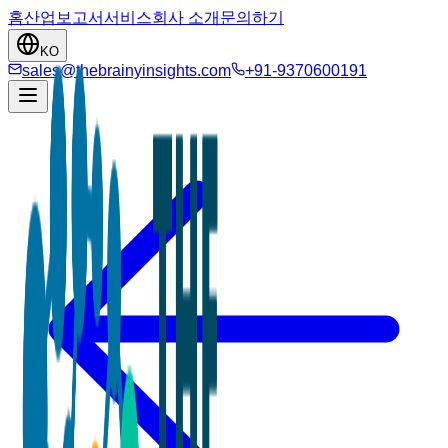
홈
산업
보고서
서비스
회사 소개
문의하기
KO
sales@thebrainyinsights.com
+91-9370600191