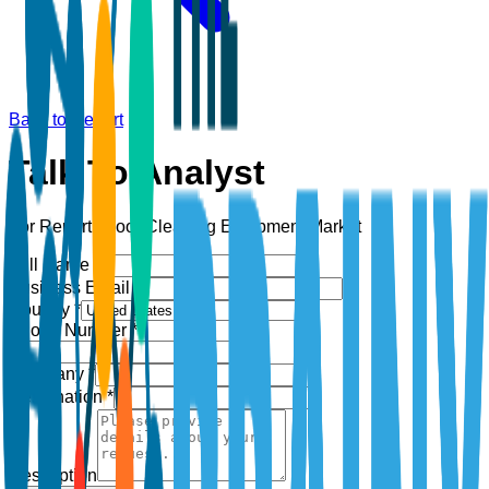
Back to Report
Talk To Analyst
For Report:
Floor Cleaning Equipment Market
Full Name *
Business Email *
Country *
Phone Number *
+1
Company *
Designation *
Description