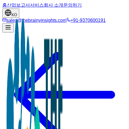
홈
산업
보고서
서비스
회사 소개
문의하기
KO
sales@thebrainyinsights.com
+91-9370600191