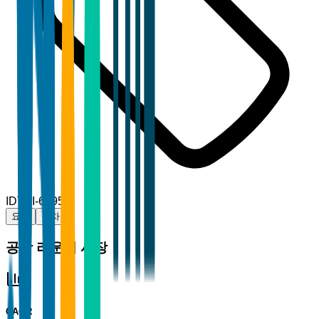
ID
TBI-61957
요약
목차
공항 라운지 시장
CAGR