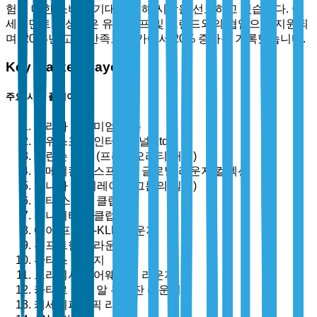
험에 대한 소비자 기대에 의해 시장을 선도하고 있습니다. 이
세그먼트의 성장은 유명 셰프 및 브랜드와의 협업으로 지원되
며, 2024년 고객 만족도 평가에서 20% 증가를 기록했습니다.
Key Market Players
주요 시장 플레이어
플라자 프리미엄 그룹
스위스포트 인터내셔널 Ltd.
콜린슨 그룹 (프라이오리티 패스)
아메리칸 익스프레스 글로벌 라운지 컬렉션
드나타 (에미레이트 그룹의 일부)
델타 스카이 클럽
유나이티드 클럽
에어 프랑스-KLM 라운지
루프트한자 라운지
콴타스 라운지
브리티시 에어웨이즈 라운지
카타르 항공 알 무르잔 라운지
캐세이퍼시픽 라운지