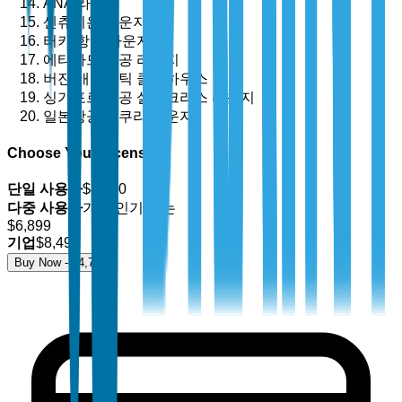
ANA 라운지
센츄리온 라운지
터키 항공 라운지
에티하드 항공 라운지
버진 애틀랜틱 클럽하우스
싱가포르 항공 실버크리스 라운지
일본항공 사쿠라 라운지
Choose Your License
단일 사용자
$
4,700
다중 사용자
가장 인기 있는
$
6,899
기업
$
8,499
Buy Now - $
4,700