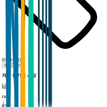
ID
TBI-65612
요약
목차
자율 농기계 시장
CAGR
8.5%