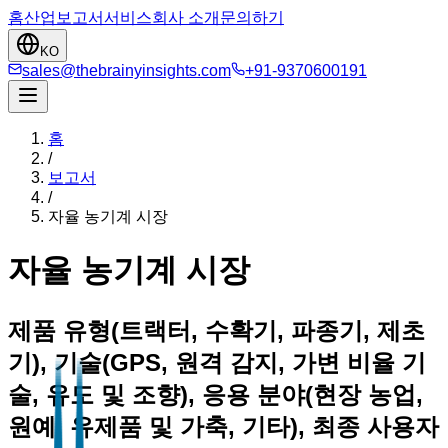
홈
산업
보고서
서비스
회사 소개
문의하기
KO
sales@thebrainyinsights.com
+91-9370600191
홈
/
보고서
/
자율 농기계 시장
자율 농기계 시장
제품 유형(트랙터, 수확기, 파종기, 제초
기), 기술(GPS, 원격 감지, 가변 비율 기
술, 유도 및 조향), 응용 분야(현장 농업,
원예, 유제품 및 가축, 기타), 최종 사용자