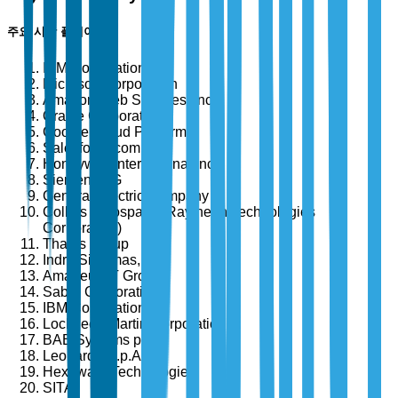
주요 시장 플레이어
IBM Corporation
Microsoft Corporation
Amazon Web Services, Inc.
Oracle Corporation
Google Cloud Platform
Salesforce.com, Inc.
Honeywell International Inc.
Siemens AG
General Electric Company
Collins Aerospace (Raytheon Technologies
Corporation)
Thales Group
Indra Sistemas, S.A.
Amadeus IT Group
Sabre Corporation
IBM Corporation
Lockheed Martin Corporation
BAE Systems plc
Leonardo S.p.A.
Hexaware Technologies
SITA